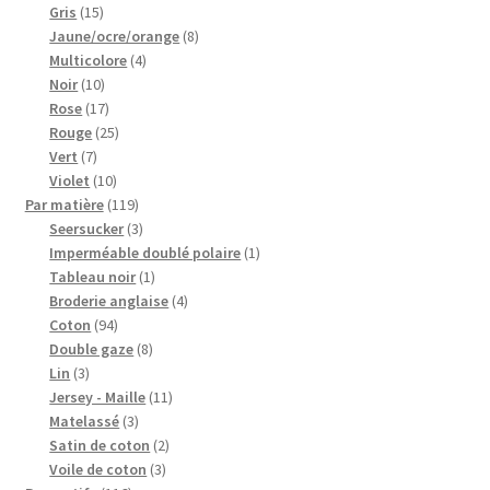
15
produits
Gris
15
produits
8
Jaune/ocre/orange
8
4
produits
Multicolore
4
10
produits
Noir
10
produits
17
Rose
17
produits
25
Rouge
25
7
produits
Vert
7
produits
10
Violet
10
produits
119
Par matière
119
produits
3
Seersucker
3
produits
1
Imperméable doublé polaire
1
1
produit
Tableau noir
1
produit
4
Broderie anglaise
4
94
produits
Coton
94
produits
8
Double gaze
8
3
produits
Lin
3
produits
11
Jersey - Maille
11
3
produits
Matelassé
3
produits
2
Satin de coton
2
3
produits
Voile de coton
3