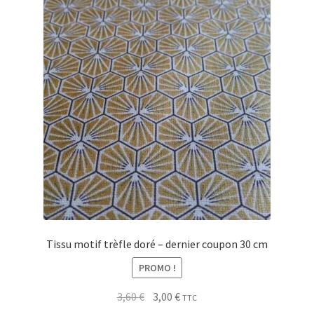
Tissu motif trèfle doré – dernier coupon 30 cm
PROMO !
Le
Le
3,60
€
3,00
€
TTC
prix
prix