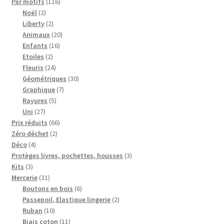
116
produits
Par motifs
116
2
produits
Noël
2
produits
2
Liberty
2
produits
20
Animaux
20
16
produits
Enfants
16
2
produits
Etoiles
2
produits
24
Fleuris
24
produits
30
Géométriques
30
7
produits
Graphique
7
5
produits
Rayures
5
27
produits
Uni
27
produits
66
Prix réduits
66
2
produits
Zéro déchet
2
4
produits
Déco
4
produits
3
Protèges livres, pochettes, housses
3
3
produits
Kits
3
produits
31
Mercerie
31
produits
6
Boutons en bois
6
produits
2
Passepoil, Elastique lingerie
2
10
produits
Ruban
10
produits
11
Biais coton
11