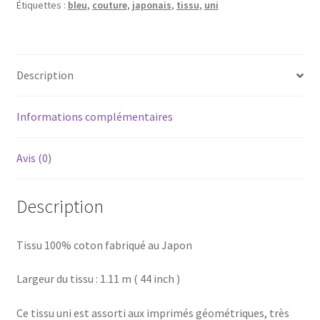
Étiquettes :
bleu
,
couture
,
japonais
,
tissu
,
uni
Blog
Qui suis je ?
Description
CGV
Informations complémentaires
Livraison
Avis (0)
Mentions légales
Description
Tissu 100% coton fabriqué au Japon
Largeur du tissu : 1.11 m ( 44 inch )
Ce tissu uni est assorti aux imprimés géométriques, très