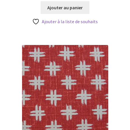
initial
actuel
Ajouter au panier
était :
est :
3,60 €.
3,00 €.
Ajouter à la liste de souhaits