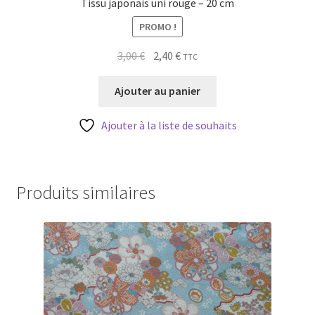
Tissu japonais uni rouge – 20 cm
PROMO !
Le
Le
3,00
€
2,40
€
TTC
prix
prix
initial
actuel
Ajouter au panier
était :
est :
3,00 €.
2,40 €.
Ajouter à la liste de souhaits
Produits similaires