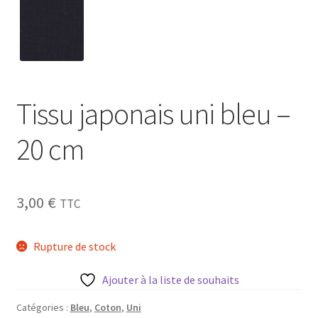
My Account
Wishlist
Tissu japonais uni bleu –
Paiement
20 cm
Panier
Plan du site
3,00
€
TTC
Possibilité de retrait gratuit
Rupture de stock
Track your order
Ajouter à la liste de souhaits
#6710 (pas de titre)
Catégories :
Bleu
,
Coton
,
Uni