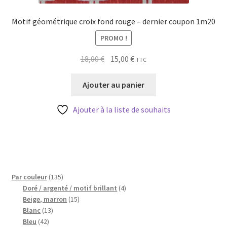
Motif géométrique croix fond rouge – dernier coupon 1m20
PROMO !
Le
Le
18,00
€
15,00
€
TTC
prix
prix
initial
actuel
Ajouter au panier
était :
est :
18,00 €.
15,00 €.
Ajouter à la liste de souhaits
135
Par couleur
135
produits
4
Doré / argenté / motif brillant
4
15
produits
Beige, marron
15
13
produits
Blanc
13
42
produits
Bleu
42