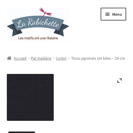
Aller
Aller
Menu
à
au
la
contenu
navigation
Accueil
Accueil
Par matière
Coton
Tissu japonais uni bleu – 20 cm
Contact
Ma liste de souhaits
Mon espace
Mon compte
Panier