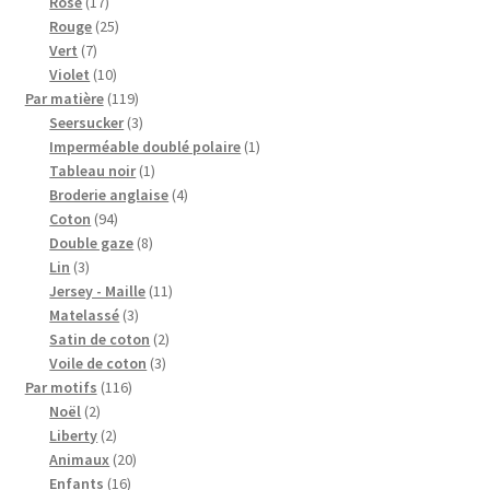
produits
17
Rose
17
produits
25
Rouge
25
7
produits
Vert
7
produits
10
Violet
10
produits
119
Par matière
119
produits
3
Seersucker
3
produits
1
Imperméable doublé polaire
1
1
produit
Tableau noir
1
produit
4
Broderie anglaise
4
94
produits
Coton
94
produits
8
Double gaze
8
3
produits
Lin
3
produits
11
Jersey - Maille
11
3
produits
Matelassé
3
produits
2
Satin de coton
2
3
produits
Voile de coton
3
116
produits
Par motifs
116
2
produits
Noël
2
produits
2
Liberty
2
produits
20
Animaux
20
16
produits
Enfants
16