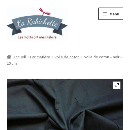
Aller
Aller
Menu
à
au
la
contenu
navigation
Accueil
Accueil
Par matière
Voile de coton
Voile de coton – noir –
20 cm
Contact
Ma liste de souhaits
Mon espace
Mon compte
Panier