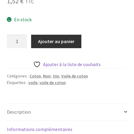
1,52
€
TTC
Blog
En stock
Qui suis je ?
CGV
quantité
Ajouter au panier
de
Livraison
Voile
de
Ajouter à la liste de souhaits
Mentions légales
coton
-
Catégories :
Coton
,
Noir
,
Uni
,
Voile de coton
Étiquettes :
voile
,
voile de coton
noir
-
20
cm
Description
Informations complémentaires