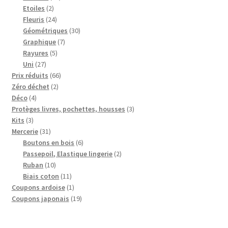
2
produits
Etoiles
2
produits
24
Fleuris
24
produits
30
Géométriques
30
7
produits
Graphique
7
5
produits
Rayures
5
27
produits
Uni
27
produits
66
Prix réduits
66
2
produits
Zéro déchet
2
4
produits
Déco
4
produits
3
Protèges livres, pochettes, housses
3
3
produits
Kits
3
produits
31
Mercerie
31
produits
6
Boutons en bois
6
produits
2
Passepoil, Elastique lingerie
2
10
produits
Ruban
10
produits
11
Biais coton
11
produits
1
Coupons ardoise
1
produit
19
Coupons japonais
19
produits