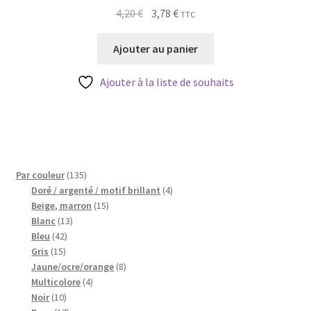
Le
Le
4,20
€
3,78
€
TTC
prix
prix
initial
actuel
Ajouter au panier
était :
est :
4,20 €.
3,78 €.
Ajouter à la liste de souhaits
135
Par couleur
135
produits
4
Doré / argenté / motif brillant
4
15
produits
Beige, marron
15
13
produits
Blanc
13
42
produits
Bleu
42
15
produits
Gris
15
produits
8
Jaune/ocre/orange
8
4
produits
Multicolore
4
10
produits
Noir
10