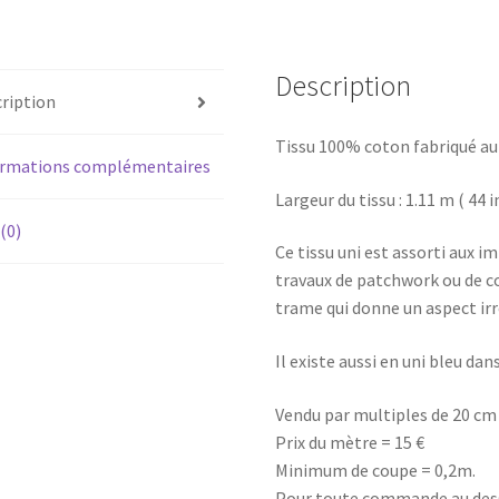
cm
Description
ription
Tissu 100% coton fabriqué a
ormations complémentaires
Largeur du tissu : 1.11 m ( 44 i
 (0)
Ce tissu uni est assorti aux 
travaux de patchwork ou de cou
trame qui donne un aspect irr
Il existe aussi en uni bleu da
Vendu par multiples de 20 cm 
Prix du mètre = 15 €
Minimum de coupe = 0,2m.
Pour toute commande au dessus