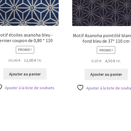
otif étoiles asanoha bleu -
Motif Asanoha pointillé blan
ernier coupon de 0,80 * 110
fond bleu de 37* 110 cm
PROMO !
PROMO !
Le
Le
15,00
€
12,00
€
Le
Le
5,25
€
4,50
€
TTC
TTC
prix
prix
prix
prix
initial
actuel
initial
actuel
Ajouter au panier
Ajouter au panier
était :
est :
était :
est :
15,00 €.
12,00 €.
5,25 €.
4,50 €.
Ajouter à la liste de souhaits
Ajouter à la liste de souha