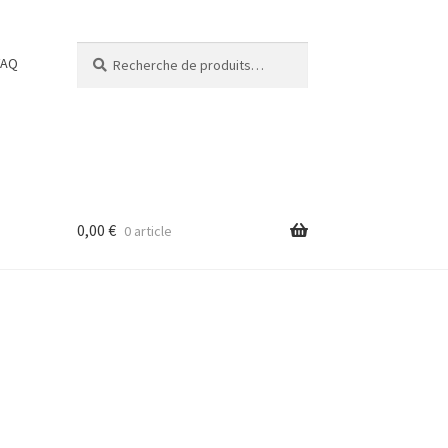
Recherche
Recherche
FAQ
pour :
0,00
€
0 article