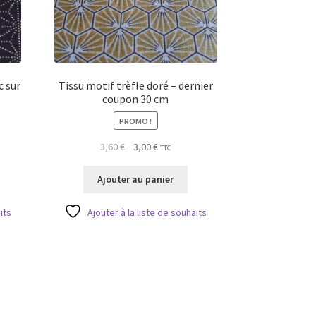
c sur
Tissu motif trèfle doré – dernier
coupon 30 cm
PROMO !
Le
Le
3,60
€
3,00
€
TTC
prix
prix
initial
actuel
Ajouter au panier
était :
est :
3,60 €.
3,00 €.
its
Ajouter à la liste de souhaits