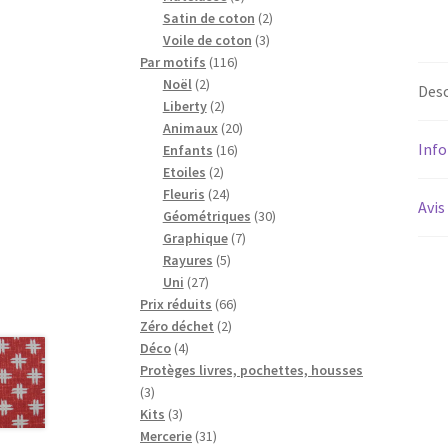
produits
2
Satin de coton
2
3
produits
Voile de coton
3
116
produits
Par motifs
116
2
produits
Noël
2
Desc
produits
2
Liberty
2
produits
20
Animaux
20
Inf
16
produits
Enfants
16
2
produits
Etoiles
2
produits
24
Fleuris
24
Avis
produits
30
Géométriques
30
7
produits
Graphique
7
5
produits
Rayures
5
27
produits
Uni
27
produits
66
Prix réduits
66
2
produits
Zéro déchet
2
4
produits
Déco
4
produits
Protèges livres, pochettes, housses
3
3
produits
3
Kits
3
produits
31
Mercerie
31