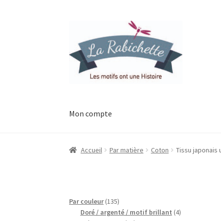
Aller
Aller
à
au
la
contenu
navigation
Mon compte
Accueil
Contact
Ma liste de souhaits
Mon esp
Accueil
Par matière
Coton
Tissu japonais 
Possibilité de retrait gratuit
Track your orde
135
Par couleur
135
produits
4
Doré / argenté / motif brillant
4