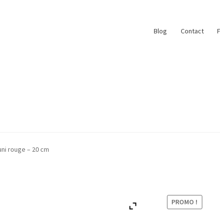
Blog
Contact
ace
My Account
Paiement
Panier
Plan du site
uni rouge – 20 cm
r
#6710 (pas de titre)
Blog
Qui suis je ?
PROMO !