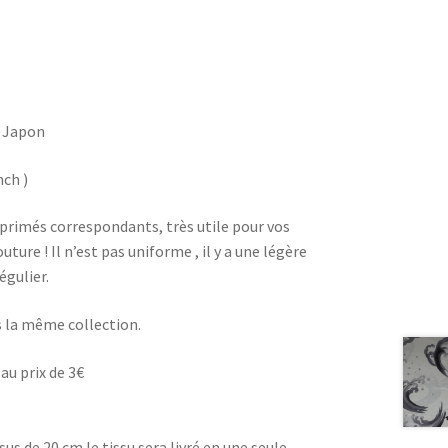
u Japon
nch )
imprimés correspondants, très utile pour vos
ture ! Il n’est pas uniforme , il y a une légère
égulier.
ns la même collection.
au prix de 3€
 de 20 cm le tissu sera livré en une seule