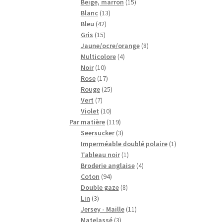
15
produits
Beige, marron
15
13
produits
Blanc
13
42
produits
Bleu
42
15
produits
Gris
15
produits
8
Jaune/ocre/orange
8
4
produits
Multicolore
4
10
produits
Noir
10
produits
17
Rose
17
produits
25
Rouge
25
7
produits
Vert
7
produits
10
Violet
10
produits
119
Par matière
119
produits
3
Seersucker
3
produits
1
Imperméable doublé polaire
1
1
produit
Tableau noir
1
produit
4
Broderie anglaise
4
94
produits
Coton
94
produits
8
Double gaze
8
3
produits
Lin
3
produits
11
Jersey - Maille
11
3
produits
Matelassé
3