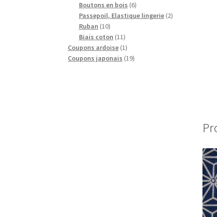
produits
6
Boutons en bois
6
produits
2
Passepoil, Elastique lingerie
2
10
produits
Ruban
10
produits
11
Biais coton
11
produits
1
Coupons ardoise
1
produit
19
Coupons japonais
19
produits
Pr