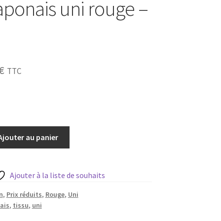
japonais uni rouge –
Le
€
TTC
prix
al
actuel
:
est :
Ajouter au panier
€.
2,40 €.
Ajouter à la liste de souhaits
n
,
Prix réduits
,
Rouge
,
Uni
ais
,
tissu
,
uni