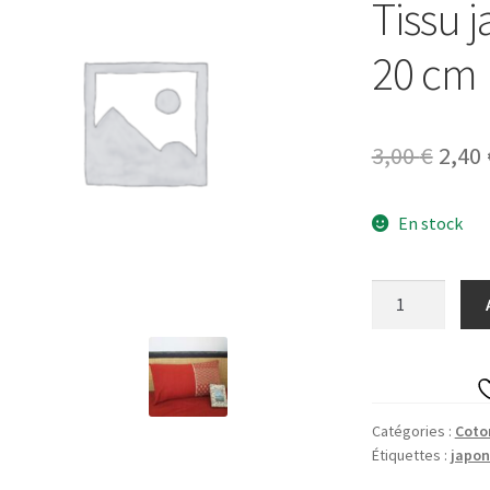
Tissu 
20 cm
Le
3,00
€
2,40
prix
En stock
initi
était 
quantité
3,00 
de
Tissu
japonais
uni
rouge
Catégories :
Coto
Étiquettes :
japon
-
20