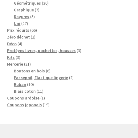
produits
30
Géométriques
30
7
produits
Graphique
7
5
produits
Rayures
5
27
produits
Uni
27
produits
66
Prix réduits
66
2
produits
Zéro déchet
2
4
produits
Déco
4
produits
3
Protèges livres, pochettes, housses
3
3
produits
Kits
3
produits
31
Mercerie
31
produits
6
Boutons en bois
6
produits
2
Passepoil, Elastique lingerie
2
10
produits
Ruban
10
produits
11
Biais coton
11
produits
1
Coupons ardoise
1
produit
19
Coupons japonais
19
produits