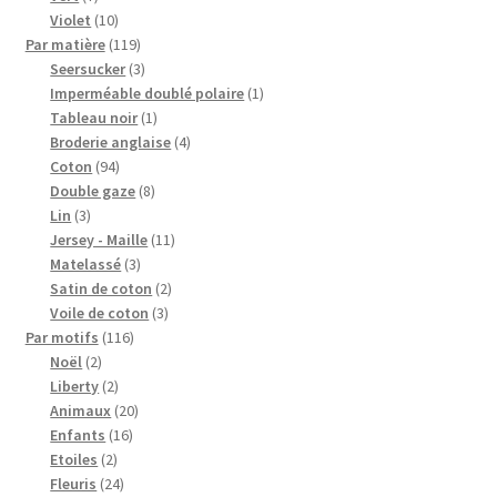
Blog
produits
10
Violet
10
produits
119
Par matière
119
produits
3
Seersucker
3
Qui suis je ?
produits
1
Imperméable doublé polaire
1
1
produit
Tableau noir
1
CGV
produit
4
Broderie anglaise
4
94
produits
Coton
94
produits
8
Double gaze
8
Livraison
3
produits
Lin
3
produits
11
Jersey - Maille
11
Mentions légales
3
produits
Matelassé
3
produits
2
Satin de coton
2
3
produits
Voile de coton
3
116
produits
Par motifs
116
2
produits
Noël
2
produits
2
Liberty
2
produits
20
Animaux
20
16
produits
Enfants
16
2
produits
Etoiles
2
produits
24
Fleuris
24