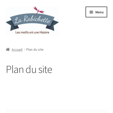
Aller
Aller
Menu
à
au
la
contenu
navigation
Accueil
Accueil
Plan du site
Contact
Plan du site
Ma liste de souhaits
Mon espace
Mon compte
Panier