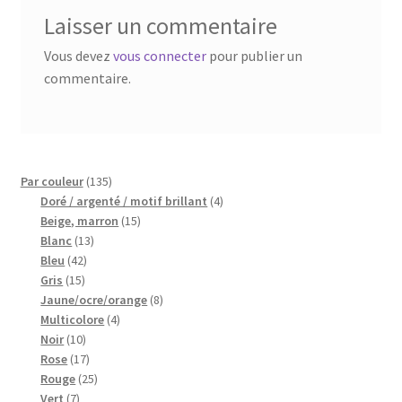
Laisser un commentaire
My Account
Vous devez
vous connecter
pour publier un
commentaire.
Wishlist
Paiement
Panier
135
Par couleur
135
produits
4
Doré / argenté / motif brillant
4
15
produits
Beige, marron
15
Plan du site
13
produits
Blanc
13
42
produits
Bleu
42
Possibilité de retrait gratuit
15
produits
Gris
15
produits
8
Jaune/ocre/orange
8
4
produits
Track your order
Multicolore
4
10
produits
Noir
10
produits
17
Rose
17
#6710 (pas de titre)
produits
25
Rouge
25
7
produits
Vert
7