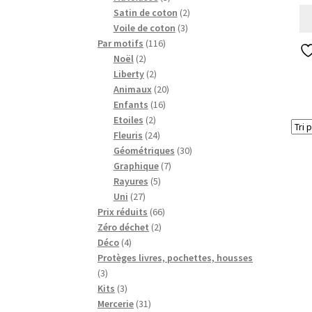
produits
2
Satin de coton
2
3
produits
Voile de coton
3
116
produits
Par motifs
116
2
produits
Noël
2
produits
2
Liberty
2
produits
20
Animaux
20
16
produits
Enfants
16
2
produits
Etoiles
2
produits
24
Fleuris
24
produits
30
Géométriques
30
7
produits
Graphique
7
5
produits
Rayures
5
27
produits
Uni
27
produits
66
Prix réduits
66
2
produits
Zéro déchet
2
4
produits
Déco
4
produits
Protèges livres, pochettes, housses
3
3
produits
3
Kits
3
produits
31
Mercerie
31