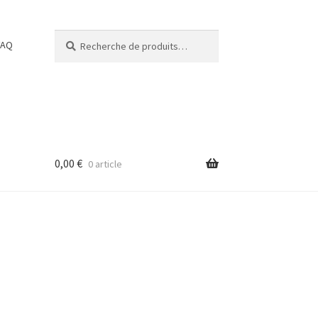
Recherche
Recherche
FAQ
pour :
0,00
€
0 article