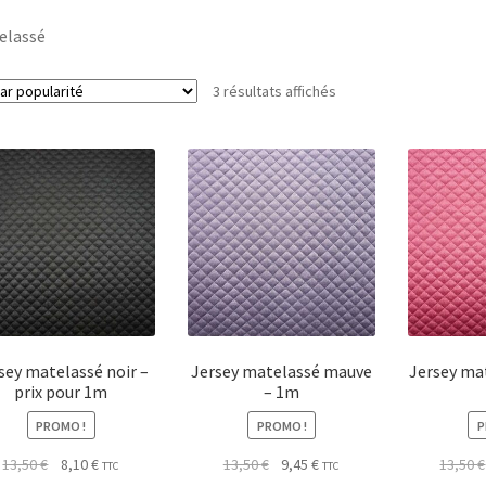
elassé
Trié
3 résultats affichés
par
popularité
sey matelassé noir –
Jersey matelassé mauve
Jersey ma
prix pour 1m
– 1m
PROMO !
PROMO !
P
Le
Le
Le
Le
13,50
€
8,10
€
13,50
€
9,45
€
13,50
€
TTC
TTC