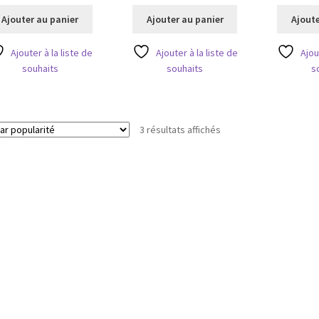
prix
prix
prix
prix
initial
actuel
initial
actuel
Ajouter au panier
Ajouter au panier
Ajoute
était :
est :
était :
est :
13,50 €.
8,10 €.
13,50 €.
9,45 €.
Ajouter à la liste de
Ajouter à la liste de
Ajou
souhaits
souhaits
s
Trié
3 résultats affichés
par
popularité