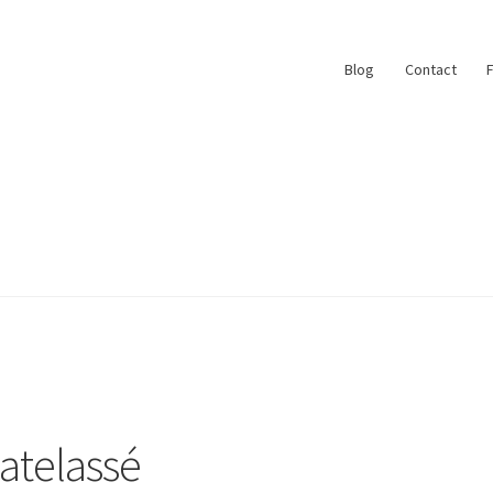
Blog
Contact
ace
My Account
Paiement
Panier
Plan du site
r
#6710 (pas de titre)
Blog
Qui suis je ?
atelassé