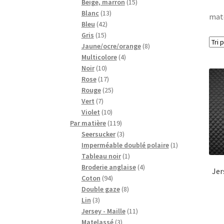
15
produits
Beige, marron
15
13
produits
Blanc
13
mat
42
produits
Bleu
42
15
produits
Gris
15
produits
8
Jaune/ocre/orange
8
4
produits
Multicolore
4
10
produits
Noir
10
produits
17
Rose
17
produits
25
Rouge
25
7
produits
Vert
7
produits
10
Violet
10
produits
119
Par matière
119
produits
3
Seersucker
3
produits
1
Imperméable doublé polaire
1
1
produit
Tableau noir
1
produit
4
Broderie anglaise
4
Jer
94
produits
Coton
94
produits
8
Double gaze
8
3
produits
Lin
3
produits
11
Jersey - Maille
11
3
produits
Matelassé
3