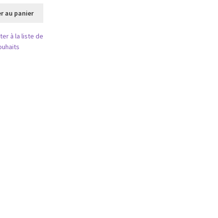
prix
prix
initial
actuel
r au panier
était :
est :
13,50 €.
10,80 €.
ter à la liste de
ouhaits