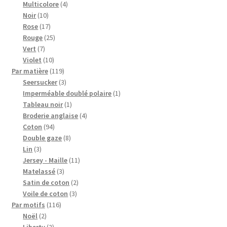
4
produits
Multicolore
4
10
produits
Noir
10
produits
17
Rose
17
produits
25
Rouge
25
7
produits
Vert
7
produits
10
Violet
10
produits
119
Par matière
119
produits
3
Seersucker
3
produits
1
Imperméable doublé polaire
1
1
produit
Tableau noir
1
produit
4
Broderie anglaise
4
94
produits
Coton
94
produits
8
Double gaze
8
3
produits
Lin
3
produits
11
Jersey - Maille
11
3
produits
Matelassé
3
produits
2
Satin de coton
2
3
produits
Voile de coton
3
116
produits
Par motifs
116
2
produits
Noël
2
produits
2
Liberty
2