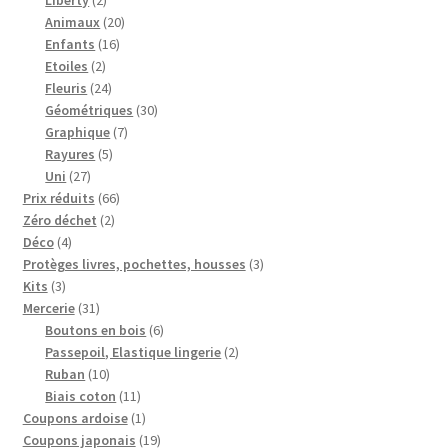
produits
20
Animaux
20
16
produits
Enfants
16
2
produits
Etoiles
2
produits
24
Fleuris
24
produits
30
Géométriques
30
7
produits
Graphique
7
5
produits
Rayures
5
27
produits
Uni
27
produits
66
Prix réduits
66
2
produits
Zéro déchet
2
4
produits
Déco
4
produits
3
Protèges livres, pochettes, housses
3
3
produits
Kits
3
produits
31
Mercerie
31
produits
6
Boutons en bois
6
produits
2
Passepoil, Elastique lingerie
2
10
produits
Ruban
10
produits
11
Biais coton
11
produits
1
Coupons ardoise
1
produit
19
Coupons japonais
19