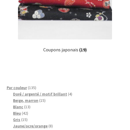
Coupons japonais
(19)
135
Par couleur
135
produits
4
Doré / argenté / motif brillant
4
15
produits
Beige, marron
15
13
produits
Blanc
13
42
produits
Bleu
42
15
produits
Gris
15
produits
8
Jaune/ocre/orange
8