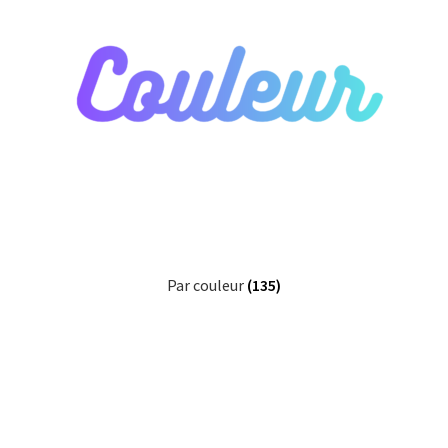
My Account
Wishlist
Paiement
Panier
Plan du site
Par couleur
(135)
Possibilité de retrait gratuit
Track your order
#6710 (pas de titre)