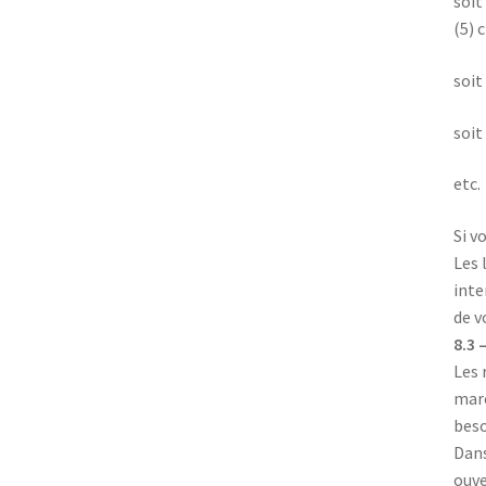
soit
(5) 
soit
soit
etc.
Si v
Les 
inte
de v
8.3 
Les 
marc
beso
Dans
ouve