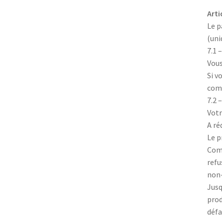
Arti
Le p
(uni
7.1 
Vous
Si v
comp
7.2 
Votr
A ré
Le p
Comm
refu
non-
Jusq
prod
défa