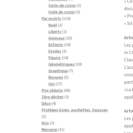
« Co
produits
2
Satin de coton
2
docu
3
produits
Voile de coton
3
« Pr
116
produits
Par motifs
116
« Si
2
produits
Noël
2
produits
2
Liberty
2
Arti
produits
20
Animaux
20
16
produits
Enfants
16
Les 
2
produits
Etoiles
2
le C
produits
24
Fleuris
24
Clie
produits
30
Géométriques
30
L’ac
7
produits
Graphique
7
cond
5
produits
Rayures
5
part
27
produits
Uni
27
«La 
produits
66
Prix réduits
66
2
produits
appl
Zéro déchet
2
4
produits
Déco
4
produits
Protèges livres, pochettes, housses
Artic
3
3
Les 
produits
3
Kits
3
appl
produits
31
Mercerie
31