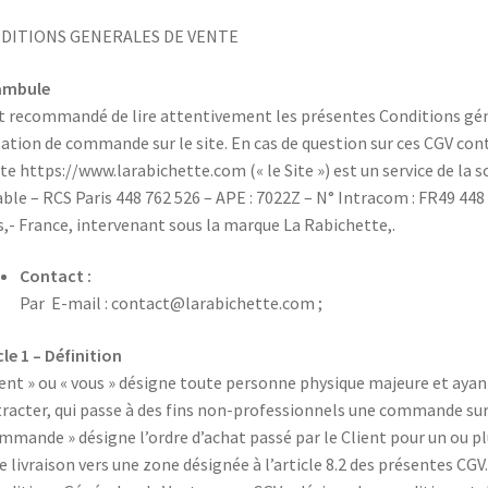
DITIONS GENERALES DE VENTE
ambule
st recommandé de lire attentivement les présentes Conditions géné
ation de commande sur le site. En cas de question sur ces CGV c
ite https://www.larabichette.com (« le Site ») est un service de l
able – RCS Paris 448 762 526 – APE : 7022Z – N° Intracom : FR49 448
s,- France, intervenant sous la marque La Rabichette,.
Contact :
Par E-mail : contact@larabichette.com ;
cle 1 – Définition
ient » ou « vous » désigne toute personne physique majeure et ayant
racter, qui passe à des fins non-professionnels une commande sur l
mmande » désigne l’ordre d’achat passé par le Client pour un ou plu
e livraison vers une zone désignée à l’article 8.2 des présentes CGV.