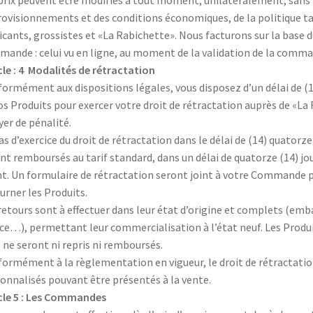
prix peuvent être modifiés à tout moment, unilatéralement, sans 
ovisionnements et des conditions économiques, de la politique tari
icants, grossistes et «La Rabichette». Nous facturons sur la base d
ande : celui vu en ligne, au moment de la validation de la comma
cle : 4 Modalités de rétractation
ormément aux dispositions légales, vous disposez d’un délai de (1
os Produits pour exercer votre droit de rétractation auprès de «La R
yer de pénalité.
as d’exercice du droit de rétractation dans le délai de (14) quatorze
nt remboursés au tarif standard, dans un délai de quatorze (14) jour
nt. Un formulaire de rétractation seront joint à votre Commande 
urner les Produits.
retours sont à effectuer dans leur état d’origine et complets (emba
ce…), permettant leur commercialisation à l’état neuf. Les Pro
s ne seront ni repris ni remboursés.
ormément à la règlementation en vigueur, le droit de rétractation
onnalisés pouvant être présentés à la vente.
cle 5 : Les Commandes