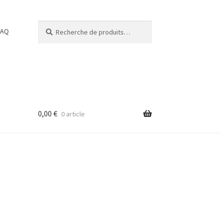
Recherche
Recherche
FAQ
pour :
0,00
€
0 article