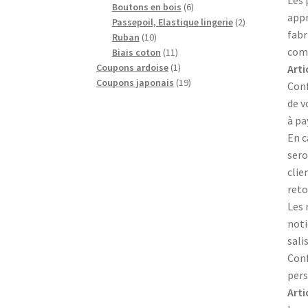
Les 
produits
6
Boutons en bois
6
appr
produits
2
Passepoil, Elastique lingerie
2
fabr
10
produits
Ruban
10
comm
produits
11
Biais coton
11
produits
1
Coupons ardoise
1
Arti
produit
19
Coupons japonais
19
Conf
produits
de v
à pa
En c
sero
clie
reto
Les 
noti
sali
Conf
pers
Arti