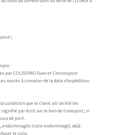
 du lundi au samedi dans un délai de (2) deux à
oposé ;
mple :
ées par COLISSIMO Suivi et Chronopost
jours ouvrés à compter de la date d’expédition
 condition que le client ait vérifié les
ignifié par écrit sur le bon de transport, si
anco de port.
eux, endommagés (colis endommagé, déjà
user le colis.