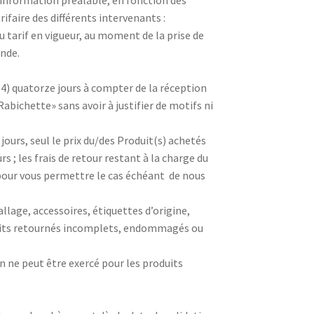
information préalable, en fonction des
faire des différents intervenants :
u tarif en vigueur, au moment de la prise de
nde.
4) quatorze jours à compter de la réception
abichette» sans avoir à justifier de motifs ni
 jours, seul le prix du/des Produit(s) achetés
s ; les frais de retour restant à la charge du
pour vous permettre le cas échéant de nous
llage, accessoires, étiquettes d’origine,
duits retournés incomplets, endommagés ou
 ne peut être exercé pour les produits