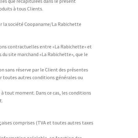
lles que récapitulées dans le présent
uits à tous Clients.
 par la société Coopaname/La Rabichette
ions contractuelles entre «La Rabichette» et
ais du site marchand «La Rabichette», que le
on sans réserve par le Client des présentes
r toutes autres conditions générales ou
e à tout moment. Dans ce cas, les conditions
t.
ançaises comprises (TVA et toutes autres taxes