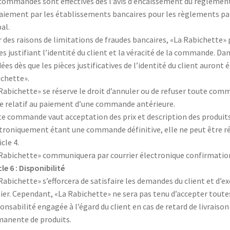
commandes sont effectives dès l’avis d’encaissement du règlement 
aiement par les établissements bancaires pour les règlements par
al.
 des raisons de limitations de fraudes bancaires, «La Rabichette» 
es justifiant l’identité du client et la véracité de la commande. D
dées dès que les pièces justificatives de l’identité du client auront
chette».
Rabichette» se réserve le droit d’annuler ou de refuser toute comma
ge relatif au paiement d’une commande antérieure.
e commande vaut acceptation des prix et description des produits
troniquement étant une commande définitive, elle ne peut être r
icle 4.
Rabichette» communiquera par courrier électronique confirmatio
cle 6 : Disponibilité
Rabichette» s’efforcera de satisfaire les demandes du client et d’
ier. Cependant, «La Rabichette» ne sera pas tenu d’accepter toute
onsabilité engagée à l’égard du client en cas de retard de livraiso
anente de produits.