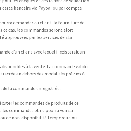
pour les chèques et dès la date de validation
 carte bancaire via Paypal ou par compte
pourra demander au client, la fourniture de
ans ce cas, les commandes seront alors
 été approuvées par les services de «La
nde d’un client avec lequel il existerait un
 disponibles à la vente. La commande validée
étractée en dehors des modalités prévues à
n de la commande enregistrée.
exécuter les commandes de produits de ce
s les commandes et ne pourra voir sa
n ou de non-disponibilité temporaire ou