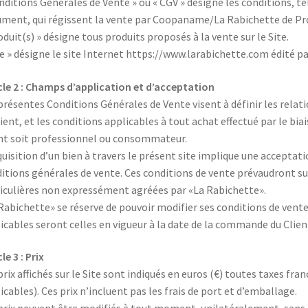
nditions Générales de Vente » ou « CGV » désigne les conditions, te
ment, qui régissent la vente par Coopaname/La Rabichette de Prod
oduit(s) » désigne tous produits proposés à la vente sur le Site.
te » désigne le site Internet https://www.larabichette.com édité
cle 2 : Champs d’application et d’acceptation
présentes Conditions Générales de Vente visent à définir les relat
lient, et les conditions applicables à tout achat effectué par le bi
nt soit professionnel ou consommateur.
quisition d’un bien à travers le présent site implique une acceptati
itions générales de vente. Ces conditions de vente prévaudront su
iculières non expressément agréées par «La Rabichette».
Rabichette» se réserve de pouvoir modifier ses conditions de vent
icables seront celles en vigueur à la date de la commande du Clien
le 3 : Prix
prix affichés sur le Site sont indiqués en euros (€) toutes taxes fr
icables). Ces prix n’incluent pas les frais de port et d’emballage.