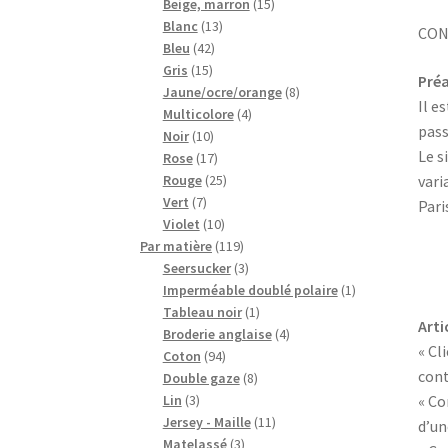
15
produits
Beige, marron
15
13
produits
Blanc
13
CON
42
produits
Bleu
42
15
produits
Gris
15
Pré
produits
8
Jaune/ocre/orange
8
Il e
4
produits
Multicolore
4
pass
10
produits
Noir
10
Le s
produits
17
Rose
17
produits
25
Rouge
25
vari
7
produits
Vert
7
Pari
produits
10
Violet
10
produits
119
Par matière
119
produits
3
Seersucker
3
produits
1
Imperméable doublé polaire
1
1
produit
Tableau noir
1
Arti
produit
4
Broderie anglaise
4
« Cl
94
produits
Coton
94
cont
produits
8
Double gaze
8
3
produits
Lin
3
« Co
produits
11
Jersey - Maille
11
d’un
3
produits
Matelassé
3