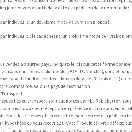
 par La Poste en Colissimo Suivi à l’adresse de livraison renseignée,
cinq jours ouvrés à partir de la date d’expédition de la Commande ;
 par indiquez ici un deuxième mode de livraison proposé ;
 par indiquez ici, le cas échéant, un troisième mode de livraison pr
ous vendez à d’autres pays, indiquez-le ici sous cette forme par exe
livraisons dans le reste du monde (DOM-TOM inclus), sont effectu
rnational du lundi au vendredi dans un délai de (3) trois à (10) dix 
otre Commande, selon le pays de destination.
– Transport
risques liés au transport sont supportés par «La Rabichette», sous la
handises lors de leur réception en présence du transporteur et ait s
in était, les réserves observées et ce même en cas d’expédition fr
 l’hypothèse où vous recevriez un/des Produit(s) livrés défectu
rt…) ou ne correspondant pas à votre Commande, le client doit ref