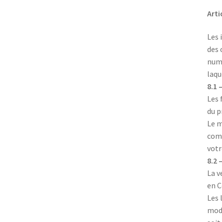
Arti
Les 
des 
numé
laqu
8.1 
Les 
du p
Le m
comm
votr
8.2 
La v
en C
Les 
mode