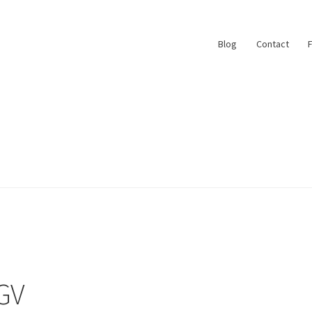
Blog
Contact
ace
My Account
Paiement
Panier
Plan du site
r
#6710 (pas de titre)
Blog
Qui suis je ?
GV