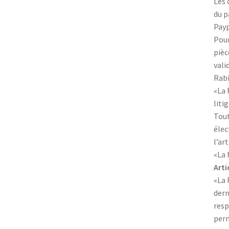
Les 
du p
Payp
Pour
pièc
vali
Rabi
«La 
liti
Tout
élec
l’art
«La 
Arti
«La 
dern
resp
perm