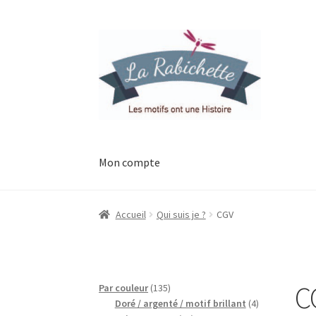
Aller
Aller
à
au
la
contenu
navigation
Mon compte
Accueil
Contact
Ma liste de souhaits
Mon esp
Accueil
Qui suis je ?
CGV
Possibilité de retrait gratuit
Track your orde
C
135
Par couleur
135
produits
4
Doré / argenté / motif brillant
4