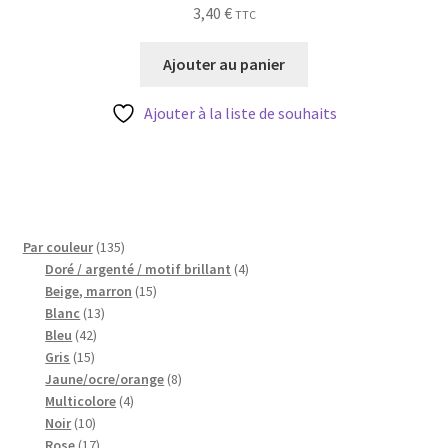
3,40
€
TTC
Ajouter au panier
Ajouter à la liste de souhaits
135
Par couleur
135
produits
4
Doré / argenté / motif brillant
4
15
produits
Beige, marron
15
13
produits
Blanc
13
42
produits
Bleu
42
15
produits
Gris
15
produits
8
Jaune/ocre/orange
8
4
produits
Multicolore
4
10
produits
Noir
10
produits
17
Rose
17