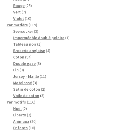
produits
25
Rouge
25
7
produits
Vert
7
produits
10
Violet
10
produits
119
Par matière
119
produits
3
Seersucker
3
produits
1
Imperméable doublé polaire
1
1
produit
Tableau noir
1
produit
4
Broderie anglaise
4
94
produits
Coton
94
produits
8
Double gaze
8
3
produits
Lin
3
produits
11
Jersey - Maille
11
3
produits
Matelassé
3
produits
2
Satin de coton
2
3
produits
Voile de coton
3
116
produits
Par motifs
116
2
produits
Noël
2
produits
2
Liberty
2
produits
20
Animaux
20
16
produits
Enfants
16