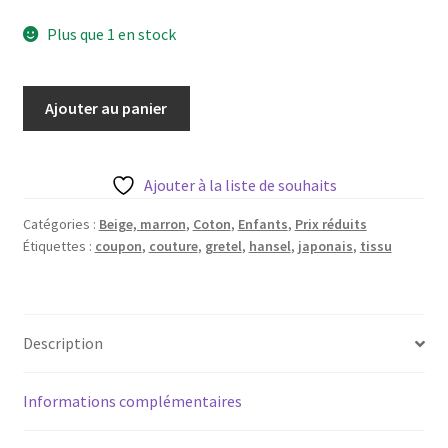
prix
prix
Blog
Plus que 1 en stock
initial
actuel
Qui suis je ?
était :
est :
quantité
Ajouter au panier
17,50 €.
15,00 €.
CGV
de
Tissu
motif
Livraison
Ajouter à la liste de souhaits
Hansel&Gretel
Catégories :
Beige, marron
,
Coton
,
Enfants
,
Prix réduits
Mentions légales
Étiquettes :
coupon
,
couture
,
gretel
,
hansel
,
japonais
,
tissu
Description
Informations complémentaires