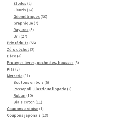
2
produits
Etoiles
2
produits
24
Fleuris
24
produits
30
Géométriques
30
7
produits
Graphique
7
5
produits
Rayures
5
27
produits
Uni
27
produits
66
Prix réduits
66
2
produits
Zéro déchet
2
4
produits
Déco
4
produits
3
Protèges livres, pochettes, housses
3
3
produits
Kits
3
produits
31
Mercerie
31
produits
6
Boutons en bois
6
produits
2
Passepoil, Elastique lingerie
2
10
produits
Ruban
10
produits
11
Biais coton
11
produits
1
Coupons ardoise
1
produit
19
Coupons japonais
19
produits