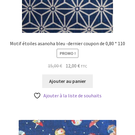
Motif étoiles asanoha bleu -dernier coupon de 0,80 * 110
PROMO !
Le
Le
15,00
€
12,00
€
TTC
prix
prix
initial
actuel
Ajouter au panier
était :
est :
15,00 €.
12,00 €.
Ajouter à la liste de souhaits