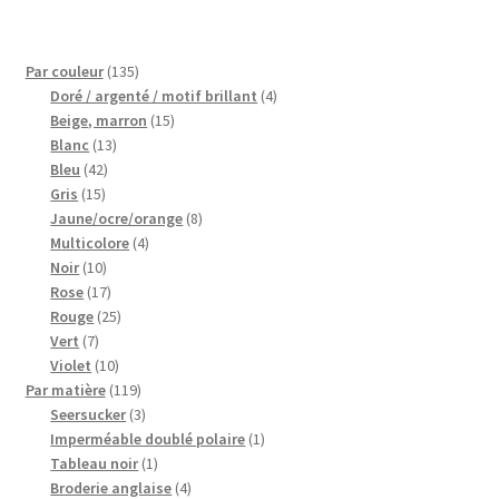
135
Par couleur
135
produits
4
Doré / argenté / motif brillant
4
15
produits
Beige, marron
15
13
produits
Blanc
13
42
produits
Bleu
42
15
produits
Gris
15
produits
8
Jaune/ocre/orange
8
4
produits
Multicolore
4
10
produits
Noir
10
produits
17
Rose
17
produits
25
Rouge
25
7
produits
Vert
7
produits
10
Violet
10
produits
119
Par matière
119
produits
3
Seersucker
3
produits
1
Imperméable doublé polaire
1
1
produit
Tableau noir
1
produit
4
Broderie anglaise
4