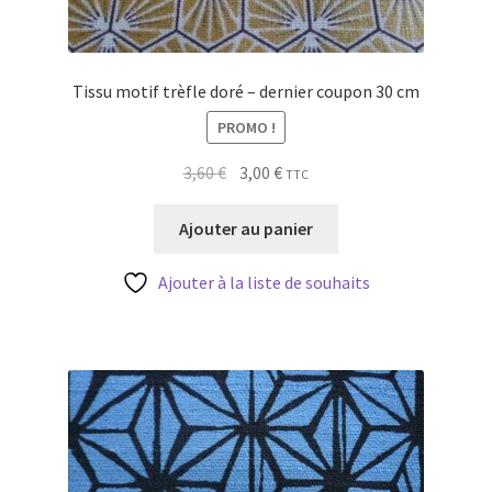
Tissu motif trèfle doré – dernier coupon 30 cm
PROMO !
Le
Le
3,60
€
3,00
€
TTC
prix
prix
initial
actuel
Ajouter au panier
était :
est :
3,60 €.
3,00 €.
Ajouter à la liste de souhaits