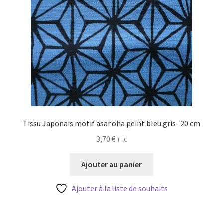
Tissu Japonais motif asanoha peint bleu gris- 20 cm
3,70
€
TTC
Ajouter au panier
Ajouter à la liste de souhaits