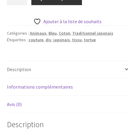
de
Blog
Tortues
colorées
Qui suis je ?
Ajouter à la liste de souhaits
sur
fond
Catégories :
Animaux
,
Bleu
,
Coton
,
Traditionnel japonais
CGV
Étiquettes :
couture
,
diy
,
japonais
,
tissu
,
tortue
bleu
marine
Livraison
20
cm
Mentions légales
Description
Informations complémentaires
Avis (0)
Description