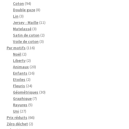
94
produits
Coton
94
produits
8
Double gaze
8
3
produits
Lin
3
produits
11
Jersey - Maille
11
3
produits
Matelassé
3
produits
2
Satin de coton
2
3
produits
Voile de coton
3
116
produits
Par motifs
116
2
produits
Noël
2
produits
2
Liberty
2
produits
20
Animaux
20
16
produits
Enfants
16
2
produits
Etoiles
2
produits
24
Fleuris
24
produits
30
Géométriques
30
7
produits
Graphique
7
5
produits
Rayures
5
27
produits
Uni
27
produits
66
Prix réduits
66
2
produits
Zéro déchet
2