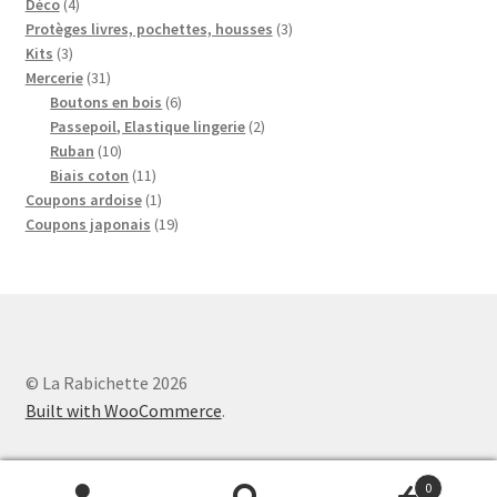
4
produits
Déco
4
produits
3
Protèges livres, pochettes, housses
3
3
produits
Kits
3
produits
31
Mercerie
31
produits
6
Boutons en bois
6
produits
2
Passepoil, Elastique lingerie
2
10
produits
Ruban
10
produits
11
Biais coton
11
produits
1
Coupons ardoise
1
produit
19
Coupons japonais
19
produits
© La Rabichette 2026
Built with WooCommerce
.
0