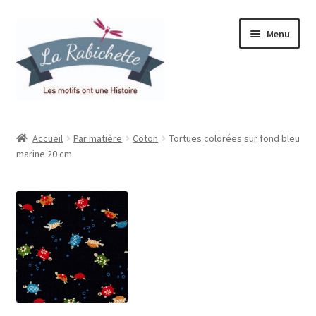
Aller
Aller
Menu
à
au
la
contenu
navigation
Accueil
Accueil
Par matière
Coton
Tortues colorées sur fond bleu
marine 20 cm
Contact
Ma liste de souhaits
Mon espace
Mon compte
Panier