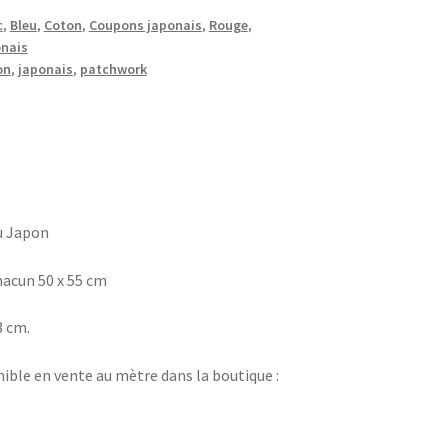
c
,
Bleu
,
Coton
,
Coupons japonais
,
Rouge
,
onais
on
,
japonais
,
patchwork
u Japon
acun 50 x 55 cm
3 cm.
ible en vente au mètre dans la boutique :