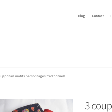
Blog
Contact
ace
My Account
Paiement
Panier
Plan du site
u japonais motifs personnages traditionnels
r
#6710 (pas de titre)
Blog
Qui suis je ?
3 coup