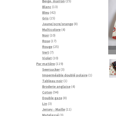
15
produits
Beige, marron
15
13
produits
Blanc
13
42
produits
Bleu
42
15
produits
Gris
15
produits
8
Jaune/ocre/orange
8
4
produits
Multicolore
4
10
produits
Noir
10
produits
17
Rose
17
produits
25
Rouge
25
7
produits
Vert
7
produits
10
Violet
10
produits
119
Par matière
119
produits
3
Seersucker
3
produits
1
Imperméable doublé polaire
1
1
produit
Tableau noir
1
produit
4
Broderie anglaise
4
94
produits
Coton
94
produits
8
Double gaze
8
3
produits
Lin
3
produits
11
Jersey - Maille
11
3
produits
Matelassé
3