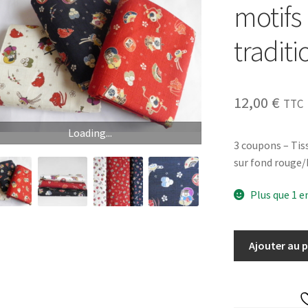
motifs
traditi
12,00
€
TTC
Loading...
3 coupons – Tis
sur fond rouge/b
Plus que 1 e
quantité
Ajouter au 
de
3
coupons
Tissu