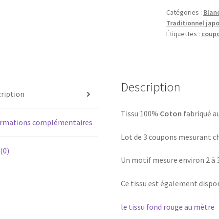
japonais
Catégories :
Blan
Traditionnel jap
motifs
Étiquettes :
coup
personnages
traditionnels
Description
ription
Tissu 100%
Coton
fabriqué a
ormations complémentaires
Lot de 3 coupons mesurant ch
 (0)
Un motif mesure environ 2 à 
Ce tissu est également dispon
le tissu fond rouge au mètre