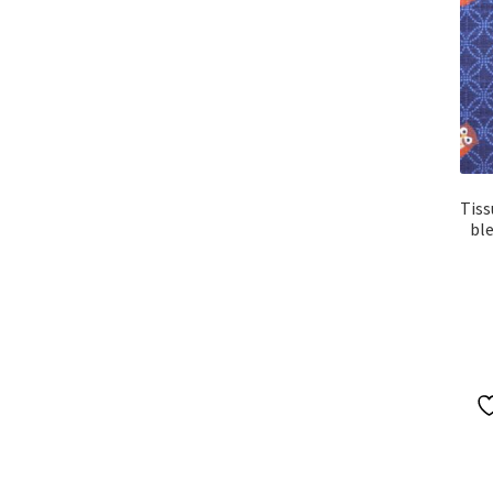
Tiss
bl