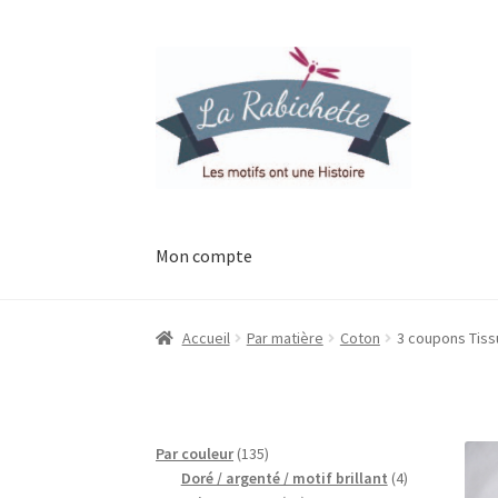
Aller
Aller
à
au
la
contenu
navigation
Mon compte
Accueil
Contact
Ma liste de souhaits
Mon esp
Accueil
Par matière
Coton
3 coupons Tiss
Possibilité de retrait gratuit
Track your orde
135
Par couleur
135
produits
4
Doré / argenté / motif brillant
4