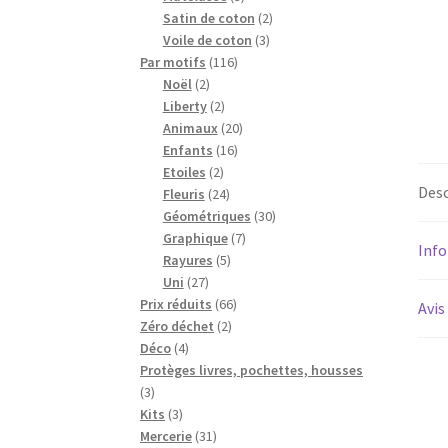
produits
2
Satin de coton
2
3
produits
Voile de coton
3
116
produits
Par motifs
116
2
produits
Noël
2
produits
2
Liberty
2
produits
20
Animaux
20
16
produits
Enfants
16
2
produits
Etoiles
2
Desc
produits
24
Fleuris
24
produits
30
Géométriques
30
7
produits
Graphique
7
Inf
5
produits
Rayures
5
27
produits
Uni
27
produits
66
Prix réduits
66
Avis
2
produits
Zéro déchet
2
4
produits
Déco
4
produits
Protèges livres, pochettes, housses
3
3
produits
3
Kits
3
produits
31
Mercerie
31