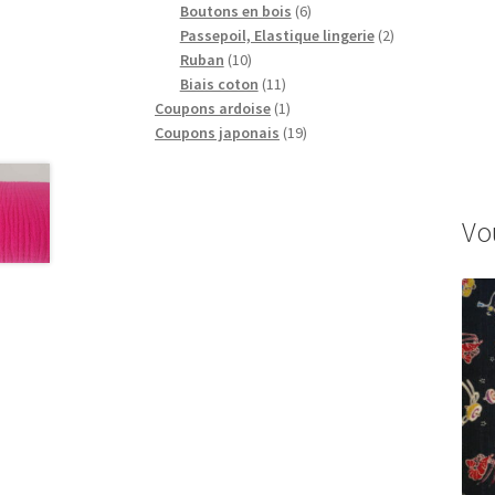
produits
6
Boutons en bois
6
produits
2
Passepoil, Elastique lingerie
2
10
produits
Ruban
10
produits
11
Biais coton
11
produits
1
Coupons ardoise
1
produit
19
Coupons japonais
19
produits
Vo