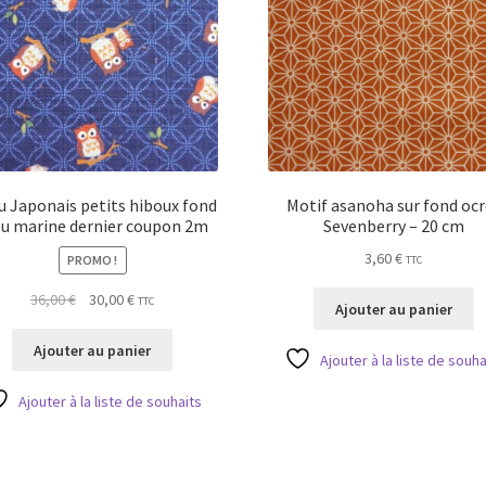
u Japonais petits hiboux fond
Motif asanoha sur fond ocr
eu marine dernier coupon 2m
Sevenberry – 20 cm
3,60
€
PROMO !
TTC
Le
Le
36,00
€
30,00
€
TTC
Ajouter au panier
prix
prix
initial
actuel
Ajouter au panier
Ajouter à la liste de souha
était :
est :
36,00 €.
30,00 €.
Ajouter à la liste de souhaits