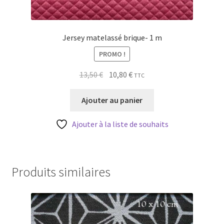
Jersey matelassé brique- 1 m
PROMO !
Le
Le
13,50
€
10,80
€
TTC
prix
prix
initial
actuel
Ajouter au panier
était :
est :
13,50 €.
10,80 €.
Ajouter à la liste de souhaits
Produits similaires