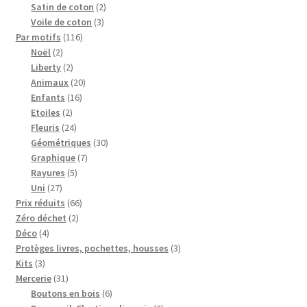
produits
2
Satin de coton
2
3
produits
Voile de coton
3
116
produits
Par motifs
116
2
produits
Noël
2
produits
2
Liberty
2
produits
20
Animaux
20
16
produits
Enfants
16
2
produits
Etoiles
2
produits
24
Fleuris
24
produits
30
Géométriques
30
7
produits
Graphique
7
5
produits
Rayures
5
27
produits
Uni
27
produits
66
Prix réduits
66
2
produits
Zéro déchet
2
4
produits
Déco
4
produits
3
Protèges livres, pochettes, housses
3
3
produits
Kits
3
produits
31
Mercerie
31
produits
6
Boutons en bois
6