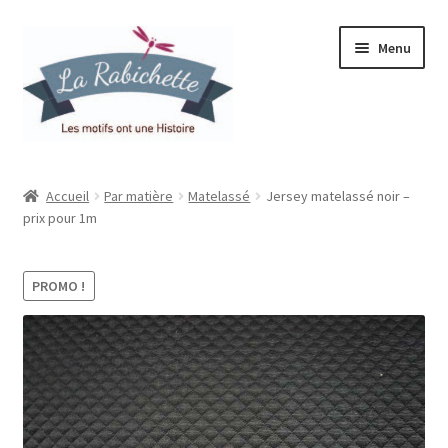
Aller
Aller
Menu
à
au
la
contenu
navigation
Accueil
Accueil
Par matière
Matelassé
Jersey matelassé noir –
prix pour 1m
Contact
Ma liste de souhaits
PROMO !
Mon espace
Mon compte
Panier