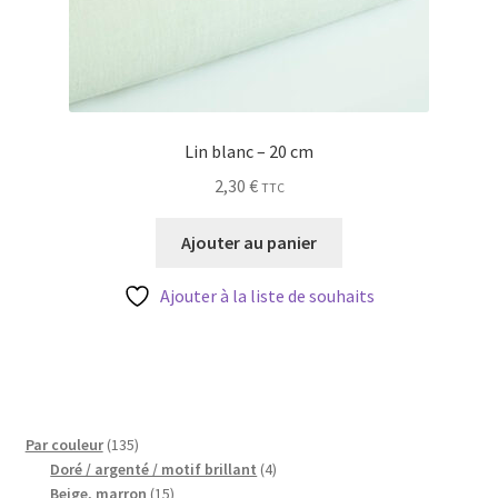
Lin blanc – 20 cm
2,30
€
TTC
Ajouter au panier
Ajouter à la liste de souhaits
135
Par couleur
135
produits
4
Doré / argenté / motif brillant
4
15
produits
Beige, marron
15