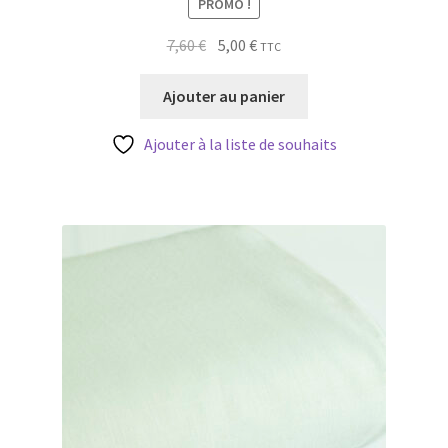
PROMO !
Le
Le
7,60
€
5,00
€
TTC
prix
prix
initial
actuel
Ajouter au panier
était :
est :
7,60 €.
5,00 €.
Ajouter à la liste de souhaits