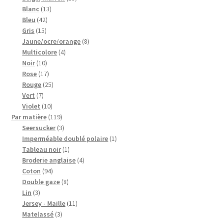
13
produits
Blanc
13
42
produits
Bleu
42
15
produits
Gris
15
produits
8
Jaune/ocre/orange
8
4
produits
Multicolore
4
10
produits
Noir
10
produits
17
Rose
17
produits
25
Rouge
25
7
produits
Vert
7
produits
10
Violet
10
produits
119
Par matière
119
produits
3
Seersucker
3
produits
1
Imperméable doublé polaire
1
1
produit
Tableau noir
1
produit
4
Broderie anglaise
4
94
produits
Coton
94
produits
8
Double gaze
8
3
produits
Lin
3
produits
11
Jersey - Maille
11
3
produits
Matelassé
3