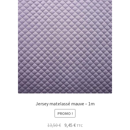
Jersey matelassé mauve – 1m
PROMO !
Le
Le
13,50
€
9,45
€
TTC