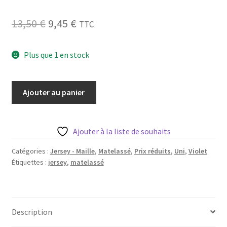
Blog
Le
Le
13,50
€
9,45
€
TTC
Qui suis je ?
prix
prix
Plus que 1 en stock
initial
actuel
CGV
était :
est :
quantité
Livraison
Ajouter au panier
13,50 €.
9,45 €.
de
Jersey
Mentions légales
matelassé
Ajouter à la liste de souhaits
mauve
-
Catégories :
Jersey - Maille
,
Matelassé
,
Prix réduits
,
Uni
,
Violet
Étiquettes :
jersey
,
matelassé
1m
Description