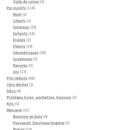
3
produits
Voile de coton
3
116
produits
Par motifs
116
2
produits
Noël
2
produits
2
Liberty
2
produits
20
Animaux
20
16
produits
Enfants
16
2
produits
Etoiles
2
produits
24
Fleuris
24
produits
30
Géométriques
30
7
produits
Graphique
7
5
produits
Rayures
5
27
produits
Uni
27
produits
66
Prix réduits
66
2
produits
Zéro déchet
2
4
produits
Déco
4
produits
3
Protèges livres, pochettes, housses
3
3
produits
Kits
3
produits
31
Mercerie
31
produits
6
Boutons en bois
6
produits
2
Passepoil, Elastique lingerie
2
10
produits
Ruban
10