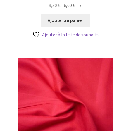
Le
Le
9,30
€
6,00
€
TTC
prix
prix
initial
actuel
Ajouter au panier
était :
est :
9,30 €.
6,00 €.
Ajouter à la liste de souhaits