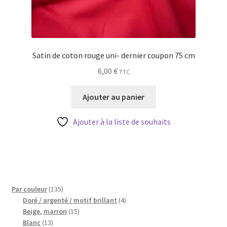
Satin de coton rouge uni- dernier coupon 75 cm
6,00
€
TTC
Ajouter au panier
Ajouter à la liste de souhaits
135
Par couleur
135
produits
4
Doré / argenté / motif brillant
4
15
produits
Beige, marron
15
13
produits
Blanc
13