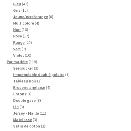
42
produits
Bleu
42
15
produits
Gris
15
produits
8
Jaune/ocre/orange
8
4
produits
Multicolore
4
10
produits
Noir
10
produits
17
Rose
17
produits
25
Rouge
25
7
produits
Vert
7
produits
10
Violet
10
produits
119
Par matière
119
produits
3
Seersucker
3
produits
1
Imperméable doublé polaire
1
1
produit
Tableau noir
1
produit
4
Broderie anglaise
4
94
produits
Coton
94
produits
8
Double gaze
8
3
produits
Lin
3
produits
11
Jersey - Maille
11
3
produits
Matelassé
3
produits
2
Satin de coton
2