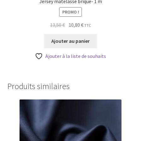
Jersey matelassé brique- 1 m
PROMO !
Le
Le
13,50
€
10,80
€
TTC
prix
prix
initial
actuel
Ajouter au panier
était :
est :
13,50 €.
10,80 €.
Ajouter à la liste de souhaits
Produits similaires