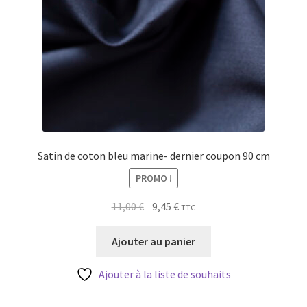
Satin de coton bleu marine- dernier coupon 90 cm
PROMO !
Le
Le
11,00
€
9,45
€
TTC
prix
prix
initial
actuel
Ajouter au panier
était :
est :
11,00 €.
9,45 €.
Ajouter à la liste de souhaits