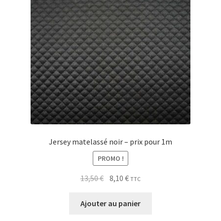
Jersey matelassé noir – prix pour 1m
PROMO !
Le
Le
13,50
€
8,10
€
TTC
prix
prix
initial
actuel
Ajouter au panier
était :
est :