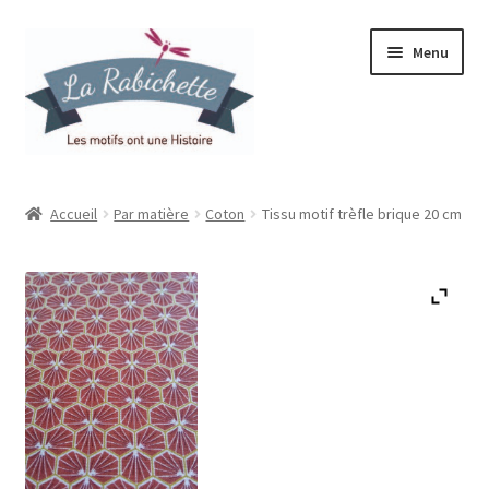
Aller
Aller
Menu
à
au
la
contenu
navigation
Accueil
Accueil
Par matière
Coton
Tissu motif trèfle brique 20 cm
Contact
Ma liste de souhaits
Mon espace
Mon compte
Panier