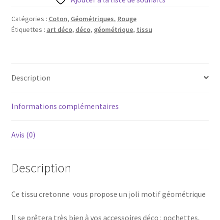
Blog
Catégories :
Coton
,
Géométriques
,
Rouge
Étiquettes :
art déco
,
déco
,
géométrique
,
tissu
Qui suis je ?
CGV
Description
Livraison
Informations complémentaires
Mentions légales
Avis (0)
Description
Ce tissu cretonne vous propose un joli motif géométrique
Il se prêtera très bien à vos accessoires déco : pochettes,