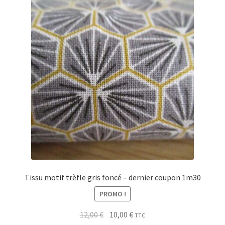
Tissu motif trèfle gris foncé – dernier coupon 1m30
PROMO !
Le
Le
12,00
€
10,00
€
TTC