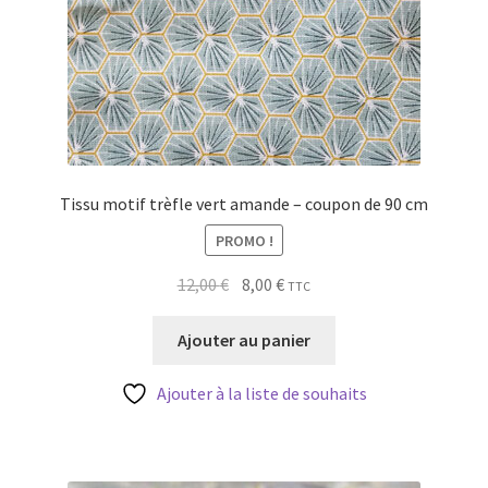
Tissu motif trèfle vert amande – coupon de 90 cm
PROMO !
Le
Le
12,00
€
8,00
€
TTC
prix
prix
initial
actuel
Ajouter au panier
était :
est :
12,00 €.
8,00 €.
Ajouter à la liste de souhaits