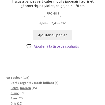
Tissus à bandes verticales motifs japonais fleuris et
géométriques ,violet, beige,noir – 20 cm
PROMO !
Le
Le
3,50
€
2,45
€
TTC
prix
prix
initial
actuel
Ajouter au panier
était :
est :
3,50 €.
2,45 €.
Ajouter à la liste de souhaits
135
Par couleur
135
produits
4
Doré / argenté / motif brillant
4
15
produits
Beige, marron
15
13
produits
Blanc
13
42
produits
Bleu
42
15
produits
Gris
15