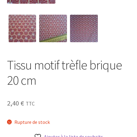
My Account
Wishlist
Paiement
Tissu motif trèfle brique
Panier
20 cm
Plan du site
Possibilité de retrait gratuit
2,40
€
TTC
Track your order
Rupture de stock
#6710 (pas de titre)
Ajouter à la liste de souhaits