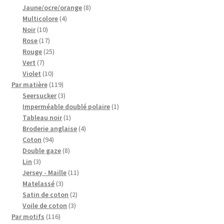
produits
8
Jaune/ocre/orange
8
4
produits
Multicolore
4
10
produits
Noir
10
produits
17
Rose
17
produits
25
Rouge
25
7
produits
Vert
7
produits
10
Violet
10
produits
119
Par matière
119
produits
3
Seersucker
3
produits
1
Imperméable doublé polaire
1
1
produit
Tableau noir
1
produit
4
Broderie anglaise
4
94
produits
Coton
94
produits
8
Double gaze
8
3
produits
Lin
3
produits
11
Jersey - Maille
11
3
produits
Matelassé
3
produits
2
Satin de coton
2
3
produits
Voile de coton
3
116
produits
Par motifs
116