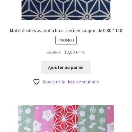
Motif étoiles asanoha bleu -dernier coupon de 0,80 * 110
PROMO !
Le
Le
15,00
€
12,00
€
TTC
prix
prix
initial
actuel
Ajouter au panier
était :
est :
15,00 €.
12,00 €.
Ajouter à la liste de souhaits