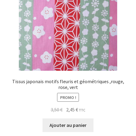
Tissus japonais motifs fleuris et géométriques ,rouge,
rose, vert
PROMO !
Le
Le
3,50
€
2,45
€
TTC
prix
prix
initial
actuel
Ajouter au panier
était :
est :