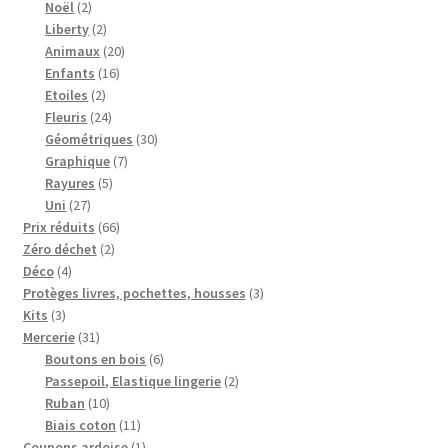
2
produits
Noël
2
produits
2
Liberty
2
produits
20
Animaux
20
16
produits
Enfants
16
2
produits
Etoiles
2
produits
24
Fleuris
24
produits
30
Géométriques
30
7
produits
Graphique
7
5
produits
Rayures
5
27
produits
Uni
27
produits
66
Prix réduits
66
2
produits
Zéro déchet
2
4
produits
Déco
4
produits
3
Protèges livres, pochettes, housses
3
3
produits
Kits
3
produits
31
Mercerie
31
produits
6
Boutons en bois
6
produits
2
Passepoil, Elastique lingerie
2
10
produits
Ruban
10
produits
11
Biais coton
11
produits
1
Coupons ardoise
1