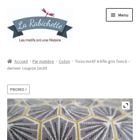
Aller
Aller
Menu
à
au
la
contenu
navigation
Accueil
Accueil
Par matière
Coton
Tissu motif trèfle gris foncé –
dernier coupon 1m30
Contact
Ma liste de souhaits
PROMO !
Mon espace
Mon compte
Panier