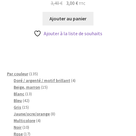
Le
Le
3,40
€
3,00
€
TTC
prix
prix
initial
actuel
Ajouter au panier
était :
est :
3,40 €.
3,00 €.
Ajouter à la liste de souhaits
135
Par couleur
135
produits
4
Doré / argenté / motif brillant
4
15
produits
Beige, marron
15
13
produits
Blanc
13
42
produits
Bleu
42
15
produits
Gris
15
produits
8
Jaune/ocre/orange
8
4
produits
Multicolore
4
10
produits
Noir
10
produits
17
Rose
17