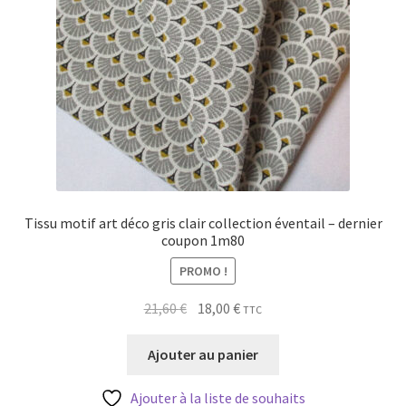
Tissu motif art déco gris clair collection éventail – dernier
coupon 1m80
PROMO !
Le
Le
21,60
€
18,00
€
TTC
prix
prix
initial
actuel
Ajouter au panier
était :
est :
21,60 €.
18,00 €.
Ajouter à la liste de souhaits