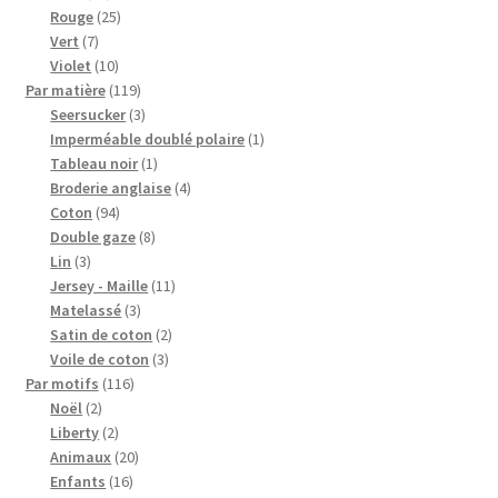
produits
25
Rouge
25
7
produits
Vert
7
produits
10
Violet
10
produits
119
Par matière
119
produits
3
Seersucker
3
produits
1
Imperméable doublé polaire
1
1
produit
Tableau noir
1
produit
4
Broderie anglaise
4
94
produits
Coton
94
produits
8
Double gaze
8
3
produits
Lin
3
produits
11
Jersey - Maille
11
3
produits
Matelassé
3
produits
2
Satin de coton
2
3
produits
Voile de coton
3
116
produits
Par motifs
116
2
produits
Noël
2
produits
2
Liberty
2
produits
20
Animaux
20
16
produits
Enfants
16