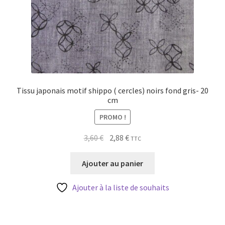
Tissu japonais motif shippo ( cercles) noirs fond gris- 20
cm
PROMO !
Le
Le
3,60
€
2,88
€
TTC
prix
prix
initial
actuel
Ajouter au panier
était :
est :
3,60 €.
2,88 €.
Ajouter à la liste de souhaits