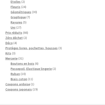
2
produits
Etoiles
2
produits
24
Fleuris
24
produits
30
Géométriques
30
7
produits
Graphique
7
5
produits
Rayures
5
27
produits
Uni
27
produits
66
Prix réduits
66
2
produits
Zéro déchet
2
4
produits
Déco
4
produits
3
Protèges livres, pochettes, housses
3
3
produits
Kits
3
produits
31
Mercerie
31
produits
6
Boutons en bois
6
produits
2
Passepoil, Elastique lingerie
2
10
produits
Ruban
10
produits
11
Biais coton
11
produits
1
Coupons ardoise
1
produit
19
Coupons japonais
19
produits