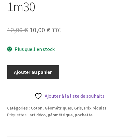
1m30
Blog
Qui suis je ?
Le
Le
12,00
€
10,00
€
TTC
CGV
prix
prix
Plus que 1 en stock
initial
actuel
Livraison
était :
est :
quantité
Mentions légales
Ajouter au panier
12,00 €.
10,00 €.
de
Tissu
motif
Ajouter à la liste de souhaits
trèfle
gris
Catégories :
Coton
,
Géométriques
,
Gris
,
Prix réduits
Étiquettes :
art déco
,
géométrique
,
pochette
foncé
-
dernier
coupon