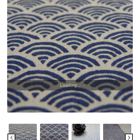
My Account
Wishlist
Paiement
Panier
Plan du site
Loading...
Possibilité de retrait gratuit
Track your order
#6710 (pas de titre)