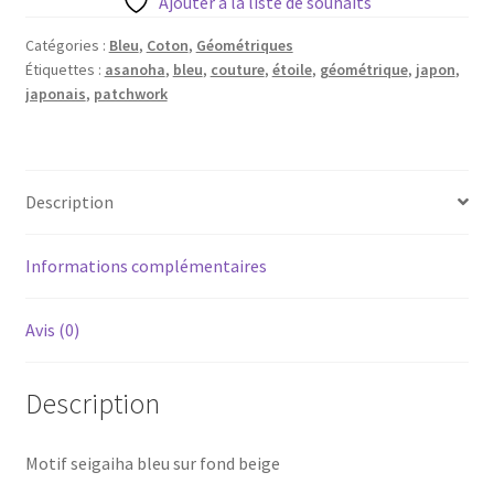
Ajouter à la liste de souhaits
bleu
sur
Catégories :
Bleu
,
Coton
,
Géométriques
Étiquettes :
asanoha
,
bleu
,
couture
,
étoile
,
géométrique
,
japon
,
fond
japonais
,
patchwork
beige
-20
cm
Description
Informations complémentaires
Avis (0)
Description
Motif seigaiha bleu sur fond beige