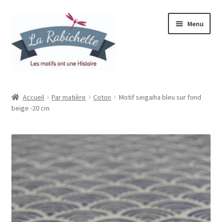
Aller
Aller
Menu
à
au
la
contenu
navigation
Accueil
Accueil
Par matière
Coton
Motif seigaiha bleu sur fond
beige -20 cm
Contact
Ma liste de souhaits
Mon espace
Mon compte
Panier