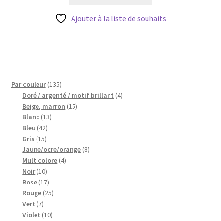
était :
est :
4,20 €.
3,78 €.
Ajouter à la liste de souhaits
135
Par couleur
135
produits
4
Doré / argenté / motif brillant
4
15
produits
Beige, marron
15
13
produits
Blanc
13
42
produits
Bleu
42
15
produits
Gris
15
produits
8
Jaune/ocre/orange
8
4
produits
Multicolore
4
10
produits
Noir
10
produits
17
Rose
17
produits
25
Rouge
25
7
produits
Vert
7
produits
10
Violet
10