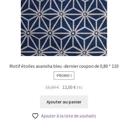
Motif étoiles asanoha bleu -dernier coupon de 0,80 * 110
PROMO !
Le
Le
15,00
€
12,00
€
TTC
prix
prix
initial
actuel
Ajouter au panier
était :
est :
15,00 €.
12,00 €.
Ajouter à la liste de souhaits