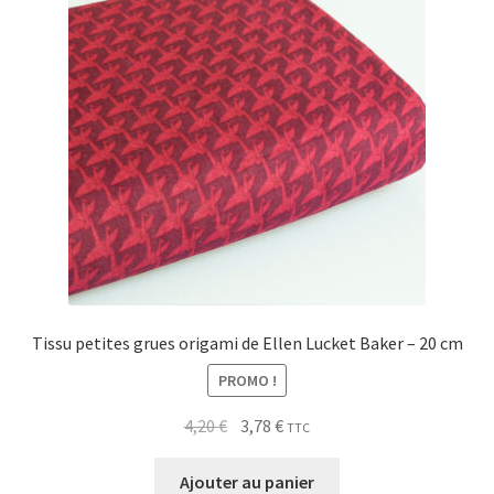
Tissu petites grues origami de Ellen Lucket Baker – 20 cm
PROMO !
Le
Le
4,20
€
3,78
€
TTC
prix
prix
initial
actuel
Ajouter au panier