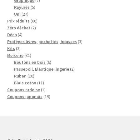
Graphique
7
5
produits
Rayures
5
27
produits
Uni
27
produits
66
Prix réduits
66
2
produits
Zéro déchet
2
4
produits
Déco
4
produits
3
Protèges livres, pochettes, housses
3
3
produits
Kits
3
produits
31
Mercerie
31
produits
6
Boutons en bois
6
produits
2
Passepoil, Elastique lingerie
2
10
produits
Ruban
10
produits
11
Biais coton
11
produits
1
Coupons ardoise
1
produit
19
Coupons japonais
19
produits