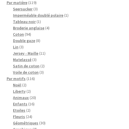
produits
119
Par matière
119
produits
3
Seersucker
3
produits
1
Imperméable doublé polaire
1
1
produit
Tableau noir
1
produit
4
Broderie anglaise
4
94
produits
Coton
94
produits
8
Double gaze
8
3
produits
Lin
3
produits
11
Jersey - Maille
11
3
produits
Matelassé
3
produits
2
Satin de coton
2
3
produits
Voile de coton
3
116
produits
Par motifs
116
2
produits
Noël
2
produits
2
Liberty
2
produits
20
Animaux
20
16
produits
Enfants
16
2
produits
Etoiles
2
produits
24
Fleuris
24
produits
30
Géométriques
30
7
produits