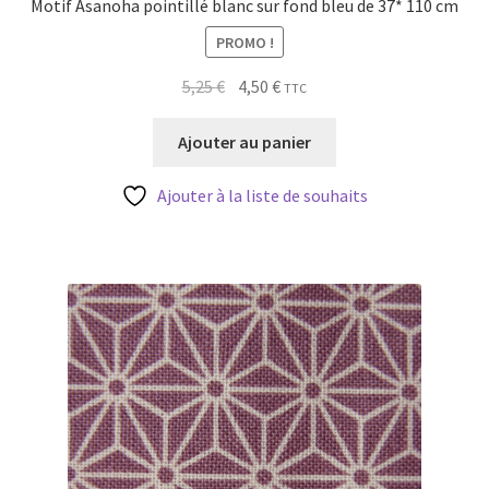
Motif Asanoha pointillé blanc sur fond bleu de 37* 110 cm
PROMO !
Le
Le
5,25
€
4,50
€
TTC
prix
prix
initial
actuel
Ajouter au panier
était :
est :
5,25 €.
4,50 €.
Ajouter à la liste de souhaits