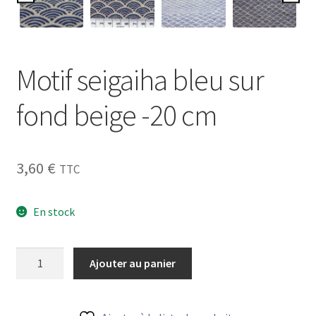
Blog
Qui suis je ?
Motif seigaiha bleu sur
CGV
fond beige -20 cm
Livraison
Mentions légales
3,60
€
TTC
En stock
quantité
Ajouter au panier
de
Motif
seigaiha