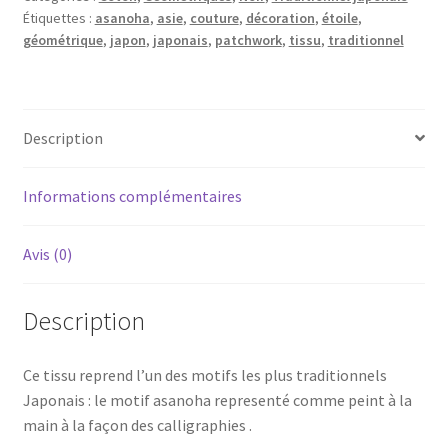
Étiquettes :
asanoha
,
asie
,
couture
,
décoration
,
étoile
,
peint
géométrique
,
japon
,
japonais
,
patchwork
,
tissu
,
traditionnel
noir-
20
cm
Description
Informations complémentaires
Avis (0)
Description
Ce tissu reprend l’un des motifs les plus traditionnels
Japonais : le motif asanoha representé comme peint à la
main à la façon des calligraphies .