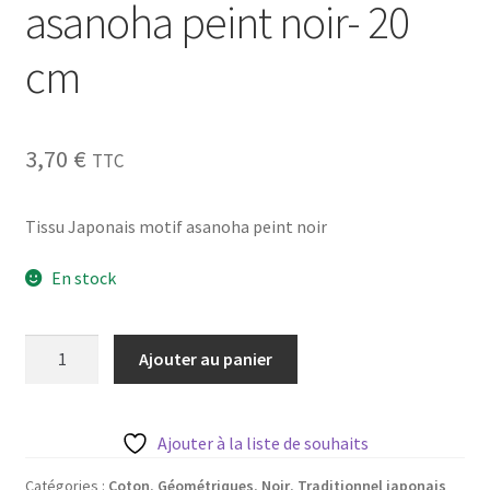
asanoha peint noir- 20
Blog
cm
Qui suis je ?
CGV
3,70
€
TTC
Livraison
Tissu Japonais motif asanoha peint noir
Mentions légales
En stock
quantité
Ajouter au panier
de
Tissu
Japonais
Ajouter à la liste de souhaits
motif
asanoha
Catégories :
Coton
,
Géométriques
,
Noir
,
Traditionnel japonais