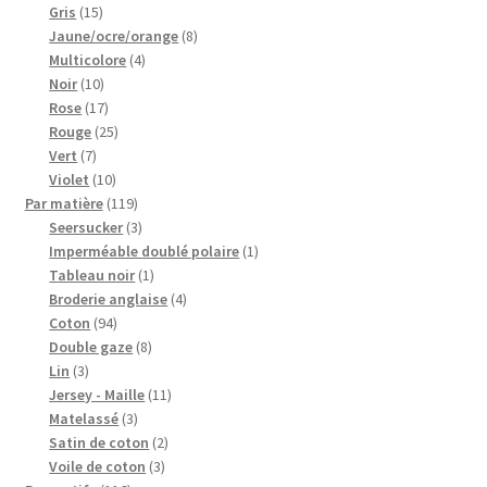
15
produits
Gris
15
produits
8
Jaune/ocre/orange
8
4
produits
Multicolore
4
10
produits
Noir
10
produits
17
Rose
17
produits
25
Rouge
25
7
produits
Vert
7
produits
10
Violet
10
produits
119
Par matière
119
produits
3
Seersucker
3
produits
1
Imperméable doublé polaire
1
1
produit
Tableau noir
1
produit
4
Broderie anglaise
4
94
produits
Coton
94
produits
8
Double gaze
8
3
produits
Lin
3
produits
11
Jersey - Maille
11
3
produits
Matelassé
3
produits
2
Satin de coton
2
3
produits
Voile de coton
3