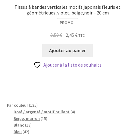
Tissus à bandes verticales motifs japonais fleuris et
géométriques ,violet, beige,noir – 20 cm
PROMO !
Le
Le
3,50
€
2,45
€
TTC
prix
prix
initial
actuel
Ajouter au panier
était :
est :
3,50 €.
2,45 €.
Ajouter à la liste de souhaits
135
Par couleur
135
produits
4
Doré / argenté / motif brillant
4
15
produits
Beige, marron
15
13
produits
Blanc
13
42
produits
Bleu
42