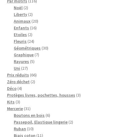
116
produits
Par motifs
116
2
produits
Noël
2
produits
2
Liberty
2
produits
20
Animaux
20
16
produits
Enfants
16
2
produits
Etoiles
2
produits
24
Fleuris
24
produits
30
Géométriques
30
7
produits
Graphique
7
5
produits
Rayures
5
27
produits
Uni
27
produits
66
Prix réduits
66
2
produits
Zéro déchet
2
4
produits
Déco
4
produits
3
Protèges livres, pochettes, housses
3
3
produits
Kits
3
produits
31
Mercerie
31
produits
6
Boutons en bois
6
produits
2
Passepoil, Elastique lingerie
2
10
produits
Ruban
10
produits
11
Biais coton
11