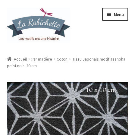
Aller
Aller
Menu
à
au
la
contenu
navigation
Accueil
Accueil
Par matière
Coton
Tissu Japonais motif asanoha
peint noir- 20 cm
Contact
Ma liste de souhaits
Mon espace
Mon compte
Panier