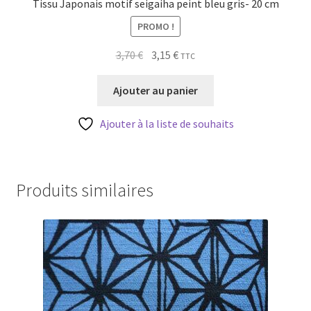
Tissu Japonais motif seigaiha peint bleu gris- 20 cm
PROMO !
Le
Le
3,70
€
3,15
€
TTC
prix
prix
initial
actuel
Ajouter au panier
était :
est :
3,70 €.
3,15 €.
Ajouter à la liste de souhaits
Produits similaires