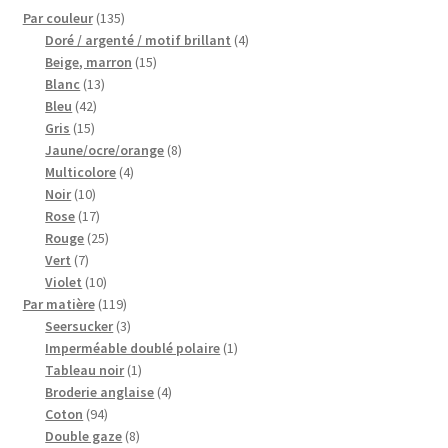
135
Par couleur
135
produits
4
Doré / argenté / motif brillant
4
15
produits
Beige, marron
15
13
produits
Blanc
13
42
produits
Bleu
42
15
produits
Gris
15
produits
8
Jaune/ocre/orange
8
4
produits
Multicolore
4
10
produits
Noir
10
produits
17
Rose
17
produits
25
Rouge
25
7
produits
Vert
7
produits
10
Violet
10
produits
119
Par matière
119
produits
3
Seersucker
3
produits
1
Imperméable doublé polaire
1
1
produit
Tableau noir
1
produit
4
Broderie anglaise
4
94
produits
Coton
94
produits
8
Double gaze
8