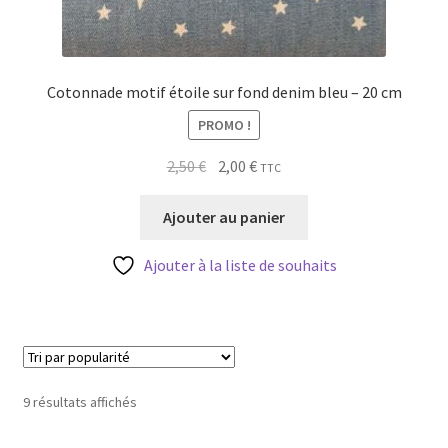
Cotonnade motif étoile sur fond denim bleu – 20 cm
PROMO !
Le
Le
2,50
€
2,00
€
TTC
prix
prix
initial
actuel
Ajouter au panier
était :
est :
2,50 €.
2,00 €.
Ajouter à la liste de souhaits
Trié
9 résultats affichés
par
popularité