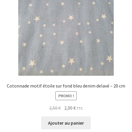
Cotonnade motif étoile sur fond bleu denim delavé – 20 cm
PROMO !
Le
Le
2,50
€
2,00
€
TTC
prix
prix
initial
actuel
Ajouter au panier
était :
est :