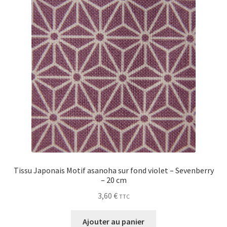
My Account
Wishlist
Paiement
Panier
Plan du site
Possibilité de retrait gratuit
Tissu Japonais Motif asanoha sur fond violet – Sevenberry
– 20 cm
Track your order
3,60
€
TTC
#6710 (pas de titre)
Ajouter au panier