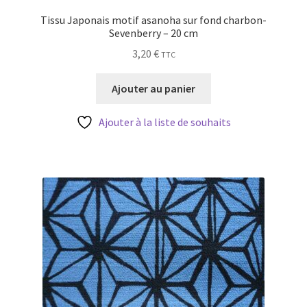
Tissu Japonais motif asanoha sur fond charbon-
Sevenberry – 20 cm
3,20
€
TTC
Ajouter au panier
Ajouter à la liste de souhaits