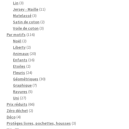
3
produits
Lin
3
produits
11
Jersey - Maille
11
3
produits
Matelassé
3
produits
2
Satin de coton
2
3
produits
Voile de coton
3
116
produits
Par motifs
116
2
produits
Noël
2
produits
2
Liberty
2
produits
20
Animaux
20
16
produits
Enfants
16
2
produits
Etoiles
2
produits
24
Fleuris
24
produits
30
Géométriques
30
7
produits
Graphique
7
5
produits
Rayures
5
27
produits
Uni
27
produits
66
Prix réduits
66
2
produits
Zéro déchet
2
4
produits
Déco
4
produits
3
Protèges livres, pochettes, housses
3