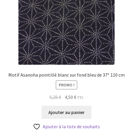
Motif Asanoha pointillé blanc sur fond bleu de 37* 110 cm
PROMO !
Le
Le
5,25
€
4,50
€
TTC
prix
prix
initial
actuel
Ajouter au panier
était :
est :
5,25 €.
4,50 €.
Ajouter à la liste de souhaits