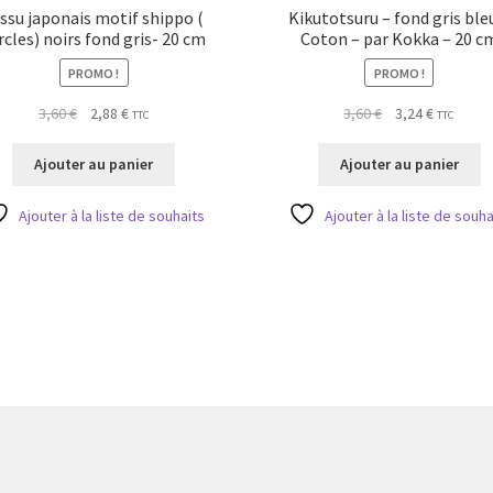
ssu japonais motif shippo (
Kikutotsuru – fond gris ble
rcles) noirs fond gris- 20 cm
Coton – par Kokka – 20 c
PROMO !
PROMO !
Le
Le
Le
Le
3,60
€
2,88
€
3,60
€
3,24
€
TTC
TTC
prix
prix
prix
prix
initial
actuel
initial
actuel
Ajouter au panier
Ajouter au panier
était :
est :
était :
est :
3,60 €.
2,88 €.
3,60 €.
3,24 €.
Ajouter à la liste de souhaits
Ajouter à la liste de souha