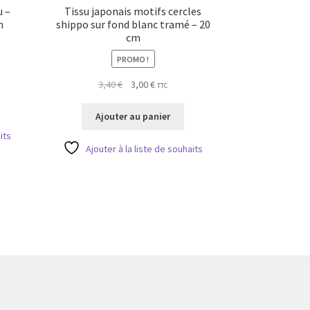
u –
Tissu japonais motifs cercles
m
shippo sur fond blanc tramé – 20
cm
PROMO !
Le
Le
3,40
€
3,00
€
TTC
prix
prix
initial
actuel
Ajouter au panier
était :
est :
its
3,40 €.
3,00 €.
Ajouter à la liste de souhaits