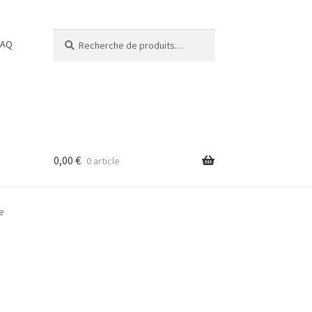
Recherche
Recherche
FAQ
pour :
0,00
€
0 article
e