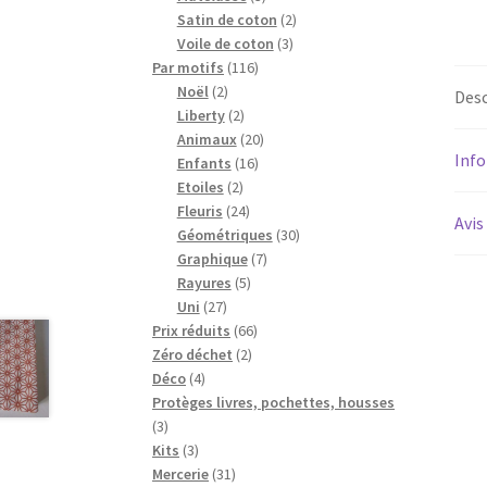
produits
2
Satin de coton
2
3
produits
Voile de coton
3
116
produits
Par motifs
116
2
produits
Noël
2
Desc
produits
2
Liberty
2
produits
20
Animaux
20
Inf
16
produits
Enfants
16
2
produits
Etoiles
2
produits
24
Fleuris
24
Avis
produits
30
Géométriques
30
7
produits
Graphique
7
5
produits
Rayures
5
27
produits
Uni
27
produits
66
Prix réduits
66
2
produits
Zéro déchet
2
4
produits
Déco
4
produits
Protèges livres, pochettes, housses
3
3
produits
3
Kits
3
produits
31
Mercerie
31