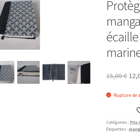
Protèg
manga 
écaille
marin
Le
15,00
€
12,
prix
Rupture de 
init
étai
15,0
Catégories :
Prix 
Étiquettes :
mang