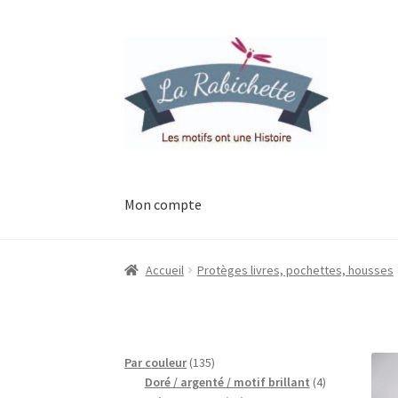
Aller
Aller
à
au
la
contenu
navigation
Mon compte
Accueil
Contact
Ma liste de souhaits
Mon esp
Accueil
Protèges livres, pochettes, housses
Possibilité de retrait gratuit
Track your orde
135
Par couleur
135
produits
4
Doré / argenté / motif brillant
4