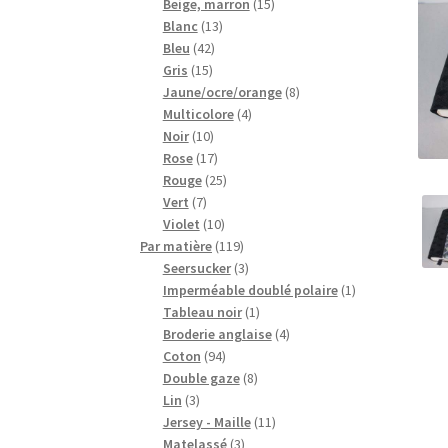
15
produits
Beige, marron
15
13
produits
Blanc
13
42
produits
Bleu
42
15
produits
Gris
15
produits
8
Jaune/ocre/orange
8
4
produits
Multicolore
4
10
produits
Noir
10
produits
17
Rose
17
produits
25
Rouge
25
7
produits
Vert
7
produits
10
Violet
10
produits
119
Par matière
119
produits
3
Seersucker
3
produits
1
Imperméable doublé polaire
1
1
produit
Tableau noir
1
produit
4
Broderie anglaise
4
94
produits
Coton
94
produits
8
Double gaze
8
3
produits
Lin
3
produits
11
Jersey - Maille
11
3
produits
Matelassé
3