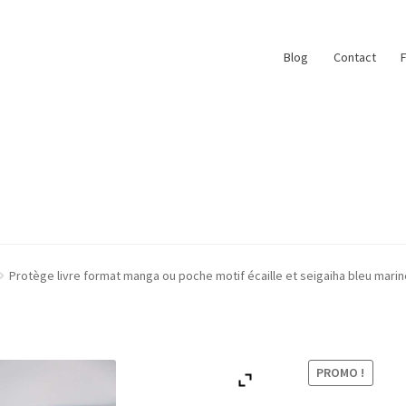
Blog
Contact
ace
My Account
Paiement
Panier
Plan du site
Protège livre format manga ou poche motif écaille et seigaiha bleu marin
r
#6710 (pas de titre)
Blog
Qui suis je ?
PROMO !