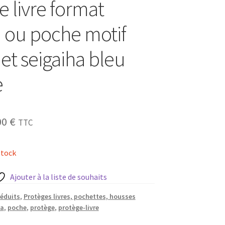
e livre format
ou poche motif
 et seigaiha bleu
e
Le
00
€
TTC
prix
stock
ial
actuel
t :
est :
Ajouter à la liste de souhaits
0 €.
12,00 €.
réduits
,
Protèges livres, pochettes, housses
a
,
poche
,
protège
,
protège-livre