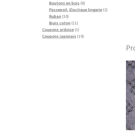
produits
6
Boutons en bois
6
produits
2
Passepoil, Elastique lingerie
2
10
produits
Ruban
10
produits
11
Biais coton
11
produits
1
Coupons ardoise
1
produit
19
Coupons japonais
19
produits
Pr