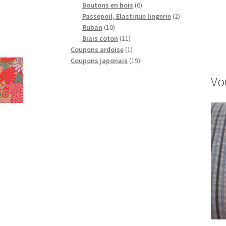
produits
6
Boutons en bois
6
produits
2
Passepoil, Elastique lingerie
2
10
produits
Ruban
10
produits
11
Biais coton
11
produits
1
Coupons ardoise
1
produit
19
Coupons japonais
19
produits
Vo