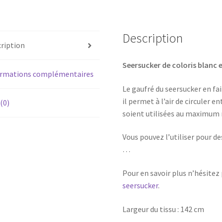
:
lilas-
20
Description
ription
cm
Seersucker de coloris blanc e
ormations complémentaires
Le gaufré du seersucker en fai
il permet à l’air de circuler e
 (0)
soient utilisées au maximum 
Vous pouvez l’utiliser pour d
…
Pour en savoir plus n’hésitez
seersucker
.
Largeur du tissu : 142 cm