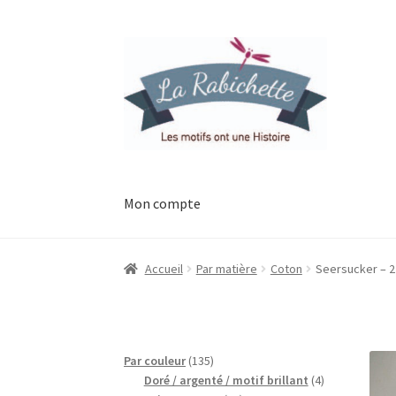
Aller
Aller
à
au
la
contenu
navigation
Mon compte
Accueil
Contact
Ma liste de souhaits
Mon esp
Accueil
Par matière
Coton
Seersucker – 2 c
Possibilité de retrait gratuit
Track your orde
135
Par couleur
135
produits
4
Doré / argenté / motif brillant
4