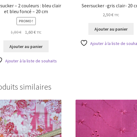
sucker – 2 couleurs : bleu clair
Seersucker -gris clair- 20 
et bleu foncé – 20 cm
2,50
€
TTC
PROMO !
Ajouter au panier
Le
Le
1,80
€
1,60
€
TTC
prix
prix
Ajouter à la liste de souha
initial
actuel
Ajouter au panier
était :
est :
1,80 €.
1,60 €.
Ajouter à la liste de souhaits
oduits similaires