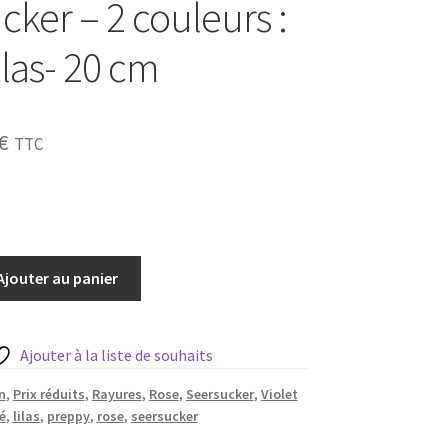
cker – 2 couleurs :
lilas- 20 cm
Le
€
TTC
prix
al
actuel
:
est :
Ajouter au panier
€.
1,60 €.
Ajouter à la liste de souhaits
n
,
Prix réduits
,
Rayures
,
Rose
,
Seersucker
,
Violet
é
,
lilas
,
preppy
,
rose
,
seersucker