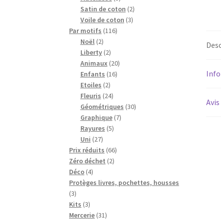
produits
2
Satin de coton
2
3
produits
Voile de coton
3
116
produits
Par motifs
116
2
produits
Noël
2
Desc
produits
2
Liberty
2
produits
20
Animaux
20
Inf
16
produits
Enfants
16
2
produits
Etoiles
2
produits
24
Fleuris
24
Avis
produits
30
Géométriques
30
7
produits
Graphique
7
5
produits
Rayures
5
27
produits
Uni
27
produits
66
Prix réduits
66
2
produits
Zéro déchet
2
4
produits
Déco
4
produits
Protèges livres, pochettes, housses
3
3
produits
3
Kits
3
produits
31
Mercerie
31