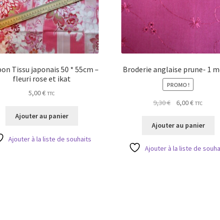
on Tissu japonais 50 * 55cm –
Broderie anglaise prune- 1 m
fleuri rose et ikat
PROMO !
5,00
€
TTC
Le
Le
9,30
€
6,00
€
TTC
prix
prix
Ajouter au panier
initial
actuel
Ajouter au panier
était :
est :
Ajouter à la liste de souhaits
9,30 €.
6,00 €.
Ajouter à la liste de souha