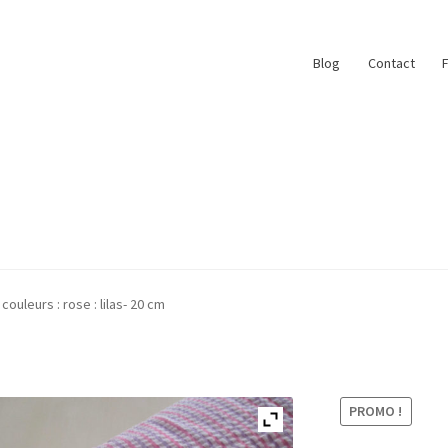
Blog
Contact
ace
My Account
Paiement
Panier
Plan du site
ouleurs : rose : lilas- 20 cm
r
#6710 (pas de titre)
Blog
Qui suis je ?
PROMO !