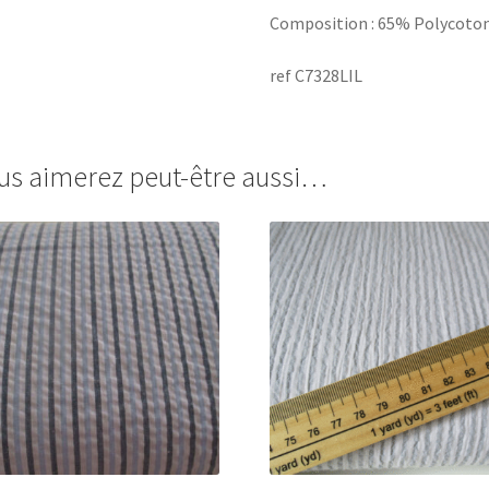
Composition : 65% Polycot
ref C7328LIL
us aimerez peut-être aussi…