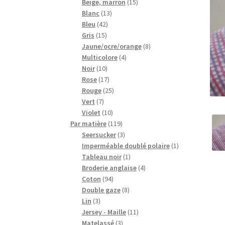
15
produits
Beige, marron
15
13
produits
Blanc
13
42
produits
Bleu
42
15
produits
Gris
15
produits
8
Jaune/ocre/orange
8
4
produits
Multicolore
4
10
produits
Noir
10
produits
17
Rose
17
produits
25
Rouge
25
7
produits
Vert
7
produits
10
Violet
10
produits
119
Par matière
119
produits
3
Seersucker
3
produits
1
Imperméable doublé polaire
1
1
produit
Tableau noir
1
produit
4
Broderie anglaise
4
94
produits
Coton
94
produits
8
Double gaze
8
3
produits
Lin
3
produits
11
Jersey - Maille
11
3
produits
Matelassé
3