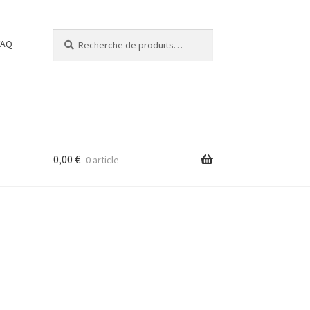
Recherche
Recherche
FAQ
pour :
0,00
€
0 article