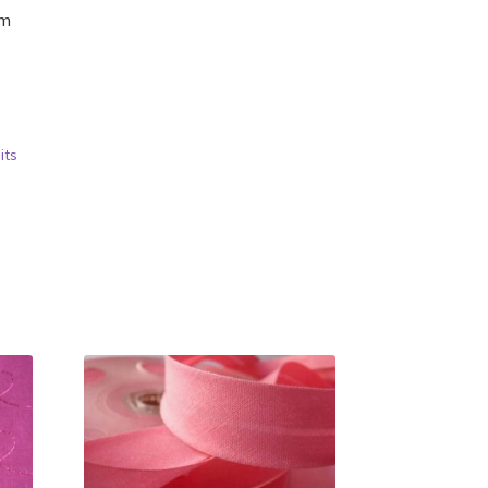
cm
its