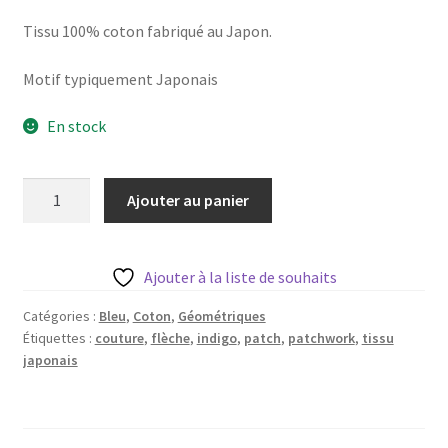
Blog
Tissu 100% coton fabriqué au Japon.
Qui suis je ?
Motif typiquement Japonais
CGV
En stock
Livraison
quantité
Ajouter au panier
de
Mentions légales
Tissu
Japonais
Ajouter à la liste de souhaits
Indigo
motif
Catégories :
Bleu
,
Coton
,
Géométriques
Étiquettes :
couture
,
flèche
,
indigo
,
patch
,
patchwork
,
tissu
croix
japonais
-
20
cm