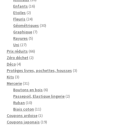
16
produits
Enfants
16
2
produits
Etoiles
2
produits
24
Fleuris
24
produits
30
Géométriques
30
7
produits
Graphique
7
5
produits
Rayures
5
27
produits
Uni
27
produits
66
Prix réduits
66
2
produits
Zéro déchet
2
4
produits
Déco
4
produits
3
Protèges livres, pochettes, housses
3
3
produits
Kits
3
produits
31
Mercerie
31
produits
6
Boutons en bois
6
produits
2
Passepoil, Elastique lingerie
2
10
produits
Ruban
10
produits
11
Biais coton
11
produits
1
Coupons ardoise
1
produit
19
Coupons japonais
19
produits