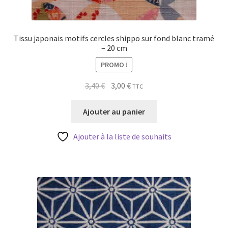
Tissu japonais motifs cercles shippo sur fond blanc tramé
– 20 cm
PROMO !
Le
Le
3,40
€
3,00
€
TTC
prix
prix
initial
actuel
Ajouter au panier
était :
est :
3,40 €.
3,00 €.
Ajouter à la liste de souhaits