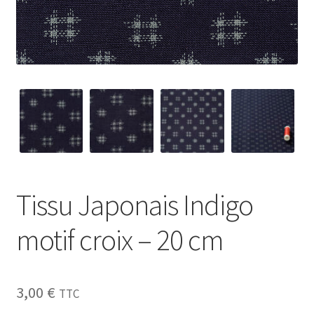
My Account
Wishlist
Paiement
Panier
Plan du site
Tissu Japonais Indigo
Possibilité de retrait gratuit
motif croix – 20 cm
Track your order
#6710 (pas de titre)
3,00
€
TTC