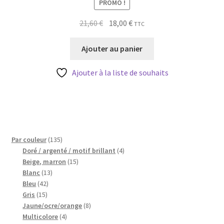
PROMO !
Le
Le
21,60
€
18,00
€
TTC
prix
prix
initial
actuel
Ajouter au panier
était :
est :
21,60 €.
18,00 €.
Ajouter à la liste de souhaits
135
Par couleur
135
produits
4
Doré / argenté / motif brillant
4
15
produits
Beige, marron
15
13
produits
Blanc
13
42
produits
Bleu
42
15
produits
Gris
15
produits
8
Jaune/ocre/orange
8
4
produits
Multicolore
4