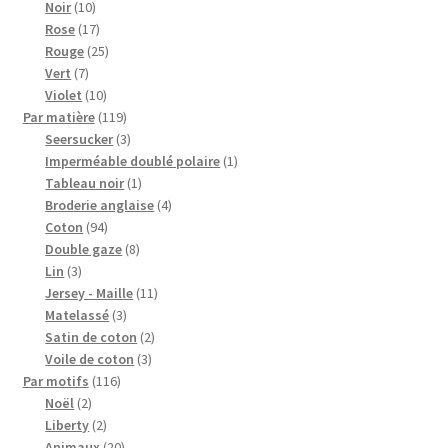
10
produits
Noir
10
produits
17
Rose
17
produits
25
Rouge
25
7
produits
Vert
7
produits
10
Violet
10
produits
119
Par matière
119
produits
3
Seersucker
3
produits
1
Imperméable doublé polaire
1
1
produit
Tableau noir
1
produit
4
Broderie anglaise
4
94
produits
Coton
94
produits
8
Double gaze
8
3
produits
Lin
3
produits
11
Jersey - Maille
11
3
produits
Matelassé
3
produits
2
Satin de coton
2
3
produits
Voile de coton
3
116
produits
Par motifs
116
2
produits
Noël
2
produits
2
Liberty
2
produits
20
Animaux
20