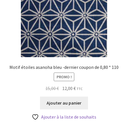
Motif étoiles asanoha bleu -dernier coupon de 0,80 * 110
PROMO !
Le
Le
15,00
€
12,00
€
TTC
prix
prix
initial
actuel
Ajouter au panier
était :
est :
15,00 €.
12,00 €.
Ajouter à la liste de souhaits