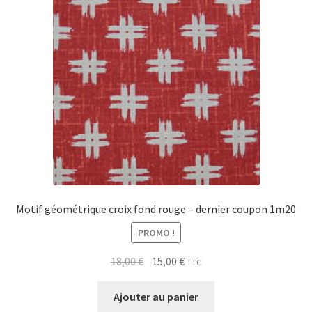
Motif géométrique croix fond rouge – dernier coupon 1m20
PROMO !
Le
Le
18,00
€
15,00
€
TTC
prix
prix
initial
actuel
Ajouter au panier