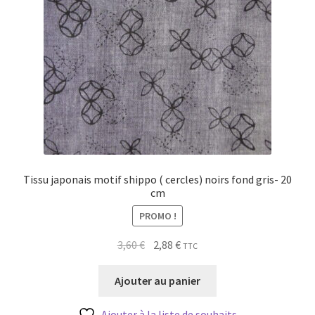
Tissu japonais motif shippo ( cercles) noirs fond gris- 20
cm
PROMO !
Le
Le
3,60
€
2,88
€
TTC
prix
prix
initial
actuel
Ajouter au panier
était :
est :
3,60 €.
2,88 €.
Ajouter à la liste de souhaits