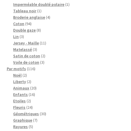
produits
1
Imperméable doublé polaire
1
1
produit
Tableau noir
1
produit
4
Broderie anglaise
4
94
produits
Coton
94
produits
8
Double gaze
8
3
produits
Lin
3
produits
11
Jersey - Maille
11
3
produits
Matelassé
3
produits
2
Satin de coton
2
3
produits
Voile de coton
3
116
produits
Par motifs
116
2
produits
Noël
2
produits
2
Liberty
2
produits
20
Animaux
20
16
produits
Enfants
16
2
produits
Etoiles
2
produits
24
Fleuris
24
produits
30
Géométriques
30
7
produits
Graphique
7
5
produits
Rayures
5