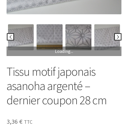
My Account
Wishlist
Paiement
Loading...
Panier
Tissu motif japonais
Plan du site
asanoha argenté –
Possibilité de retrait gratuit
dernier coupon 28 cm
Track your order
#6710 (pas de titre)
3,36
€
TTC