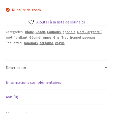
Blog
Rupture de stock
Qui suis je ?
Ajouter à la liste de souhaits
CGV
Catégories :
Blanc
,
Coton
,
Coupons japonais
,
Doré / argenté /
motif brillant
,
Géométriques
,
Gris
,
Traditionnel japonais
Étiquettes :
japonais
,
seigaiha
,
vague
Livraison
Mentions légales
Description
Informations complémentaires
Avis (0)