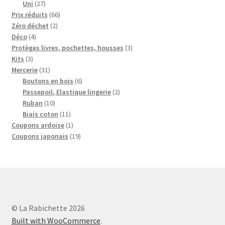
27
produits
Uni
27
produits
66
Prix réduits
66
2
produits
Zéro déchet
2
4
produits
Déco
4
produits
3
Protèges livres, pochettes, housses
3
3
produits
Kits
3
produits
31
Mercerie
31
produits
6
Boutons en bois
6
produits
2
Passepoil, Elastique lingerie
2
10
produits
Ruban
10
produits
11
Biais coton
11
produits
1
Coupons ardoise
1
produit
19
Coupons japonais
19
produits
© La Rabichette 2026
Built with WooCommerce
.