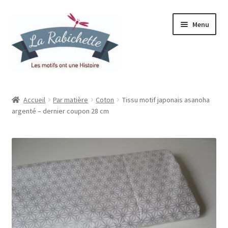
Aller
Aller
Menu
à
au
la
contenu
navigation
Accueil
Accueil
Par matière
Coton
Tissu motif japonais asanoha
argenté – dernier coupon 28 cm
Contact
Ma liste de souhaits
Mon espace
Mon compte
Panier