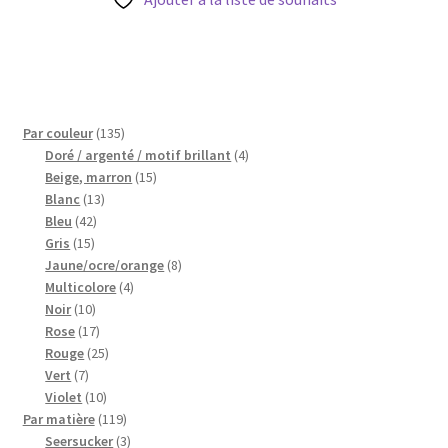
135
Par couleur
135
produits
4
Doré / argenté / motif brillant
4
15
produits
Beige, marron
15
13
produits
Blanc
13
42
produits
Bleu
42
15
produits
Gris
15
produits
8
Jaune/ocre/orange
8
4
produits
Multicolore
4
10
produits
Noir
10
produits
17
Rose
17
produits
25
Rouge
25
7
produits
Vert
7
produits
10
Violet
10
produits
119
Par matière
119
produits
3
Seersucker
3