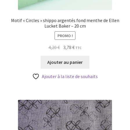
Motif « Circles » shippo argentés fond menthe de Ellen
Lucket Baker – 20 cm
PROMO !
Le
Le
4,20
€
3,78
€
TTC
prix
prix
initial
actuel
Ajouter au panier
était :
est :
4,20 €.
3,78 €.
Ajouter à la liste de souhaits