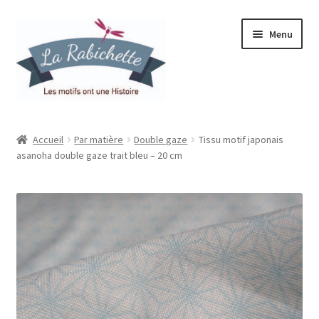
Aller
Aller
Menu
à
au
la
contenu
navigation
Accueil
Accueil
Par matière
Double gaze
Tissu motif japonais
asanoha double gaze trait bleu – 20 cm
Contact
Ma liste de souhaits
Mon espace
Mon compte
Panier