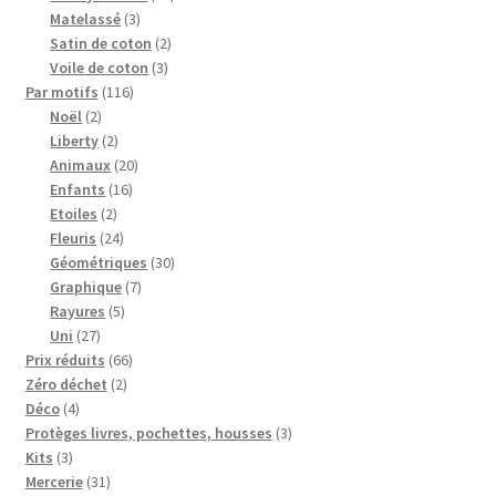
3
produits
Matelassé
3
produits
2
Satin de coton
2
3
produits
Voile de coton
3
116
produits
Par motifs
116
2
produits
Noël
2
produits
2
Liberty
2
produits
20
Animaux
20
16
produits
Enfants
16
2
produits
Etoiles
2
produits
24
Fleuris
24
produits
30
Géométriques
30
7
produits
Graphique
7
5
produits
Rayures
5
27
produits
Uni
27
produits
66
Prix réduits
66
2
produits
Zéro déchet
2
4
produits
Déco
4
produits
3
Protèges livres, pochettes, housses
3
3
produits
Kits
3
produits
31
Mercerie
31