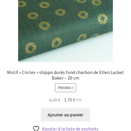
Motif « Circles » shippo dorés fond charbon de Ellen Lucket
Baker – 20 cm
PROMO !
Le
Le
4,20
€
3,78
€
TTC
prix
prix
initial
actuel
Ajouter au panier
était :
est :
4,20 €.
3,78 €.
Ajouter à la liste de souhaits