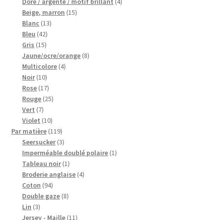
produits
4
Doré / argenté / motif brillant
4
15
produits
Beige, marron
15
13
produits
Blanc
13
42
produits
Bleu
42
15
produits
Gris
15
produits
8
Jaune/ocre/orange
8
4
produits
Multicolore
4
10
produits
Noir
10
produits
17
Rose
17
produits
25
Rouge
25
7
produits
Vert
7
produits
10
Violet
10
produits
119
Par matière
119
produits
3
Seersucker
3
produits
1
Imperméable doublé polaire
1
1
produit
Tableau noir
1
produit
4
Broderie anglaise
4
94
produits
Coton
94
produits
8
Double gaze
8
3
produits
Lin
3
produits
11
Jersey - Maille
11