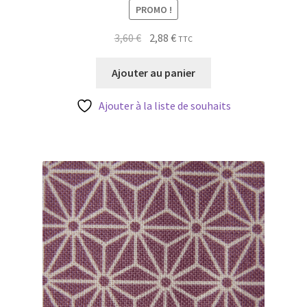
PROMO !
Le
Le
3,60
€
2,88
€
TTC
prix
prix
initial
actuel
Ajouter au panier
était :
est :
3,60 €.
2,88 €.
Ajouter à la liste de souhaits