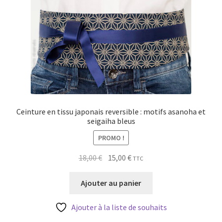
Ceinture en tissu japonais reversible : motifs asanoha et
seigaiha bleus
PROMO !
Le
Le
18,00
€
15,00
€
TTC
prix
prix
initial
actuel
Ajouter au panier
était :
est :
18,00 €.
15,00 €.
Ajouter à la liste de souhaits