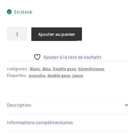
Blog
En stock
Qui suis je ?
quantité
Ajouter au panier
CGV
de
Tissu
Livraison
motif
Ajouter à la liste de souhaits
japonais
Mentions légales
asanoha
Catégories :
Blanc
,
Bleu
,
Double gaze
,
Géométriques
Étiquettes :
asanoha
,
double gaze
,
japon
double
gaze
trait
bleu
Description
-
20
cm
Informations complémentaires