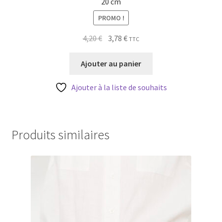
20 cm
PROMO !
Le
Le
4,20
€
3,78
€
TTC
prix
prix
initial
actuel
Ajouter au panier
était :
est :
4,20 €.
3,78 €.
Ajouter à la liste de souhaits
Produits similaires