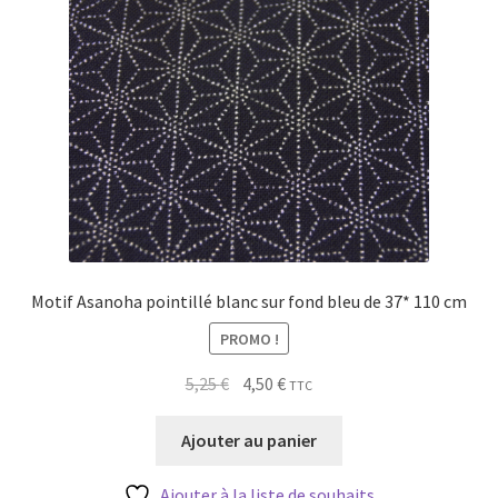
Motif Asanoha pointillé blanc sur fond bleu de 37* 110 cm
PROMO !
Le
Le
5,25
€
4,50
€
TTC
prix
prix
initial
actuel
Ajouter au panier
était :
est :
5,25 €.
4,50 €.
Ajouter à la liste de souhaits