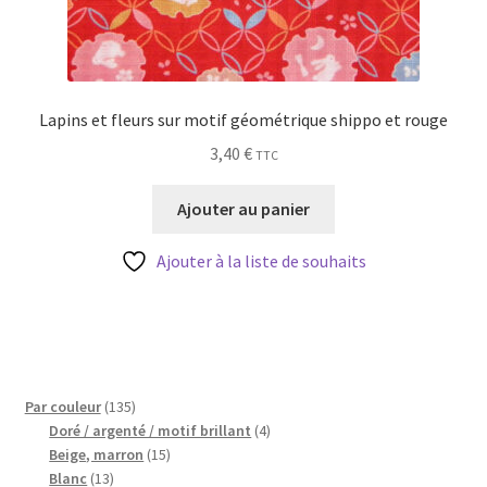
Lapins et fleurs sur motif géométrique shippo et rouge
3,40
€
TTC
Ajouter au panier
Ajouter à la liste de souhaits
135
Par couleur
135
produits
4
Doré / argenté / motif brillant
4
15
produits
Beige, marron
15
13
produits
Blanc
13