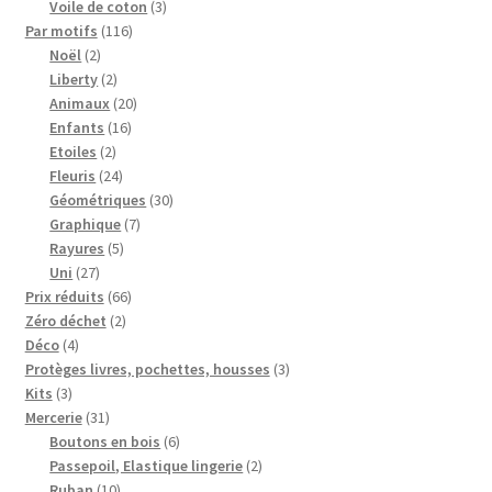
3
produits
Voile de coton
3
116
produits
Par motifs
116
2
produits
Noël
2
produits
2
Liberty
2
produits
20
Animaux
20
16
produits
Enfants
16
2
produits
Etoiles
2
produits
24
Fleuris
24
produits
30
Géométriques
30
7
produits
Graphique
7
5
produits
Rayures
5
27
produits
Uni
27
produits
66
Prix réduits
66
2
produits
Zéro déchet
2
4
produits
Déco
4
produits
3
Protèges livres, pochettes, housses
3
3
produits
Kits
3
produits
31
Mercerie
31
produits
6
Boutons en bois
6
produits
2
Passepoil, Elastique lingerie
2
10
produits
Ruban
10