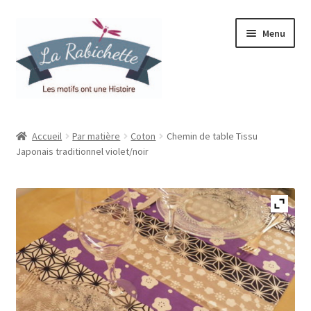
Aller
Aller
Menu
à
au
la
contenu
navigation
Accueil
Accueil
Par matière
Coton
Chemin de table Tissu
Japonais traditionnel violet/noir
Contact
Ma liste de souhaits
Mon espace
Mon compte
Panier