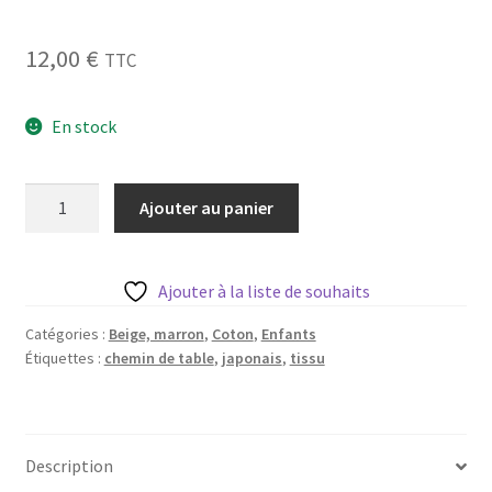
Blog
12,00
€
TTC
Qui suis je ?
En stock
CGV
Livraison
quantité
Ajouter au panier
de
Mentions légales
Chemin
de
Ajouter à la liste de souhaits
table
Tissu
Catégories :
Beige, marron
,
Coton
,
Enfants
Étiquettes :
chemin de table
,
japonais
,
tissu
Japonais
traditionnel
violet/noir
Description