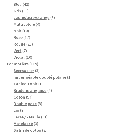
42
produits
Bleu
42
15
produits
Gris
15
produits
8
Jaune/ocre/orange
8
4
produits
Multicolore
4
10
produits
Noir
10
produits
17
Rose
17
produits
25
Rouge
25
7
produits
Vert
7
produits
10
Violet
10
produits
119
Par matière
119
produits
3
Seersucker
3
produits
1
Imperméable doublé polaire
1
1
produit
Tableau noir
1
produit
4
Broderie anglaise
4
94
produits
Coton
94
produits
8
Double gaze
8
3
produits
Lin
3
produits
11
Jersey - Maille
11
3
produits
Matelassé
3
produits
2
Satin de coton
2