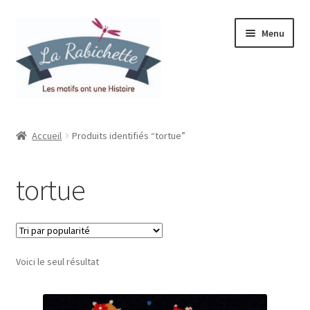
Aller
Aller
Menu
à
au
la
contenu
navigation
Accueil
Accueil
Produits identifiés “tortue”
Contact
tortue
Ma liste de souhaits
Mon espace
Voici le seul résultat
Mon compte
Panier