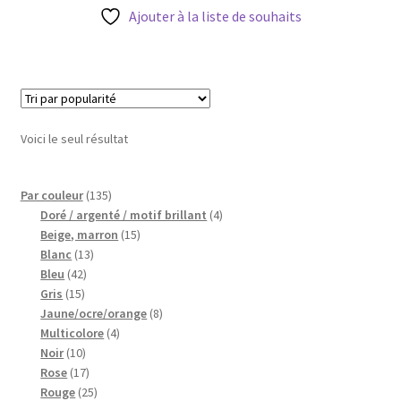
Blog
Ajouter à la liste de souhaits
Qui suis je ?
CGV
Voici le seul résultat
Livraison
135
Par couleur
135
Mentions légales
produits
4
Doré / argenté / motif brillant
4
15
produits
Beige, marron
15
13
produits
Blanc
13
42
produits
Bleu
42
15
produits
Gris
15
produits
8
Jaune/ocre/orange
8
4
produits
Multicolore
4
10
produits
Noir
10
produits
17
Rose
17
produits
25
Rouge
25