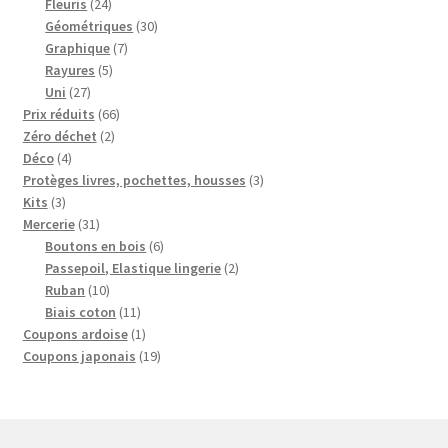
produits
24
Fleuris
24
produits
30
Géométriques
30
7
produits
Graphique
7
5
produits
Rayures
5
27
produits
Uni
27
produits
66
Prix réduits
66
2
produits
Zéro déchet
2
4
produits
Déco
4
produits
3
Protèges livres, pochettes, housses
3
3
produits
Kits
3
produits
31
Mercerie
31
produits
6
Boutons en bois
6
produits
2
Passepoil, Elastique lingerie
2
10
produits
Ruban
10
produits
11
Biais coton
11
produits
1
Coupons ardoise
1
produit
19
Coupons japonais
19
produits