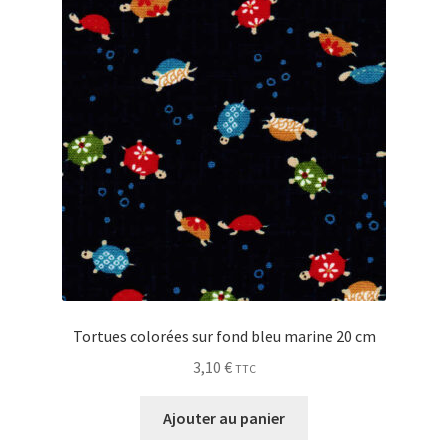
My Account
Wishlist
Paiement
Panier
Plan du site
Possibilité de retrait gratuit
Tortues colorées sur fond bleu marine 20 cm
Track your order
3,10
€
TTC
#6710 (pas de titre)
Ajouter au panier