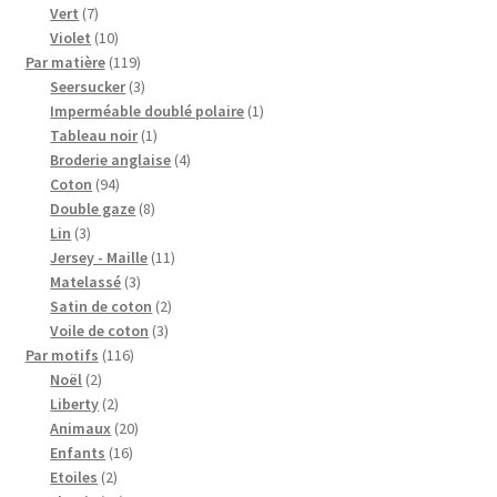
7
produits
Vert
7
produits
10
Violet
10
produits
119
Par matière
119
produits
3
Seersucker
3
produits
1
Imperméable doublé polaire
1
1
produit
Tableau noir
1
produit
4
Broderie anglaise
4
94
produits
Coton
94
produits
8
Double gaze
8
3
produits
Lin
3
produits
11
Jersey - Maille
11
3
produits
Matelassé
3
produits
2
Satin de coton
2
3
produits
Voile de coton
3
116
produits
Par motifs
116
2
produits
Noël
2
produits
2
Liberty
2
produits
20
Animaux
20
16
produits
Enfants
16
2
produits
Etoiles
2