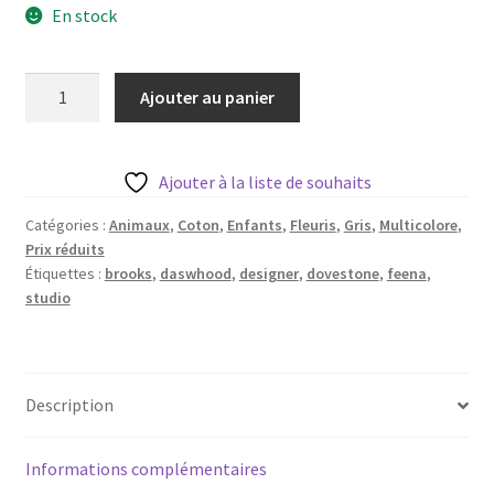
En stock
Blog
initial
actuel
était :
est :
Qui suis je ?
quantité
Ajouter au panier
3,40 €.
2,72 €.
de
CGV
Nature
sur
Ajouter à la liste de souhaits
Livraison
fond
gris
Catégories :
Animaux
,
Coton
,
Enfants
,
Fleuris
,
Gris
,
Multicolore
,
Mentions légales
Prix réduits
-
Étiquettes :
brooks
,
daswhood
,
designer
,
dovestone
,
feena
,
Dashwood
studio
Studio
-
20
cm
Description
Informations complémentaires