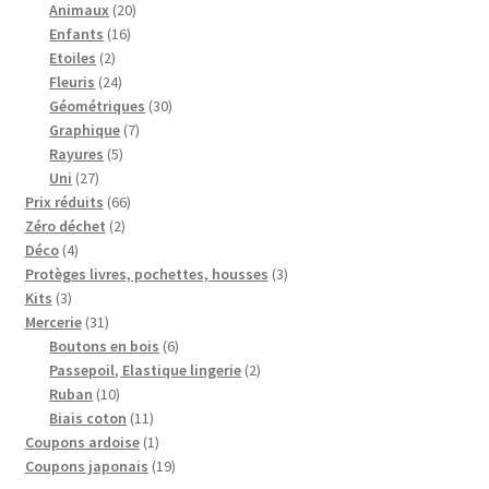
produits
20
Animaux
20
16
produits
Enfants
16
2
produits
Etoiles
2
produits
24
Fleuris
24
produits
30
Géométriques
30
7
produits
Graphique
7
5
produits
Rayures
5
27
produits
Uni
27
produits
66
Prix réduits
66
2
produits
Zéro déchet
2
4
produits
Déco
4
produits
3
Protèges livres, pochettes, housses
3
3
produits
Kits
3
produits
31
Mercerie
31
produits
6
Boutons en bois
6
produits
2
Passepoil, Elastique lingerie
2
10
produits
Ruban
10
produits
11
Biais coton
11
produits
1
Coupons ardoise
1
produit
19
Coupons japonais
19
produits