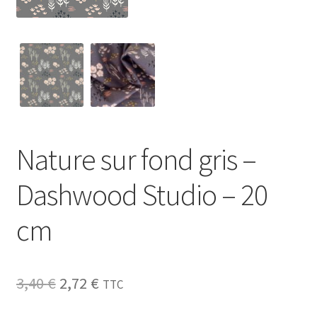
My Account
Wishlist
Paiement
Panier
Nature sur fond gris –
Plan du site
Dashwood Studio – 20
Possibilité de retrait gratuit
cm
Track your order
Le
Le
3,40
€
2,72
€
TTC
#6710 (pas de titre)
prix
prix