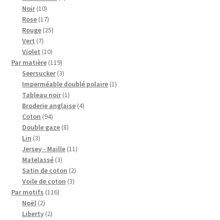
10
produits
Noir
10
produits
17
Rose
17
produits
25
Rouge
25
7
produits
Vert
7
produits
10
Violet
10
produits
119
Par matière
119
produits
3
Seersucker
3
produits
1
Imperméable doublé polaire
1
1
produit
Tableau noir
1
produit
4
Broderie anglaise
4
94
produits
Coton
94
produits
8
Double gaze
8
3
produits
Lin
3
produits
11
Jersey - Maille
11
3
produits
Matelassé
3
produits
2
Satin de coton
2
3
produits
Voile de coton
3
116
produits
Par motifs
116
2
produits
Noël
2
produits
2
Liberty
2