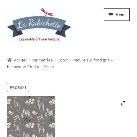
Aller
Aller
Menu
à
au
la
contenu
navigation
Accueil
Accueil
Par matière
Coton
Nature sur fond gris –
Dashwood Studio – 20 cm
Contact
Ma liste de souhaits
PROMO !
Mon espace
Mon compte
Panier