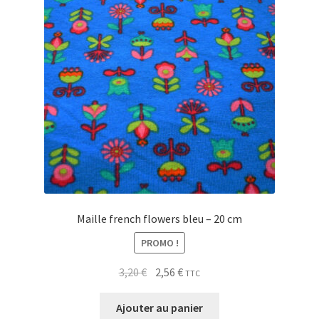
Maille french flowers bleu – 20 cm
PROMO !
Le
Le
3,20
€
2,56
€
TTC
prix
prix
initial
actuel
Ajouter au panier