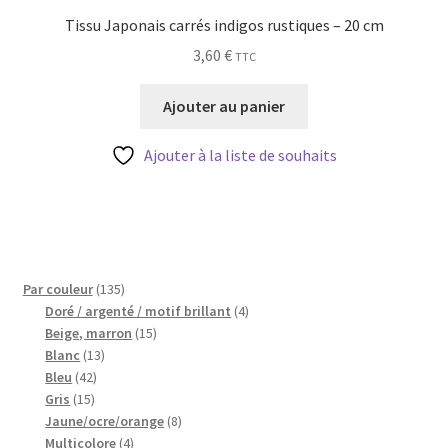
Tissu Japonais carrés indigos rustiques – 20 cm
3,60
€
TTC
Ajouter au panier
Ajouter à la liste de souhaits
135
Par couleur
135
produits
4
Doré / argenté / motif brillant
4
15
produits
Beige, marron
15
13
produits
Blanc
13
42
produits
Bleu
42
15
produits
Gris
15
produits
8
Jaune/ocre/orange
8
4
produits
Multicolore
4