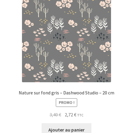
My Account
Wishlist
Paiement
Panier
Plan du site
Possibilité de retrait gratuit
Nature sur fond gris – Dashwood Studio – 20 cm
PROMO !
Track your order
Le
Le
3,40
€
2,72
€
TTC
#6710 (pas de titre)
prix
prix
initial
actuel
Ajouter au panier