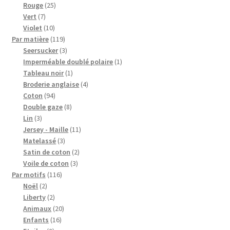
produits
25
Rouge
25
7
produits
Vert
7
produits
10
Violet
10
produits
119
Par matière
119
produits
3
Seersucker
3
produits
1
Imperméable doublé polaire
1
1
produit
Tableau noir
1
produit
4
Broderie anglaise
4
94
produits
Coton
94
produits
8
Double gaze
8
3
produits
Lin
3
produits
11
Jersey - Maille
11
3
produits
Matelassé
3
produits
2
Satin de coton
2
3
produits
Voile de coton
3
116
produits
Par motifs
116
2
produits
Noël
2
produits
2
Liberty
2
produits
20
Animaux
20
16
produits
Enfants
16