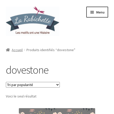
Aller
Aller
Menu
à
au
la
contenu
navigation
Accueil
Accueil
Produits identifiés “dovestone”
Contact
dovestone
Ma liste de souhaits
Mon espace
Voici le seul résultat
Mon compte
Panier