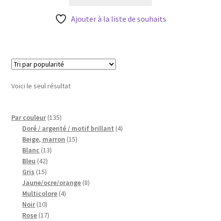
était :
est :
Blog
3,40 €.
2,72 €.
Ajouter à la liste de souhaits
Qui suis je ?
CGV
Livraison
Voici le seul résultat
Mentions légales
135
Par couleur
135
produits
4
Doré / argenté / motif brillant
4
15
produits
Beige, marron
15
13
produits
Blanc
13
42
produits
Bleu
42
15
produits
Gris
15
produits
8
Jaune/ocre/orange
8
4
produits
Multicolore
4
10
produits
Noir
10
produits
17
Rose
17