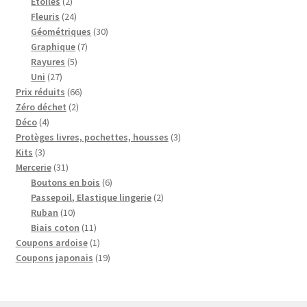
2
produits
Etoiles
2
produits
24
Fleuris
24
produits
30
Géométriques
30
7
produits
Graphique
7
5
produits
Rayures
5
27
produits
Uni
27
produits
66
Prix réduits
66
2
produits
Zéro déchet
2
4
produits
Déco
4
produits
3
Protèges livres, pochettes, housses
3
3
produits
Kits
3
produits
31
Mercerie
31
produits
6
Boutons en bois
6
produits
2
Passepoil, Elastique lingerie
2
10
produits
Ruban
10
produits
11
Biais coton
11
produits
1
Coupons ardoise
1
produit
19
Coupons japonais
19
produits