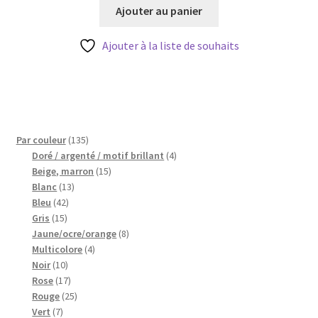
Ajouter au panier
Ajouter à la liste de souhaits
135
Par couleur
135
produits
4
Doré / argenté / motif brillant
4
15
produits
Beige, marron
15
13
produits
Blanc
13
42
produits
Bleu
42
15
produits
Gris
15
produits
8
Jaune/ocre/orange
8
4
produits
Multicolore
4
10
produits
Noir
10
produits
17
Rose
17
produits
25
Rouge
25
7
produits
Vert
7