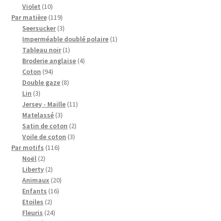
produits
10
Violet
10
produits
119
Par matière
119
produits
3
Seersucker
3
produits
1
Imperméable doublé polaire
1
1
produit
Tableau noir
1
produit
4
Broderie anglaise
4
94
produits
Coton
94
produits
8
Double gaze
8
3
produits
Lin
3
produits
11
Jersey - Maille
11
3
produits
Matelassé
3
produits
2
Satin de coton
2
3
produits
Voile de coton
3
116
produits
Par motifs
116
2
produits
Noël
2
produits
2
Liberty
2
produits
20
Animaux
20
16
produits
Enfants
16
2
produits
Etoiles
2
produits
24
Fleuris
24