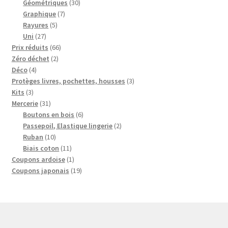
produits
30
Géométriques
30
7
produits
Graphique
7
5
produits
Rayures
5
27
produits
Uni
27
produits
66
Prix réduits
66
2
produits
Zéro déchet
2
4
produits
Déco
4
produits
3
Protèges livres, pochettes, housses
3
3
produits
Kits
3
produits
31
Mercerie
31
produits
6
Boutons en bois
6
produits
2
Passepoil, Elastique lingerie
2
10
produits
Ruban
10
produits
11
Biais coton
11
produits
1
Coupons ardoise
1
produit
19
Coupons japonais
19
produits