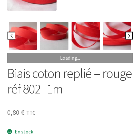
My Account
Wishlist
Paiement
Loading...
Panier
Biais coton replié – rouge
Plan du site
réf 802- 1m
Possibilité de retrait gratuit
0,80
€
Track your order
TTC
#6710 (pas de titre)
En stock