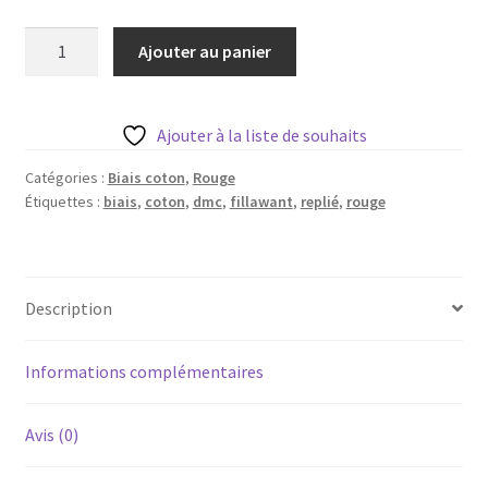
Blog
quantité
Ajouter au panier
de
Qui suis je ?
Biais
coton
CGV
Ajouter à la liste de souhaits
replié
-
Catégories :
Biais coton
,
Rouge
Livraison
Étiquettes :
biais
,
coton
,
dmc
,
fillawant
,
replié
,
rouge
rouge
réf
Mentions légales
802-
1m
Description
Informations complémentaires
Avis (0)