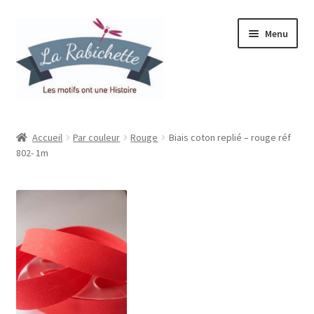
Aller
Aller
Menu
à
au
la
contenu
navigation
Accueil
Accueil
Par couleur
Rouge
Biais coton replié – rouge réf
802- 1m
Contact
Ma liste de souhaits
Mon espace
Mon compte
Panier