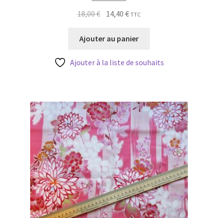
Le
Le
18,00
€
14,40
€
TTC
prix
prix
initial
actuel
Ajouter au panier
était :
est :
18,00 €.
14,40 €.
Ajouter à la liste de souhaits