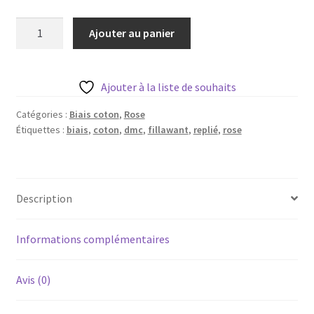
Blog
quantité
Ajouter au panier
de
Qui suis je ?
Biais
coton
CGV
Ajouter à la liste de souhaits
replié
-
Catégories :
Biais coton
,
Rose
Livraison
Étiquettes :
biais
,
coton
,
dmc
,
fillawant
,
replié
,
rose
framboise
-
Mentions légales
1m
Description
Informations complémentaires
Avis (0)