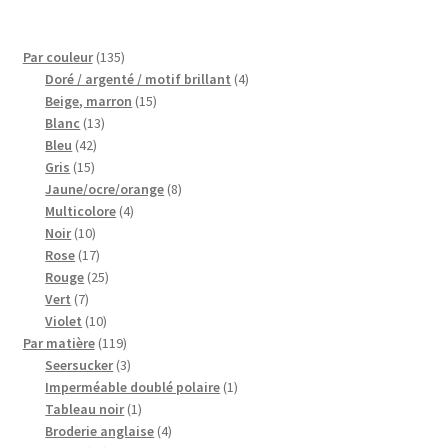
135
Par couleur
135
produits
4
Doré / argenté / motif brillant
4
15
produits
Beige, marron
15
13
produits
Blanc
13
42
produits
Bleu
42
15
produits
Gris
15
produits
8
Jaune/ocre/orange
8
4
produits
Multicolore
4
10
produits
Noir
10
produits
17
Rose
17
produits
25
Rouge
25
7
produits
Vert
7
produits
10
Violet
10
produits
119
Par matière
119
produits
3
Seersucker
3
produits
1
Imperméable doublé polaire
1
1
produit
Tableau noir
1
produit
4
Broderie anglaise
4