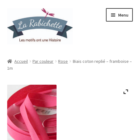
Aller
Aller
Menu
à
au
la
contenu
navigation
Accueil
Accueil
Par couleur
Rose
Biais coton replié – framboise –
1m
Contact
Ma liste de souhaits
Mon espace
Mon compte
Panier