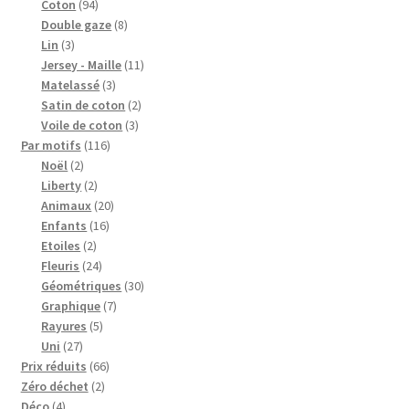
94
produits
Coton
94
produits
8
Double gaze
8
3
produits
Lin
3
produits
11
Jersey - Maille
11
3
produits
Matelassé
3
produits
2
Satin de coton
2
3
produits
Voile de coton
3
116
produits
Par motifs
116
2
produits
Noël
2
produits
2
Liberty
2
produits
20
Animaux
20
16
produits
Enfants
16
2
produits
Etoiles
2
produits
24
Fleuris
24
produits
30
Géométriques
30
7
produits
Graphique
7
5
produits
Rayures
5
27
produits
Uni
27
produits
66
Prix réduits
66
2
produits
Zéro déchet
2
4
produits
Déco
4