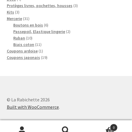
produits
3
Protèges livres, pochettes, housses
3
3
produits
Kits
3
produits
31
Mercerie
31
produits
6
Boutons en bois
6
produits
2
Passepoil, Elastique lingerie
2
10
produits
Ruban
10
produits
11
Biais coton
11
produits
1
Coupons ardoise
1
produit
19
Coupons japonais
19
produits
© La Rabichette 2026
Built with WooCommerce
.
0