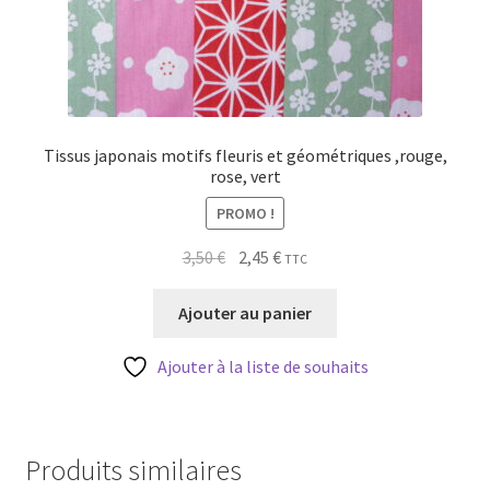
Tissus japonais motifs fleuris et géométriques ,rouge,
rose, vert
PROMO !
Le
Le
3,50
€
2,45
€
TTC
prix
prix
initial
actuel
Ajouter au panier
était :
est :
3,50 €.
2,45 €.
Ajouter à la liste de souhaits
Produits similaires