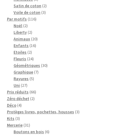
produits
2
Satin de coton
2
3
produits
Voile de coton
3
116
produits
Par motifs
116
2
produits
Noël
2
produits
2
Liberty
2
produits
20
Animaux
20
16
produits
Enfants
16
2
produits
Etoiles
2
produits
24
Fleuris
24
produits
30
Géométriques
30
7
produits
Graphique
7
5
produits
Rayures
5
27
produits
Uni
27
produits
66
Prix réduits
66
2
produits
Zéro déchet
2
4
produits
Déco
4
produits
3
Protèges livres, pochettes, housses
3
3
produits
Kits
3
produits
31
Mercerie
31
produits
6
Boutons en bois
6