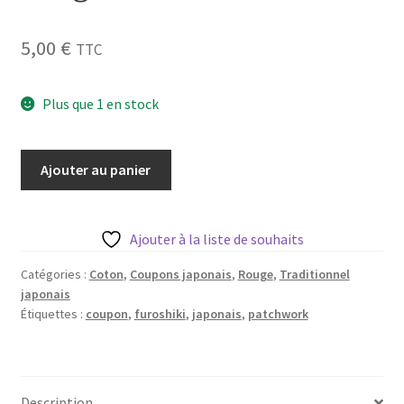
Blog
5,00
€
TTC
Qui suis je ?
Plus que 1 en stock
CGV
Livraison
quantité
Ajouter au panier
de
Mentions légales
coupon
Tissu
Ajouter à la liste de souhaits
japonais
50
Catégories :
Coton
,
Coupons japonais
,
Rouge
,
Traditionnel
japonais
*
Étiquettes :
coupon
,
furoshiki
,
japonais
,
patchwork
55cm
-
fleuri
fond
Description