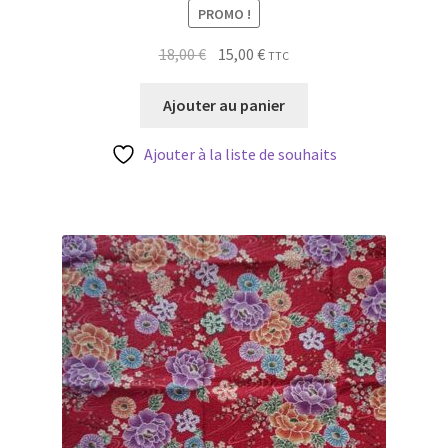
PROMO !
Le
Le
18,00
€
15,00
€
TTC
prix
prix
initial
actuel
Ajouter au panier
était :
est :
18,00 €.
15,00 €.
Ajouter à la liste de souhaits