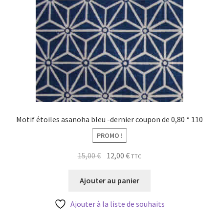
Motif étoiles asanoha bleu -dernier coupon de 0,80 * 110
PROMO !
Le
Le
15,00
€
12,00
€
TTC
prix
prix
initial
actuel
Ajouter au panier
était :
est :
15,00 €.
12,00 €.
Ajouter à la liste de souhaits