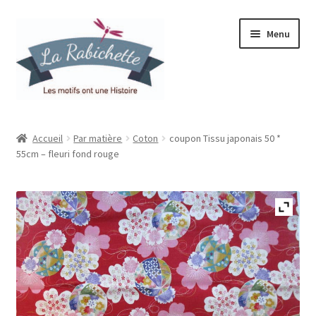
Aller
Aller
Menu
à
au
la
contenu
navigation
Accueil
Accueil
Par matière
Coton
coupon Tissu japonais 50 *
55cm – fleuri fond rouge
Contact
Ma liste de souhaits
Mon espace
Mon compte
Panier