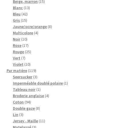
15
produits
Beige, marron
15
13
produits
Blanc
13
42
produits
Bleu
42
15
produits
Gris
15
produits
8
Jaune/ocre/orange
8
4
produits
Multicolore
4
10
produits
Noir
10
produits
17
Rose
17
produits
25
Rouge
25
7
produits
Vert
7
produits
10
Violet
10
produits
119
Par matière
119
produits
3
Seersucker
3
produits
1
Imperméable doublé polaire
1
1
produit
Tableau noir
1
produit
4
Broderie anglaise
4
94
produits
Coton
94
produits
8
Double gaze
8
3
produits
Lin
3
produits
11
Jersey - Maille
11
3
produits
Matelassé
3