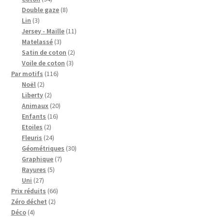
produits
8
Double gaze
8
3
produits
Lin
3
produits
11
Jersey - Maille
11
3
produits
Matelassé
3
produits
2
Satin de coton
2
3
produits
Voile de coton
3
116
produits
Par motifs
116
2
produits
Noël
2
produits
2
Liberty
2
produits
20
Animaux
20
16
produits
Enfants
16
2
produits
Etoiles
2
produits
24
Fleuris
24
produits
30
Géométriques
30
7
produits
Graphique
7
5
produits
Rayures
5
27
produits
Uni
27
produits
66
Prix réduits
66
2
produits
Zéro déchet
2
4
produits
Déco
4