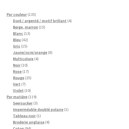
Blog
135
Par couleur
135
Qui suis je ?
produits
4
Doré / argenté / motif brillant
4
15
produits
Beige, marron
15
13
produits
Blanc
13
CGV
42
produits
Bleu
42
15
produits
Gris
15
Livraison
produits
8
Jaune/ocre/orange
8
4
produits
Multicolore
4
10
produits
Mentions légales
Noir
10
produits
17
Rose
17
produits
25
Rouge
25
7
produits
Vert
7
produits
10
Violet
10
produits
119
Par matière
119
produits
3
Seersucker
3
produits
1
Imperméable doublé polaire
1
1
produit
Tableau noir
1
produit
4
Broderie anglaise
4
94
produits
Coton
94