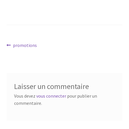
My Account
Wishlist
Paiement
Navigation
Article
promotions
précédent :
de
Panier
l’article
Plan du site
Laisser un commentaire
Possibilité de retrait gratuit
Vous devez
vous connecter
pour publier un
Track your order
commentaire.
#6710 (pas de titre)