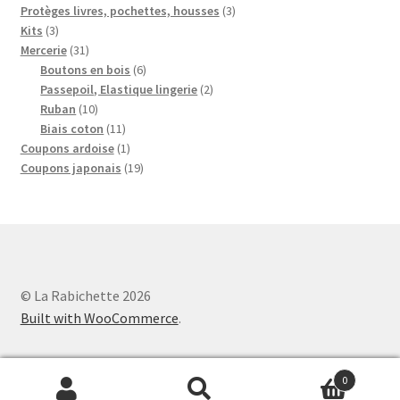
produits
3
Protèges livres, pochettes, housses
3
3
produits
Kits
3
produits
31
Mercerie
31
produits
6
Boutons en bois
6
produits
2
Passepoil, Elastique lingerie
2
10
produits
Ruban
10
produits
11
Biais coton
11
produits
1
Coupons ardoise
1
produit
19
Coupons japonais
19
produits
© La Rabichette 2026
Built with WooCommerce
.
0