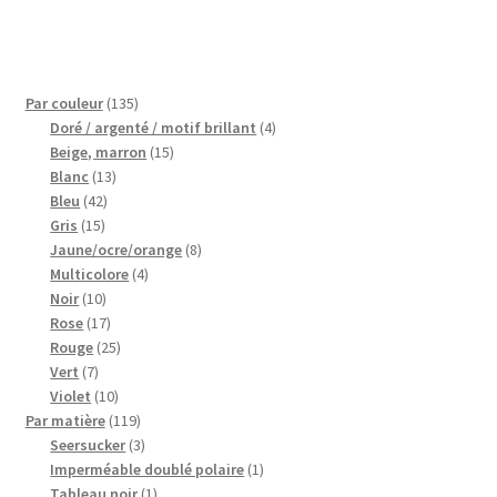
de
Blog
l’article
Qui suis je ?
135
Par couleur
135
produits
4
Doré / argenté / motif brillant
4
CGV
15
produits
Beige, marron
15
13
produits
Blanc
13
Livraison
42
produits
Bleu
42
15
produits
Gris
15
produits
8
Jaune/ocre/orange
8
Mentions légales
4
produits
Multicolore
4
10
produits
Noir
10
produits
17
Rose
17
produits
25
Rouge
25
7
produits
Vert
7
produits
10
Violet
10
produits
119
Par matière
119
produits
3
Seersucker
3
produits
1
Imperméable doublé polaire
1
1
produit
Tableau noir
1