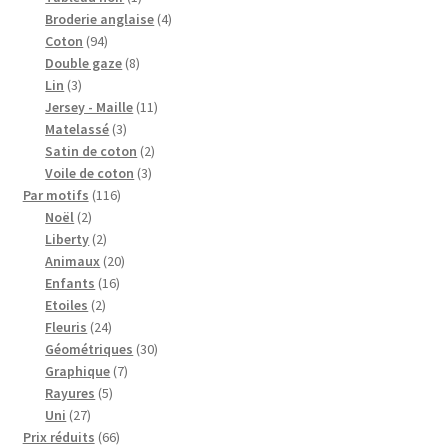
produit
4
Broderie anglaise
4
94
produits
Coton
94
produits
8
Double gaze
8
3
produits
Lin
3
produits
11
Jersey - Maille
11
3
produits
Matelassé
3
produits
2
Satin de coton
2
3
produits
Voile de coton
3
116
produits
Par motifs
116
2
produits
Noël
2
produits
2
Liberty
2
produits
20
Animaux
20
16
produits
Enfants
16
2
produits
Etoiles
2
produits
24
Fleuris
24
produits
30
Géométriques
30
7
produits
Graphique
7
5
produits
Rayures
5
27
produits
Uni
27
produits
66
Prix réduits
66