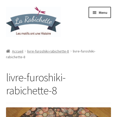
Aller
Aller
Menu
à
au
la
contenu
navigation
Accueil
Accueil
livre-furoshiki-rabichette-8
livre-furoshiki-
rabichette-8
Contact
Ma liste de souhaits
livre-furoshiki-
Mon espace
rabichette-8
Mon compte
Panier