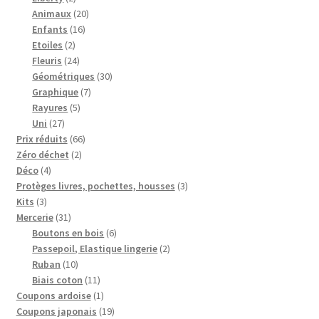
produits
20
Animaux
20
16
produits
Enfants
16
2
produits
Etoiles
2
produits
24
Fleuris
24
produits
30
Géométriques
30
7
produits
Graphique
7
5
produits
Rayures
5
27
produits
Uni
27
produits
66
Prix réduits
66
2
produits
Zéro déchet
2
4
produits
Déco
4
produits
3
Protèges livres, pochettes, housses
3
3
produits
Kits
3
produits
31
Mercerie
31
produits
6
Boutons en bois
6
produits
2
Passepoil, Elastique lingerie
2
10
produits
Ruban
10
produits
11
Biais coton
11
produits
1
Coupons ardoise
1
produit
19
Coupons japonais
19