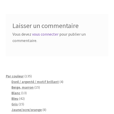
l’article
Blog
Qui suis je ?
Laisser un commentaire
CGV
Vous devez
vous connecter
pour publier un
commentaire.
Livraison
Mentions légales
135
Par couleur
135
produits
4
Doré / argenté / motif brillant
4
15
produits
Beige, marron
15
13
produits
Blanc
13
42
produits
Bleu
42
15
produits
Gris
15
produits
8
Jaune/ocre/orange
8