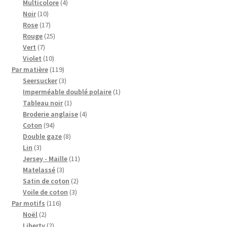
4
produits
Multicolore
4
10
produits
Noir
10
produits
17
Rose
17
produits
25
Rouge
25
7
produits
Vert
7
produits
10
Violet
10
produits
119
Par matière
119
produits
3
Seersucker
3
produits
1
Imperméable doublé polaire
1
1
produit
Tableau noir
1
produit
4
Broderie anglaise
4
94
produits
Coton
94
produits
8
Double gaze
8
3
produits
Lin
3
produits
11
Jersey - Maille
11
3
produits
Matelassé
3
produits
2
Satin de coton
2
3
produits
Voile de coton
3
116
produits
Par motifs
116
2
produits
Noël
2
produits
2
Liberty
2