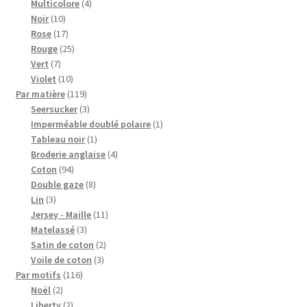
4
produits
Multicolore
4
10
produits
Noir
10
produits
17
Rose
17
produits
25
Rouge
25
7
produits
Vert
7
produits
10
Violet
10
produits
119
Par matière
119
produits
3
Seersucker
3
produits
1
Imperméable doublé polaire
1
1
produit
Tableau noir
1
produit
4
Broderie anglaise
4
94
produits
Coton
94
produits
8
Double gaze
8
3
produits
Lin
3
produits
11
Jersey - Maille
11
3
produits
Matelassé
3
produits
2
Satin de coton
2
3
produits
Voile de coton
3
116
produits
Par motifs
116
2
produits
Noël
2
produits
2
Liberty
2