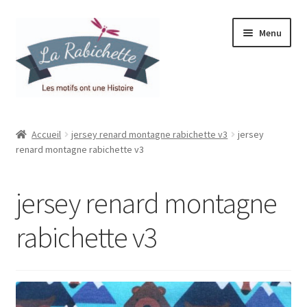
Aller
Aller
Menu
à
au
la
contenu
navigation
Accueil
Accueil
jersey renard montagne rabichette v3
jersey
renard montagne rabichette v3
Contact
Ma liste de souhaits
jersey renard montagne
Mon espace
rabichette v3
Mon compte
Panier