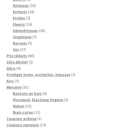
produits
20
Animaux
20
16
produits
Enfants
16
2
produits
Etoiles
2
produits
24
Fleuris
24
produits
30
Géométriques
30
7
produits
Graphique
7
5
produits
Rayures
5
27
produits
Uni
27
produits
66
Prix réduits
66
2
produits
Zéro déchet
2
4
produits
Déco
4
produits
3
Protèges livres, pochettes, housses
3
3
produits
Kits
3
produits
31
Mercerie
31
produits
6
Boutons en bois
6
produits
2
Passepoil, Elastique lingerie
2
10
produits
Ruban
10
produits
11
Biais coton
11
produits
1
Coupons ardoise
1
produit
19
Coupons japonais
19