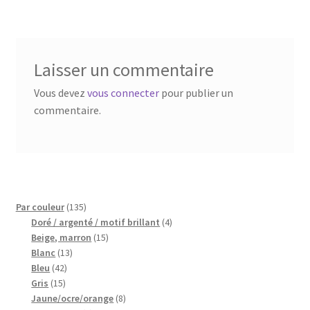
l’article
Blog
Qui suis je ?
Laisser un commentaire
CGV
Vous devez
vous connecter
pour publier un
commentaire.
Livraison
Mentions légales
135
Par couleur
135
produits
4
Doré / argenté / motif brillant
4
15
produits
Beige, marron
15
13
produits
Blanc
13
42
produits
Bleu
42
15
produits
Gris
15
produits
8
Jaune/ocre/orange
8