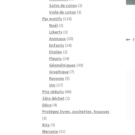
produits
2
Satin de coton
2
3
produits
Voile de coton
3
116
produits
Par motifs
116
2
produits
Noël
2
produits
2
Liberty
2
produits
20
Na
Animaux
20
A
f
16
produits
Enfants
16
p
d
2
produits
Etoiles
2
produits
24
Fleuris
24
l’a
produits
30
Géométriques
30
7
produits
Graphique
7
5
produits
Rayures
5
27
produits
Uni
27
produits
66
Prix réduits
66
2
produits
Zéro déchet
2
4
produits
Déco
4
produits
Protèges livres, pochettes, housses
3
3
produits
3
Kits
3
produits
31
Mercerie
31