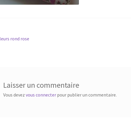
vigation
rticle
leurs rond rose
récédent :
e
rticle
Laisser un commentaire
Vous devez
vous connecter
pour publier un commentaire.