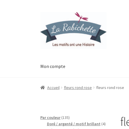
Aller
Aller
à
au
la
contenu
navigation
Mon compte
Accueil
Contact
Ma liste de souhaits
Mon esp
Accueil
fleurs rond rose
fleurs rond rose
Possibilité de retrait gratuit
Track your orde
f
135
Par couleur
135
produits
4
Doré / argenté / motif brillant
4