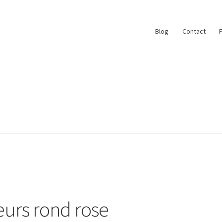
Blog
Contact
ace
My Account
Paiement
Panier
Plan du site
r
#6710 (pas de titre)
Blog
Qui suis je ?
leurs rond rose