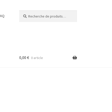
Recherche
Recherche
FAQ
pour :
0,00
€
0 article