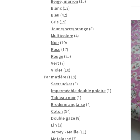
15
produits
Beige, marron
15
13
produits
Blanc
13
42
produits
Bleu
42
15
produits
Gris
15
produits
8
Jaune/ocre/orange
8
4
produits
Multicolore
4
10
produits
Noir
10
produits
17
Rose
17
produits
25
Rouge
25
7
produits
Vert
7
produits
10
Violet
10
produits
119
Par matière
119
produits
3
Seersucker
3
produits
1
Imperméable doublé polaire
1
1
produit
Tableau noir
1
produit
4
Broderie anglaise
4
94
produits
Coton
94
produits
8
Double gaze
8
3
produits
Lin
3
produits
11
Jersey - Maille
11
3
produits
Matelassé
3