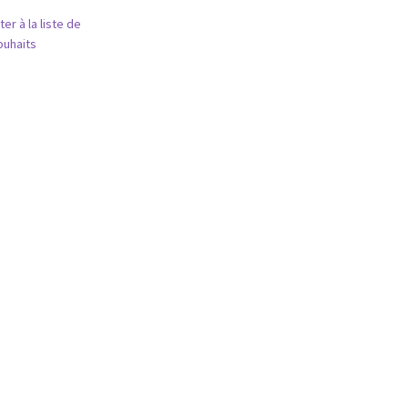
7,60 €.
5,00 €.
ter à la liste de
ouhaits