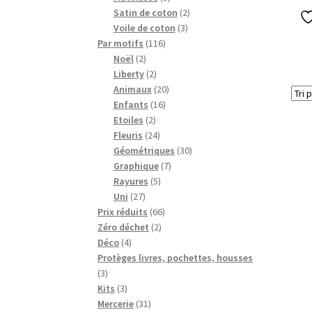
produits
2
Satin de coton
2
3
produits
Voile de coton
3
116
produits
Par motifs
116
2
produits
Noël
2
produits
2
Liberty
2
produits
20
Animaux
20
16
produits
Enfants
16
2
produits
Etoiles
2
produits
24
Fleuris
24
produits
30
Géométriques
30
7
produits
Graphique
7
5
produits
Rayures
5
27
produits
Uni
27
produits
66
Prix réduits
66
2
produits
Zéro déchet
2
4
produits
Déco
4
produits
Protèges livres, pochettes, housses
3
3
produits
3
Kits
3
produits
31
Mercerie
31