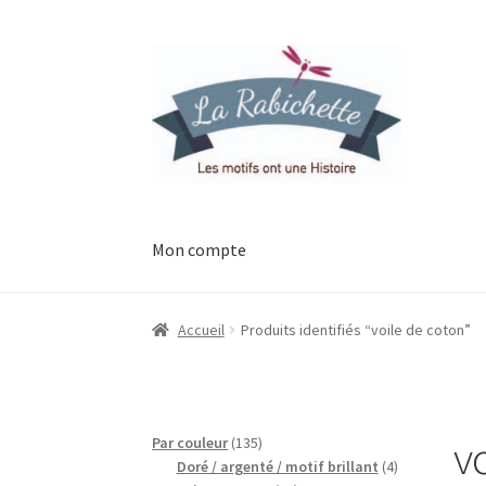
Aller
Aller
à
au
la
contenu
navigation
Mon compte
Accueil
Contact
Ma liste de souhaits
Mon esp
Accueil
Produits identifiés “voile de coton”
Possibilité de retrait gratuit
Track your orde
v
135
Par couleur
135
produits
4
Doré / argenté / motif brillant
4