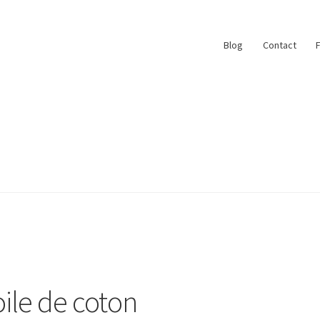
Blog
Contact
ace
My Account
Paiement
Panier
Plan du site
r
#6710 (pas de titre)
Blog
Qui suis je ?
oile de coton