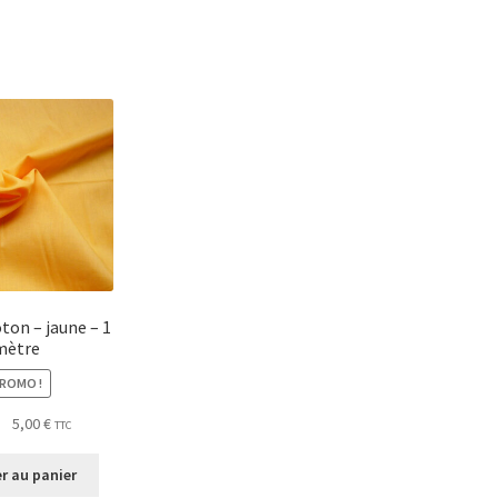
oton – jaune – 1
mètre
ROMO !
Le
Le
5,00
€
TTC
prix
prix
initial
actuel
r au panier
était :
est :