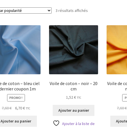
Trié
3 résultats affichés
par
popularité
e de coton – bleu ciel
Voile de coton – noir – 20
Voile de c
 dernier coupon 1m
cm
1,52
€
PROMO !
P
TTC
Le
Le
7,60
€
6,70
€
7,60
€
TTC
Ajouter au panier
prix
prix
initial
actuel
Ajouter au panier
Ajoute
Ajouter à la liste de
était :
est :