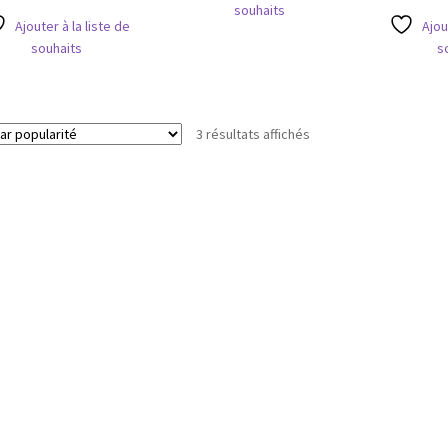
souhaits
7,60 €.
6,70 €.
Ajouter à la liste de
Ajou
souhaits
s
Trié
3 résultats affichés
par
popularité