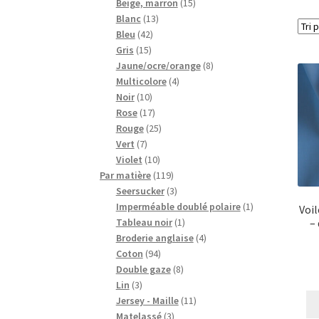
15
produits
Beige, marron
15
13
produits
Blanc
13
42
produits
Bleu
42
15
produits
Gris
15
produits
8
Jaune/ocre/orange
8
4
produits
Multicolore
4
10
produits
Noir
10
produits
17
Rose
17
produits
25
Rouge
25
7
produits
Vert
7
produits
10
Violet
10
produits
119
Par matière
119
produits
3
Seersucker
3
produits
1
Imperméable doublé polaire
1
Voil
1
produit
Tableau noir
1
–
produit
4
Broderie anglaise
4
94
produits
Coton
94
produits
8
Double gaze
8
3
produits
Lin
3
produits
11
Jersey - Maille
11
3
produits
Matelassé
3