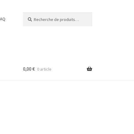
Recherche
Recherche
FAQ
pour :
0,00
€
0 article