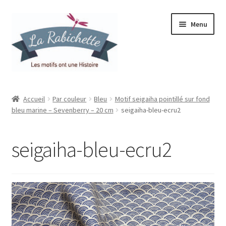
Aller
Aller
Menu
à
au
la
contenu
navigation
Accueil
Accueil
Par couleur
Bleu
Motif seigaiha pointillé sur fond
bleu marine – Sevenberry – 20 cm
seigaiha-bleu-ecru2
Contact
Ma liste de souhaits
seigaiha-bleu-ecru2
Mon espace
Mon compte
Panier