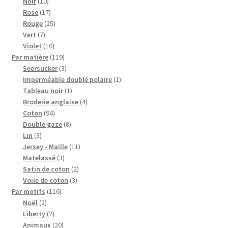
10
produits
Noir
10
produits
17
Rose
17
produits
25
Rouge
25
7
produits
Vert
7
produits
10
Violet
10
produits
119
Par matière
119
produits
3
Seersucker
3
produits
1
Imperméable doublé polaire
1
1
produit
Tableau noir
1
produit
4
Broderie anglaise
4
94
produits
Coton
94
produits
8
Double gaze
8
3
produits
Lin
3
produits
11
Jersey - Maille
11
3
produits
Matelassé
3
produits
2
Satin de coton
2
3
produits
Voile de coton
3
116
produits
Par motifs
116
2
produits
Noël
2
produits
2
Liberty
2
produits
20
Animaux
20