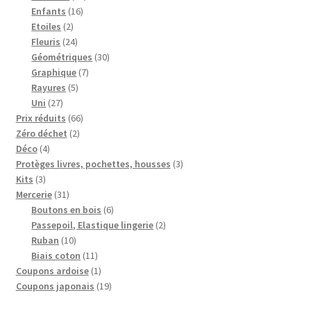
16
produits
Enfants
16
2
produits
Etoiles
2
produits
24
Fleuris
24
produits
30
Géométriques
30
7
produits
Graphique
7
5
produits
Rayures
5
27
produits
Uni
27
produits
66
Prix réduits
66
2
produits
Zéro déchet
2
4
produits
Déco
4
produits
3
Protèges livres, pochettes, housses
3
3
produits
Kits
3
produits
31
Mercerie
31
produits
6
Boutons en bois
6
produits
2
Passepoil, Elastique lingerie
2
10
produits
Ruban
10
produits
11
Biais coton
11
produits
1
Coupons ardoise
1
produit
19
Coupons japonais
19
produits