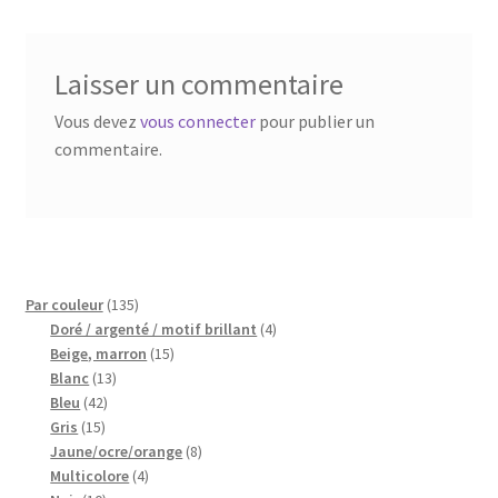
Blog
Qui suis je ?
Laisser un commentaire
Vous devez
vous connecter
pour publier un
CGV
commentaire.
Livraison
Mentions légales
135
Par couleur
135
produits
4
Doré / argenté / motif brillant
4
15
produits
Beige, marron
15
13
produits
Blanc
13
42
produits
Bleu
42
15
produits
Gris
15
produits
8
Jaune/ocre/orange
8
4
produits
Multicolore
4