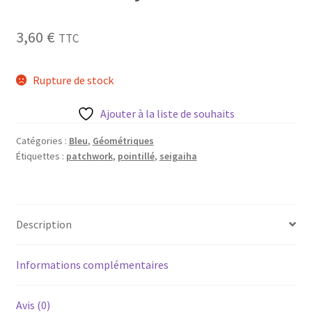
Blog
3,60
€
TTC
Qui suis je ?
Rupture de stock
CGV
Ajouter à la liste de souhaits
Livraison
Catégories :
Bleu
,
Géométriques
Étiquettes :
patchwork
,
pointillé
,
seigaiha
Mentions légales
Description
Informations complémentaires
Avis (0)