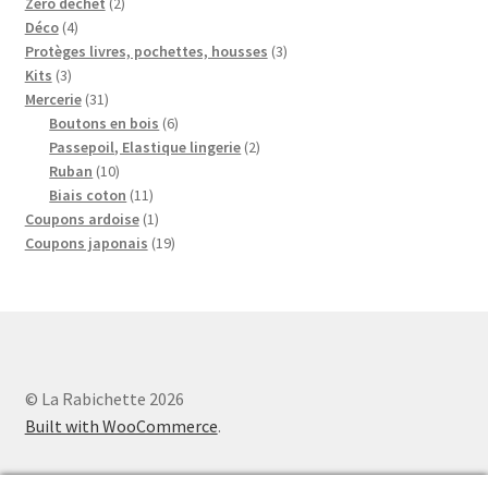
2
produits
Zéro déchet
2
4
produits
Déco
4
produits
3
Protèges livres, pochettes, housses
3
3
produits
Kits
3
produits
31
Mercerie
31
produits
6
Boutons en bois
6
produits
2
Passepoil, Elastique lingerie
2
10
produits
Ruban
10
produits
11
Biais coton
11
produits
1
Coupons ardoise
1
produit
19
Coupons japonais
19
produits
© La Rabichette 2026
Built with WooCommerce
.