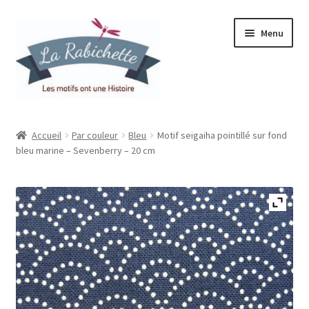
Aller
Aller
Menu
à
au
la
contenu
navigation
Accueil
Accueil
Par couleur
Bleu
Motif seigaiha pointillé sur fond
bleu marine – Sevenberry – 20 cm
Contact
Ma liste de souhaits
Mon espace
Mon compte
Panier