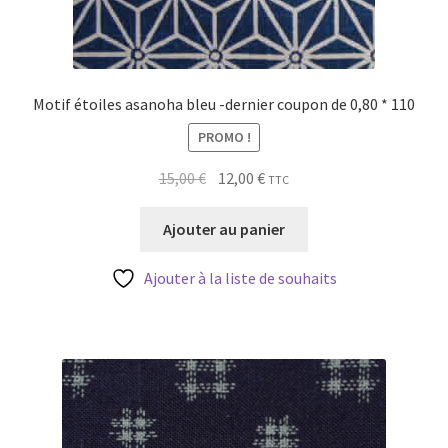
Motif étoiles asanoha bleu -dernier coupon de 0,80 * 110
PROMO !
Le
Le
15,00
€
12,00
€
TTC
prix
prix
initial
actuel
Ajouter au panier
était :
est :
15,00 €.
12,00 €.
Ajouter à la liste de souhaits