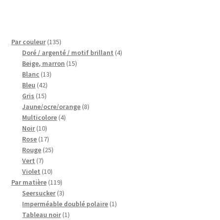
135
Par couleur
135
produits
4
Doré / argenté / motif brillant
4
15
produits
Beige, marron
15
13
produits
Blanc
13
42
produits
Bleu
42
15
produits
Gris
15
produits
8
Jaune/ocre/orange
8
4
produits
Multicolore
4
10
produits
Noir
10
produits
17
Rose
17
produits
25
Rouge
25
7
produits
Vert
7
produits
10
Violet
10
produits
119
Par matière
119
produits
3
Seersucker
3
produits
1
Imperméable doublé polaire
1
1
produit
Tableau noir
1