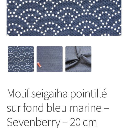
My Account
Wishlist
Paiement
Panier
Plan du site
Possibilité de retrait gratuit
Motif seigaiha pointillé
Track your order
sur fond bleu marine –
#6710 (pas de titre)
Sevenberry – 20 cm