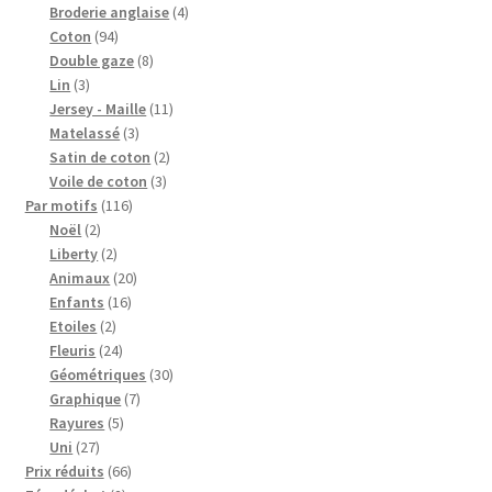
produit
4
Broderie anglaise
4
94
produits
Coton
94
produits
8
Double gaze
8
3
produits
Lin
3
produits
11
Jersey - Maille
11
3
produits
Matelassé
3
produits
2
Satin de coton
2
3
produits
Voile de coton
3
116
produits
Par motifs
116
2
produits
Noël
2
produits
2
Liberty
2
produits
20
Animaux
20
16
produits
Enfants
16
2
produits
Etoiles
2
produits
24
Fleuris
24
produits
30
Géométriques
30
7
produits
Graphique
7
5
produits
Rayures
5
27
produits
Uni
27
produits
66
Prix réduits
66