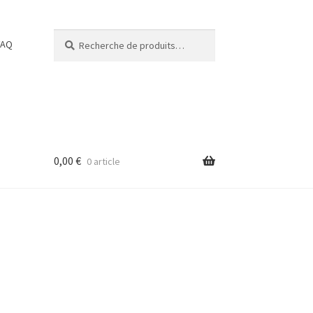
Recherche
Recherche
FAQ
pour :
0,00
€
0 article