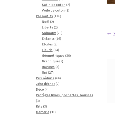
produits
2
Satin de coton
2
3
produits
Voile de coton
3
116
produits
Par motifs
116
2
produits
Noël
2
produits
2
Liberty
2
produits
20
Na
Animaux
20
A
16
produits
Enfants
16
p
d
2
produits
Etoiles
2
produits
24
Fleuris
24
l’a
produits
30
Géométriques
30
7
produits
Graphique
7
5
produits
Rayures
5
27
produits
Uni
27
produits
66
Prix réduits
66
2
produits
Zéro déchet
2
4
produits
Déco
4
produits
Protèges livres, pochettes, housses
3
3
produits
3
Kits
3
produits
31
Mercerie
31