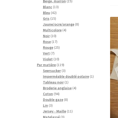
15
produits
Beige, marron
15
13
produits
Blanc
13
42
produits
Bleu
42
15
produits
Gris
15
produits
8
Jaune/ocre/orange
8
4
produits
Multicolore
4
10
produits
Noir
10
produits
17
Rose
17
produits
25
Rouge
25
7
produits
Vert
7
produits
10
Violet
10
produits
119
Par matière
119
produits
3
Seersucker
3
produits
1
Imperméable doublé polaire
1
1
produit
Tableau noir
1
produit
4
Broderie anglaise
4
94
produits
Coton
94
produits
8
Double gaze
8
3
produits
Lin
3
produits
11
Jersey - Maille
11
3
produits
Matelassé
3