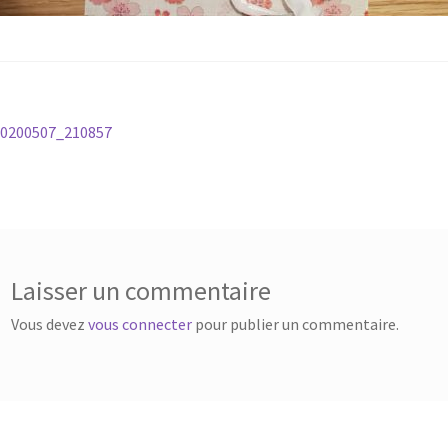
vigation
rticle
20200507_210857
récédent :
e
rticle
Laisser un commentaire
Vous devez
vous connecter
pour publier un commentaire.