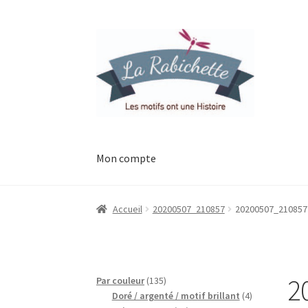
Aller
Aller
à
au
la
contenu
navigation
Mon compte
Accueil
Contact
Ma liste de souhaits
Mon esp
Accueil
20200507_210857
20200507_210857
Possibilité de retrait gratuit
Track your orde
2
135
Par couleur
135
produits
4
Doré / argenté / motif brillant
4