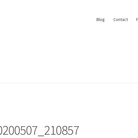
Blog
Contact
ace
My Account
Paiement
Panier
Plan du site
r
#6710 (pas de titre)
Blog
Qui suis je ?
0200507_210857