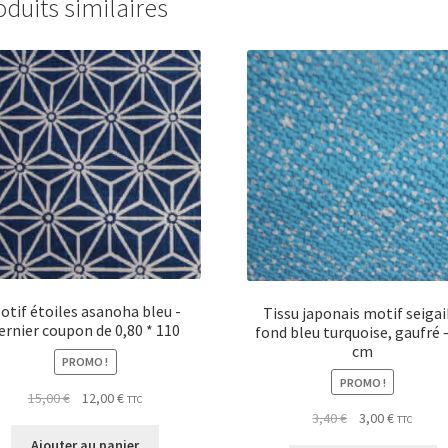
oduits similaires
otif étoiles asanoha bleu -
Tissu japonais motif seiga
ernier coupon de 0,80 * 110
fond bleu turquoise, gaufré 
cm
PROMO !
PROMO !
Le
Le
15,00
€
12,00
€
TTC
Le
Le
3,40
€
3,00
€
prix
prix
TTC
prix
prix
initial
actuel
Ajouter au panier