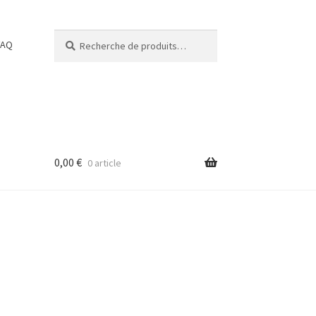
Recherche
Recherche
FAQ
pour :
0,00
€
0 article