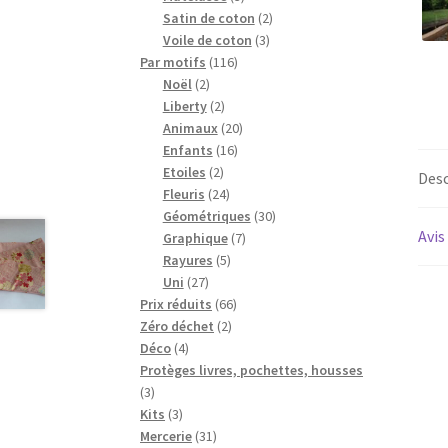
produits
2
Satin de coton
2
3
produits
Voile de coton
3
116
produits
Par motifs
116
2
produits
Noël
2
produits
2
Liberty
2
produits
20
Animaux
20
16
produits
Enfants
16
2
produits
Etoiles
2
Desc
produits
24
Fleuris
24
produits
30
Géométriques
30
Avis
7
produits
Graphique
7
5
produits
Rayures
5
27
produits
Uni
27
produits
66
Prix réduits
66
2
produits
Zéro déchet
2
4
produits
Déco
4
produits
Protèges livres, pochettes, housses
3
3
produits
3
Kits
3
produits
31
Mercerie
31