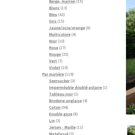
15
produits
Beige, marron
15
13
produits
Blanc
13
42
produits
Bleu
42
15
produits
Gris
15
produits
8
Jaune/ocre/orange
8
4
produits
Multicolore
4
10
produits
Noir
10
produits
17
Rose
17
produits
25
Rouge
25
7
produits
Vert
7
produits
10
Violet
10
produits
119
Par matière
119
produits
3
Seersucker
3
produits
1
Imperméable doublé polaire
1
1
produit
Tableau noir
1
produit
4
Broderie anglaise
4
94
produits
Coton
94
produits
8
Double gaze
8
3
produits
Lin
3
produits
11
Jersey - Maille
11
3
produits
Matelassé
3