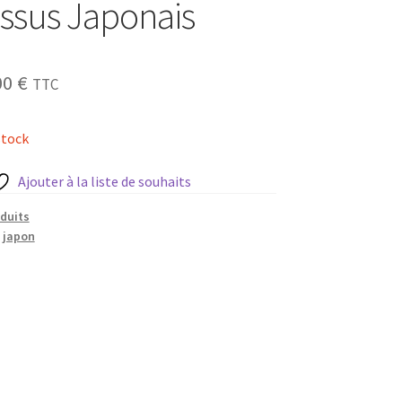
issus Japonais
Le
00
€
TTC
prix
stock
ial
actuel
t :
est :
Ajouter à la liste de souhaits
0 €.
16,00 €.
éduits
,
japon