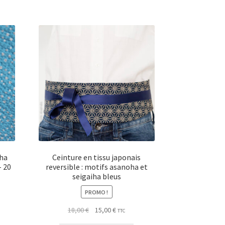
iha
Ceinture en tissu japonais
– 20
reversible : motifs asanoha et
seigaiha bleus
PROMO !
Le
Le
18,00
€
15,00
€
TTC
prix
prix