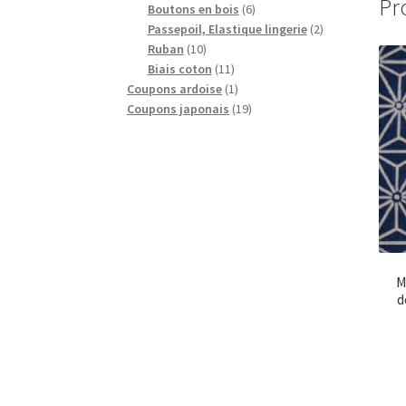
Pr
produits
6
Boutons en bois
6
produits
2
Passepoil, Elastique lingerie
2
10
produits
Ruban
10
produits
11
Biais coton
11
produits
1
Coupons ardoise
1
produit
19
Coupons japonais
19
produits
M
d