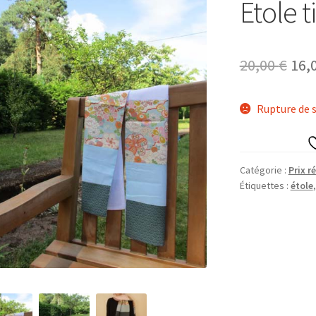
Etole t
Le
20,00
€
16,
prix
Rupture de 
init
étai
20,0
Catégorie :
Prix r
Étiquettes :
étole