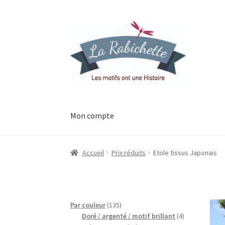
Aller
Aller
à
au
la
contenu
navigation
Mon compte
Accueil
Contact
Ma liste de souhaits
Mon esp
Accueil
Prix réduits
Etole tissus Japonais
Possibilité de retrait gratuit
Track your orde
135
Par couleur
135
produits
4
Doré / argenté / motif brillant
4