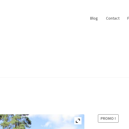
Blog
Contact
ace
My Account
Paiement
Panier
Plan du site
r
#6710 (pas de titre)
Blog
Qui suis je ?
PROMO !