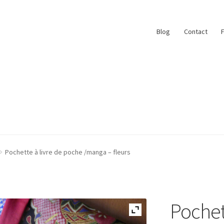
Blog
Contact
ace
My Account
Paiement
Panier
Plan du site
Pochette à livre de poche /manga – fleurs
r
#6710 (pas de titre)
Blog
Qui suis je ?
Pochet