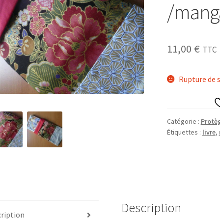
/manga
11,00
€
TTC
Rupture de 
Catégorie :
Protèg
Étiquettes :
livre
,
Description
ription