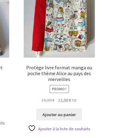
et
Protège livre format manga ou
poche thème Alice au pays des
merveilles
PROMO !
Le
Le
15,00
€
12,00
€
TTC
prix
prix
initial
actuel
Ajouter au panier
était :
est :
its
15,00 €.
12,00 €.
Ajouter à la liste de souhaits