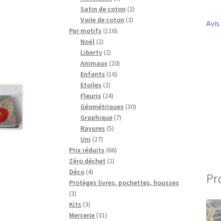
produits
2
Satin de coton
2
3
produits
Voile de coton
3
Avis
116
produits
Par motifs
116
2
produits
Noël
2
produits
2
Liberty
2
produits
20
Animaux
20
16
produits
Enfants
16
2
produits
Etoiles
2
produits
24
Fleuris
24
produits
30
Géométriques
30
7
produits
Graphique
7
5
produits
Rayures
5
27
produits
Uni
27
produits
66
Prix réduits
66
2
produits
Zéro déchet
2
4
produits
Déco
4
Pr
produits
Protèges livres, pochettes, housses
3
3
produits
3
Kits
3
produits
31
Mercerie
31