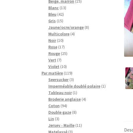
15
produits
Beige, marron
15
13
produits
Blanc
13
42
produits
Bleu
42
15
produits
Gris
15
produits
8
Jaune/ocre/orange
8
4
produits
Multicolore
4
10
produits
Noir
10
produits
17
Rose
17
produits
25
Rouge
25
7
produits
Vert
7
produits
10
Violet
10
produits
119
Par matière
119
produits
3
Seersucker
3
produits
1
Imperméable doublé polaire
1
1
produit
Tableau noir
1
produit
4
Broderie anglaise
4
94
produits
Coton
94
produits
8
Double gaze
8
3
produits
Lin
3
produits
11
Jersey - Maille
11
Desc
3
produits
Matelassé
3