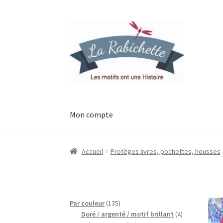
Aller
Aller
à
au
la
contenu
navigation
Mon compte
Accueil
Contact
Ma liste de souhaits
Mon esp
Accueil
Protèges livres, pochettes, housses
Possibilité de retrait gratuit
Track your orde
135
Par couleur
135
produits
4
Doré / argenté / motif brillant
4