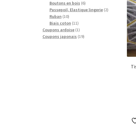
produits
6
Boutons en bois
6
produits
2
Passepoil, Elastique lingerie
2
10
produits
Ruban
10
produits
11
Biais coton
11
produits
1
Coupons ardoise
1
produit
19
Coupons japonais
19
produits
Ti