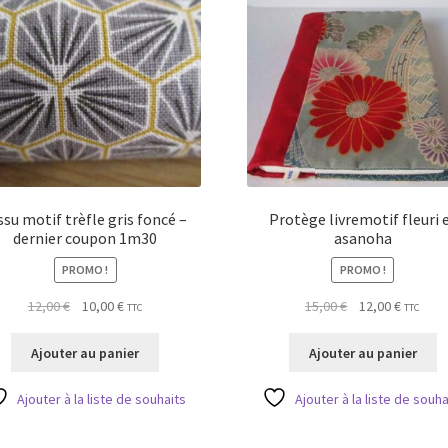
ssu motif trèfle gris foncé –
Protège livremotif fleuri 
dernier coupon 1m30
asanoha
PROMO !
PROMO !
Le
Le
Le
Le
12,00
€
10,00
€
15,00
€
12,00
€
TTC
TTC
prix
prix
prix
prix
initial
actuel
initial
actuel
Ajouter au panier
Ajouter au panier
était :
est :
était :
est :
12,00 €.
10,00 €.
15,00 €.
12,00 €.
Ajouter à la liste de souhaits
Ajouter à la liste de souha