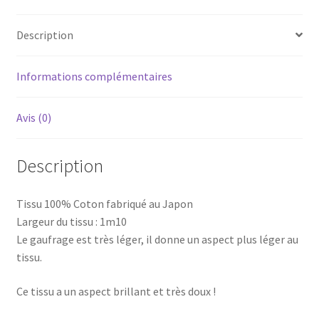
-
dernier
Description
coupon
0,7
m
Informations complémentaires
Avis (0)
Description
Tissu 100% Coton fabriqué au Japon
Largeur du tissu : 1m10
Le gaufrage est très léger, il donne un aspect plus léger au
tissu.
Ce tissu a un aspect brillant et très doux !