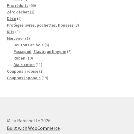
produits
66
Prix réduits
66
2
produits
Zéro déchet
2
4
produits
Déco
4
produits
3
Protèges livres, pochettes, housses
3
3
produits
Kits
3
produits
31
Mercerie
31
produits
6
Boutons en bois
6
produits
2
Passepoil, Elastique lingerie
2
10
produits
Ruban
10
produits
11
Biais coton
11
produits
1
Coupons ardoise
1
produit
19
Coupons japonais
19
produits
© La Rabichette 2026
Built with WooCommerce
.