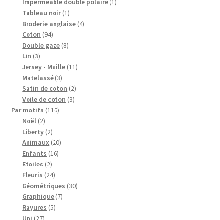
produits
1
Imperméable doublé polaire
1
1
produit
Tableau noir
1
produit
4
Broderie anglaise
4
94
produits
Coton
94
produits
8
Double gaze
8
3
produits
Lin
3
produits
11
Jersey - Maille
11
3
produits
Matelassé
3
produits
2
Satin de coton
2
3
produits
Voile de coton
3
116
produits
Par motifs
116
2
produits
Noël
2
produits
2
Liberty
2
produits
20
Animaux
20
16
produits
Enfants
16
2
produits
Etoiles
2
produits
24
Fleuris
24
produits
30
Géométriques
30
7
produits
Graphique
7
5
produits
Rayures
5
27
produits
Uni
27