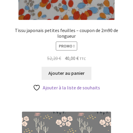
Tissu japonais petites feuilles – coupon de 2m90 de
longueur
PROMO !
Le
Le
52,20
€
40,00
€
TTC
prix
prix
initial
actuel
Ajouter au panier
était :
est :
52,20 €.
40,00 €.
Ajouter à la liste de souhaits