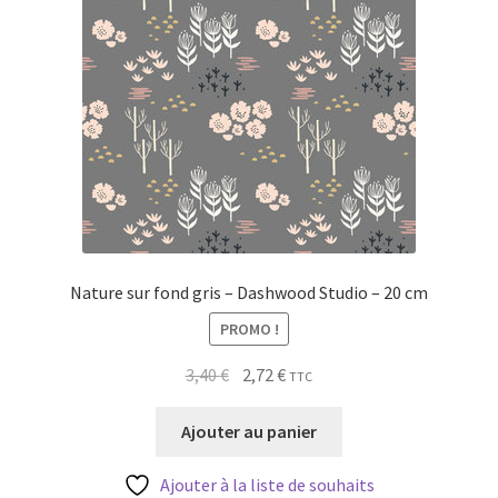
Nature sur fond gris – Dashwood Studio – 20 cm
PROMO !
Le
Le
3,40
€
2,72
€
TTC
prix
prix
initial
actuel
Ajouter au panier
était :
est :
3,40 €.
2,72 €.
Ajouter à la liste de souhaits