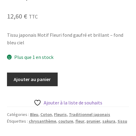
Blog
12,60
€
TTC
Qui suis je ?
Tissu japonais Motif Fleuri fond gaufré et brillant – fond
CGV
bleu ciel
Livraison
Plus que 1 en stock
Mentions légales
quantité
Ajouter au panier
de
Motif
Fleuri
Ajouter à la liste de souhaits
fond
gaufré
Catégories :
Bleu
,
Coton
,
Fleuris
,
Traditionnel japonais
Étiquettes :
chrysanthème
,
couture
,
fleur
,
prunier
,
sakura
,
tissu
et
brillant