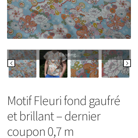
My Account
Wishlist
Paiement
Loading...
Panier
Plan du site
Possibilité de retrait gratuit
Motif Fleuri fond gaufré
Track your order
et brillant – dernier
#6710 (pas de titre)
coupon 0,7 m