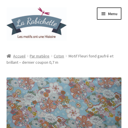
Aller
Aller
Menu
à
au
la
contenu
navigation
Accueil
Accueil
Par matière
Coton
Motif Fleuri fond gaufré et
brillant – dernier coupon 0,7 m
Contact
Ma liste de souhaits
Mon espace
Mon compte
Panier