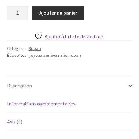
Blog
quantité
Ajouter au panier
de
Qui suis je ?
Ruban
Fait
Ajouter à la liste de souhaits
CGV
avec
passion
Catégorie :
Ruban
Livraison
Étiquettes :
joyeux anniversaire
,
ruban
-
1m
Mentions légales
Description
Informations complémentaires
Avis (0)