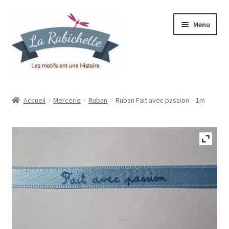
Aller
Aller
Menu
à
au
la
contenu
navigation
Accueil
Accueil
Mercerie
Ruban
Ruban Fait avec passion – 1m
Contact
Ma liste de souhaits
Mon espace
Mon compte
Panier