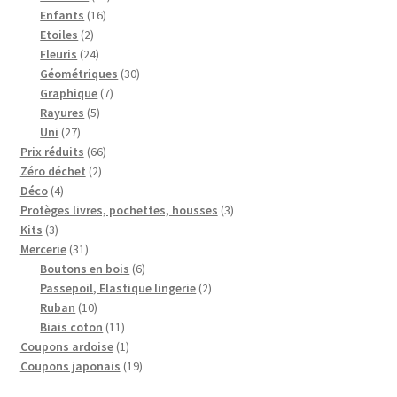
16
produits
Enfants
16
2
produits
Etoiles
2
produits
24
Fleuris
24
produits
30
Géométriques
30
7
produits
Graphique
7
5
produits
Rayures
5
27
produits
Uni
27
produits
66
Prix réduits
66
2
produits
Zéro déchet
2
4
produits
Déco
4
produits
3
Protèges livres, pochettes, housses
3
3
produits
Kits
3
produits
31
Mercerie
31
produits
6
Boutons en bois
6
produits
2
Passepoil, Elastique lingerie
2
10
produits
Ruban
10
produits
11
Biais coton
11
produits
1
Coupons ardoise
1
produit
19
Coupons japonais
19
produits