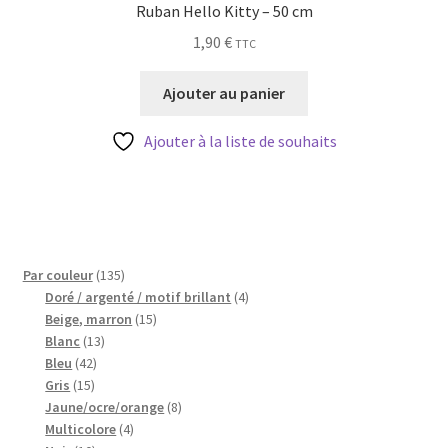
Ruban Hello Kitty – 50 cm
1,90
€
TTC
Ajouter au panier
Ajouter à la liste de souhaits
135
Par couleur
135
produits
4
Doré / argenté / motif brillant
4
15
produits
Beige, marron
15
13
produits
Blanc
13
42
produits
Bleu
42
15
produits
Gris
15
produits
8
Jaune/ocre/orange
8
4
produits
Multicolore
4