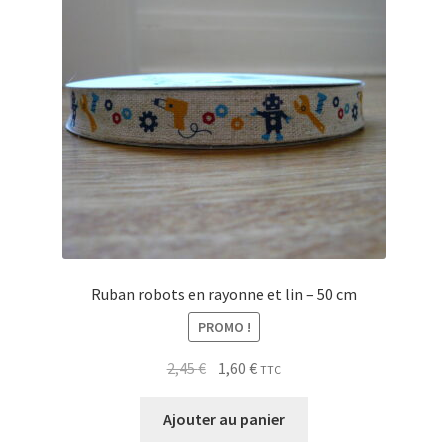
Ruban robots en rayonne et lin – 50 cm
PROMO !
Le
Le
2,45
€
1,60
€
TTC
prix
prix
initial
actuel
Ajouter au panier
était :
est :