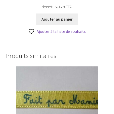
Le
Le
1,00
€
0,75
€
TTC
prix
prix
initial
actuel
Ajouter au panier
était :
est :
1,00 €.
0,75 €.
Ajouter à la liste de souhaits
Produits similaires