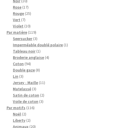
10
produits
Noir
10
produits
17
Rose
17
produits
25
Rouge
25
7
produits
Vert
7
produits
10
Violet
10
produits
119
Par matière
119
produits
3
Seersucker
3
produits
1
Imperméable doublé polaire
1
1
produit
Tableau noir
1
produit
4
Broderie anglaise
4
94
produits
Coton
94
produits
8
Double gaze
8
3
produits
Lin
3
produits
11
Jersey - Maille
11
3
produits
Matelassé
3
produits
2
Satin de coton
2
3
produits
Voile de coton
3
116
produits
Par motifs
116
2
produits
Noël
2
produits
2
Liberty
2
produits
20
Animaux
20