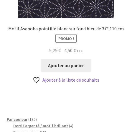
Motif Asanoha pointillé blanc sur fond bleu de 37* 110 cm
PROMO !
Le
Le
5,25
€
4,50
€
TTC
prix
prix
initial
actuel
Ajouter au panier
était :
est :
5,25 €.
4,50 €.
Ajouter à la liste de souhaits
135
Par couleur
135
produits
4
Doré / argenté / motif brillant
4
15
produits