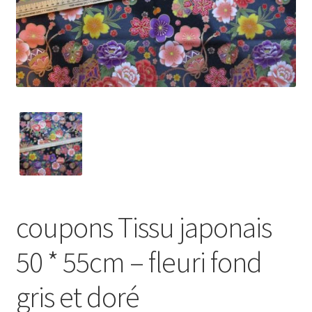
My Account
Wishlist
Paiement
Panier
Plan du site
Possibilité de retrait gratuit
coupons Tissu japonais
Track your order
50 * 55cm – fleuri fond
#6710 (pas de titre)
gris et doré