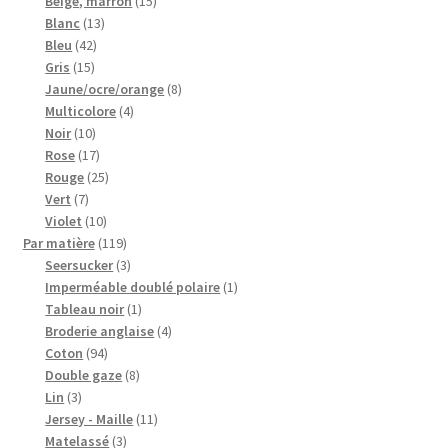
Beige, marron
15
13
produits
Blanc
13
42
produits
Bleu
42
15
produits
Gris
15
produits
8
Jaune/ocre/orange
8
4
produits
Multicolore
4
10
produits
Noir
10
produits
17
Rose
17
produits
25
Rouge
25
7
produits
Vert
7
produits
10
Violet
10
produits
119
Par matière
119
produits
3
Seersucker
3
produits
1
Imperméable doublé polaire
1
1
produit
Tableau noir
1
produit
4
Broderie anglaise
4
94
produits
Coton
94
produits
8
Double gaze
8
3
produits
Lin
3
produits
11
Jersey - Maille
11
3
produits
Matelassé
3