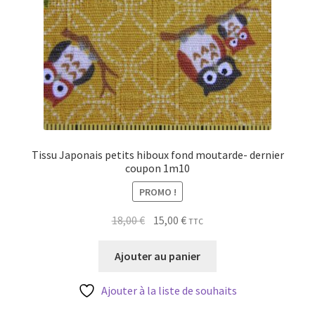
Tissu Japonais petits hiboux fond moutarde- dernier
coupon 1m10
PROMO !
Le
Le
18,00
€
15,00
€
TTC
prix
prix
initial
actuel
Ajouter au panier
était :
est :
18,00 €.
15,00 €.
Ajouter à la liste de souhaits