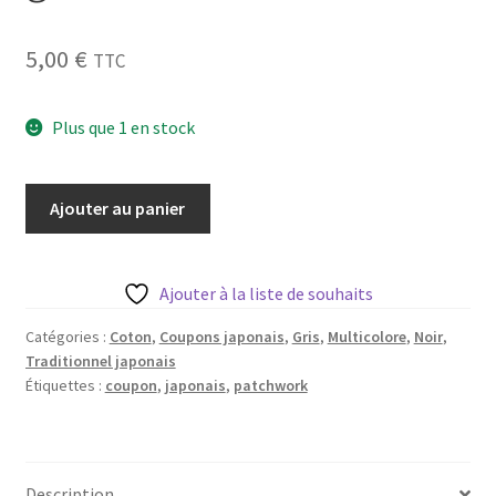
Blog
5,00
€
TTC
Qui suis je ?
Plus que 1 en stock
CGV
Livraison
quantité
Ajouter au panier
de
Mentions légales
coupons
Tissu
Ajouter à la liste de souhaits
japonais
50
Catégories :
Coton
,
Coupons japonais
,
Gris
,
Multicolore
,
Noir
,
Traditionnel japonais
*
Étiquettes :
coupon
,
japonais
,
patchwork
55cm
-
fleuri
fond
Description