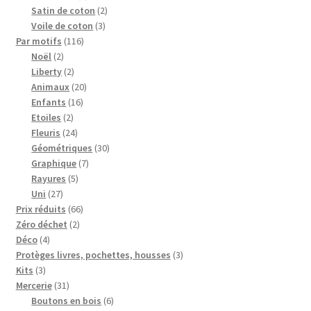
produits
2
Satin de coton
2
3
produits
Voile de coton
3
116
produits
Par motifs
116
2
produits
Noël
2
produits
2
Liberty
2
produits
20
Animaux
20
16
produits
Enfants
16
2
produits
Etoiles
2
produits
24
Fleuris
24
produits
30
Géométriques
30
7
produits
Graphique
7
5
produits
Rayures
5
27
produits
Uni
27
produits
66
Prix réduits
66
2
produits
Zéro déchet
2
4
produits
Déco
4
produits
3
Protèges livres, pochettes, housses
3
3
produits
Kits
3
produits
31
Mercerie
31
produits
6
Boutons en bois
6