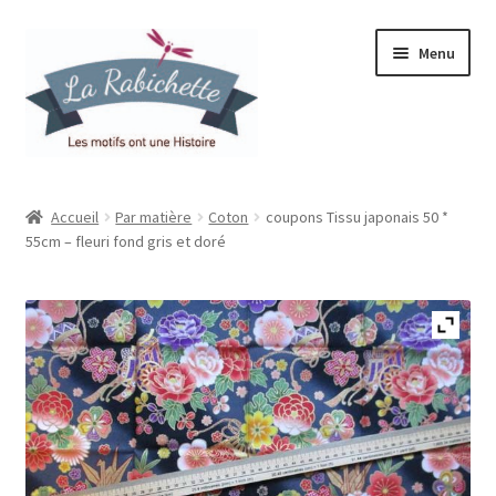
Aller
Aller
Menu
à
au
la
contenu
navigation
Accueil
Accueil
Par matière
Coton
coupons Tissu japonais 50 *
55cm – fleuri fond gris et doré
Contact
Ma liste de souhaits
Mon espace
Mon compte
Panier