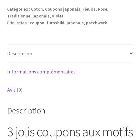
Tissu
japonais
Catégories :
Coton
,
Coupons japonais
,
Fleuris
,
Rose
,
Traditionnel japonais
,
Violet
50
Étiquettes :
coupon
,
furoshiki
,
japonais
,
patchwork
*
55cm
fleuri
rose
Description
et
violet
Informations complémentaires
Avis (0)
Description
3 jolis coupons aux motifs