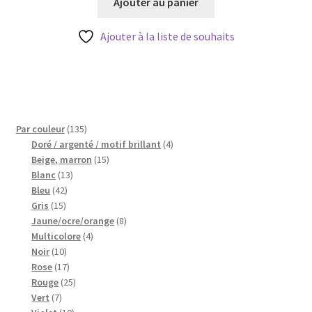
initial
actuel
Ajouter au panier
était :
est :
3,60 €.
2,88 €.
Ajouter à la liste de souhaits
135
Par couleur
135
produits
4
Doré / argenté / motif brillant
4
15
produits
Beige, marron
15
13
produits
Blanc
13
42
produits
Bleu
42
15
produits
Gris
15
produits
8
Jaune/ocre/orange
8
4
produits
Multicolore
4
10
produits
Noir
10
produits
17
Rose
17
produits
25
Rouge
25
7
produits
Vert
7