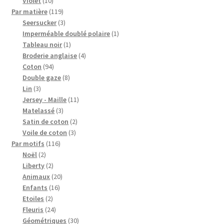
produits
10
Violet
10
produits
119
Par matière
119
produits
3
Seersucker
3
produits
1
Imperméable doublé polaire
1
1
produit
Tableau noir
1
produit
4
Broderie anglaise
4
94
produits
Coton
94
produits
8
Double gaze
8
3
produits
Lin
3
produits
11
Jersey - Maille
11
3
produits
Matelassé
3
produits
2
Satin de coton
2
3
produits
Voile de coton
3
116
produits
Par motifs
116
2
produits
Noël
2
produits
2
Liberty
2
produits
20
Animaux
20
16
produits
Enfants
16
2
produits
Etoiles
2
produits
24
Fleuris
24
produits
30
Géométriques
30