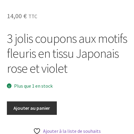
Blog
14,00
€
TTC
Qui suis je ?
3 jolis coupons aux motifs
CGV
fleuris en tissu Japonais
Livraison
rose et violet
Mentions légales
Plus que 1 en stock
quantité
Ajouter au panier
de
3
coupons
Ajouter à la liste de souhaits