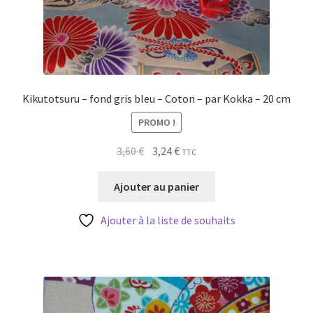
Kikutotsuru – fond gris bleu – Coton – par Kokka – 20 cm
PROMO !
Le
Le
3,60
€
3,24
€
TTC
prix
prix
initial
actuel
Ajouter au panier
était :
est :
3,60 €.
3,24 €.
Ajouter à la liste de souhaits