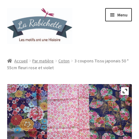
Aller
Aller
Menu
à
au
la
contenu
navigation
Accueil
Accueil
Par matière
Coton
3 coupons Tissu japonais 50 *
55cm fleuri rose et violet
Contact
Ma liste de souhaits
Mon espace
Mon compte
Panier