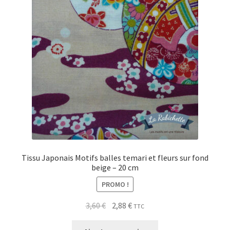
Tissu Japonais Motifs balles temari et fleurs sur fond
beige – 20 cm
PROMO !
Le
Le
3,60
€
2,88
€
TTC
prix
prix