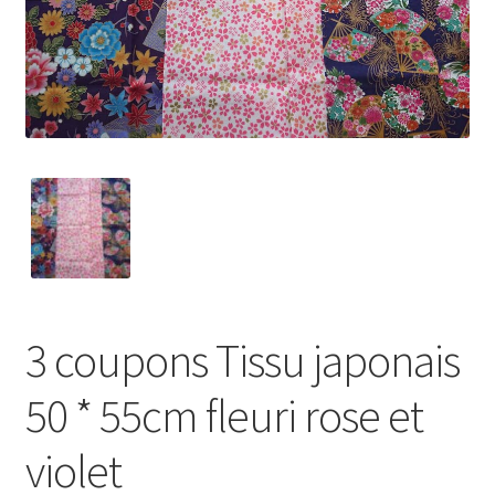
My Account
Wishlist
Paiement
Panier
Plan du site
Possibilité de retrait gratuit
3 coupons Tissu japonais
Track your order
50 * 55cm fleuri rose et
#6710 (pas de titre)
violet