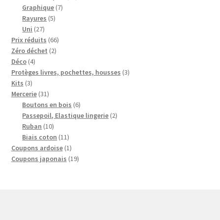
7
produits
Graphique
7
5
produits
Rayures
5
27
produits
Uni
27
produits
66
Prix réduits
66
2
produits
Zéro déchet
2
4
produits
Déco
4
produits
3
Protèges livres, pochettes, housses
3
3
produits
Kits
3
produits
31
Mercerie
31
produits
6
Boutons en bois
6
produits
2
Passepoil, Elastique lingerie
2
10
produits
Ruban
10
produits
11
Biais coton
11
produits
1
Coupons ardoise
1
produit
19
Coupons japonais
19
produits