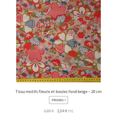
Tissu motifs fleuris et boules fond beige – 20 cm
PROMO !
Le
Le
3,80
€
3,04
€
TTC
prix
prix