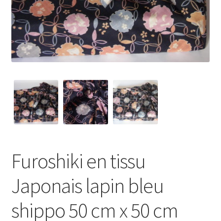
My Account
Wishlist
Paiement
Panier
Plan du site
Possibilité de retrait gratuit
Furoshiki en tissu
Track your order
Japonais lapin bleu
#6710 (pas de titre)
shippo 50 cm x 50 cm