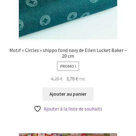
Motif « Circles » shippo fond navy de Ellen Lucket Baker –
20 cm
PROMO !
Le
Le
4,20
€
3,78
€
TTC
prix
prix
initial
actuel
Ajouter au panier
était :
est :
4,20 €.
3,78 €.
Ajouter à la liste de souhaits