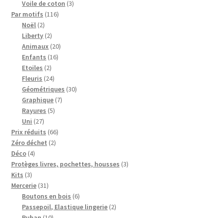
3
produits
Voile de coton
3
116
produits
Par motifs
116
2
produits
Noël
2
produits
2
Liberty
2
produits
20
Animaux
20
16
produits
Enfants
16
2
produits
Etoiles
2
produits
24
Fleuris
24
produits
30
Géométriques
30
7
produits
Graphique
7
5
produits
Rayures
5
27
produits
Uni
27
produits
66
Prix réduits
66
2
produits
Zéro déchet
2
4
produits
Déco
4
produits
3
Protèges livres, pochettes, housses
3
3
produits
Kits
3
produits
31
Mercerie
31
produits
6
Boutons en bois
6
produits
2
Passepoil, Elastique lingerie
2
10
produits
Ruban
10