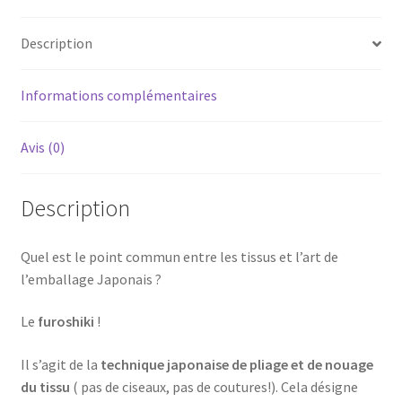
50
cm
Description
x
50
cm
Informations complémentaires
pour
emballage
Avis (0)
cadeau
Description
Quel est le point commun entre les tissus et l’art de
l’emballage Japonais ?
Le
furoshiki
!
Il s’agit de la
technique japonaise de pliage et de nouage
du tissu
( pas de ciseaux, pas de coutures!). Cela désigne