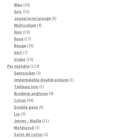
42
produits
Bleu
42
15
produits
Gris
15
produits
8
Jaune/ocre/orange
8
4
produits
Multicolore
4
10
produits
Noir
10
produits
17
Rose
17
produits
25
Rouge
25
7
produits
Vert
7
produits
10
Violet
10
produits
119
Par matière
119
produits
3
Seersucker
3
produits
1
Imperméable doublé polaire
1
1
produit
Tableau noir
1
produit
4
Broderie anglaise
4
94
produits
Coton
94
produits
8
Double gaze
8
3
produits
Lin
3
produits
11
Jersey - Maille
11
3
produits
Matelassé
3
produits
2
Satin de coton
2