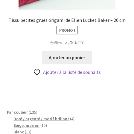
Tissu petites grues origami de Ellen Lucket Baker – 20 cm
PROMO !
Le
Le
4,20
€
3,78
€
TTC
prix
prix
initial
actuel
Ajouter au panier
était :
est :
4,20 €.
3,78 €.
Ajouter à la liste de souhaits
135
Par couleur
135
produits
4
Doré / argenté / motif brillant
4
15
produits
Beige, marron
15
13
produits
Blanc
13