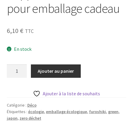
pour emballage cadeau
Blog
Qui suis je ?
6,10
€
TTC
CGV
En stock
Livraison
Mentions légales
quantité
Ajouter au panier
de
Furoshiki
en
Ajouter à la liste de souhaits
tissu
Japonais
Catégorie :
Déco
Étiquettes :
écologie
,
emballage écologique
,
furoshiki
,
green
,
lapin
japon
,
zero déchet
bleu
shippo