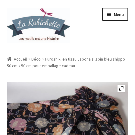
Aller
Aller
Menu
à
au
la
contenu
navigation
Accueil
Accueil
Déco
Furoshiki en tissu Japonais lapin bleu shippo
50 cm x 50 cm pour emballage cadeau
Contact
Ma liste de souhaits
Mon espace
Mon compte
Panier