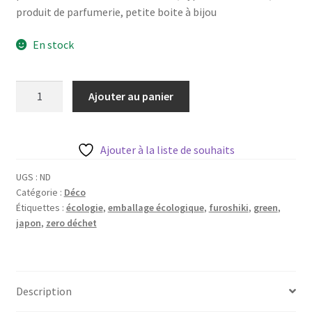
Blog
produit de parfumerie, petite boite à bijou
En stock
Qui suis je ?
CGV
quantité
Ajouter au panier
de
Livraison
Furoshiki
collection
Ajouter à la liste de souhaits
Mentions légales
Ecaille
30
UGS :
ND
Catégorie :
Déco
x
Étiquettes :
écologie
,
emballage écologique
,
furoshiki
,
green
,
30
japon
,
zero déchet
cm
Description