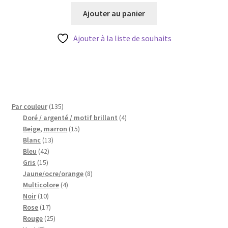
initial
actuel
Ajouter au panier
était :
est :
3,60 €.
2,88 €.
Ajouter à la liste de souhaits
135
Par couleur
135
produits
4
Doré / argenté / motif brillant
4
15
produits
Beige, marron
15
13
produits
Blanc
13
42
produits
Bleu
42
15
produits
Gris
15
produits
8
Jaune/ocre/orange
8
4
produits
Multicolore
4
10
produits
Noir
10
produits
17
Rose
17
produits
25
Rouge
25