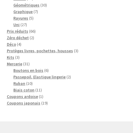
produits
30
Géométriques
30
7
produits
Graphique
7
5
produits
Rayures
5
27
produits
Uni
27
produits
66
Prix réduits
66
2
produits
Zéro déchet
2
4
produits
Déco
4
produits
3
Protèges livres, pochettes, housses
3
3
produits
Kits
3
produits
31
Mercerie
31
produits
6
Boutons en bois
6
produits
2
Passepoil, Elastique lingerie
2
10
produits
Ruban
10
produits
11
Biais coton
11
produits
1
Coupons ardoise
1
produit
19
Coupons japonais
19
produits