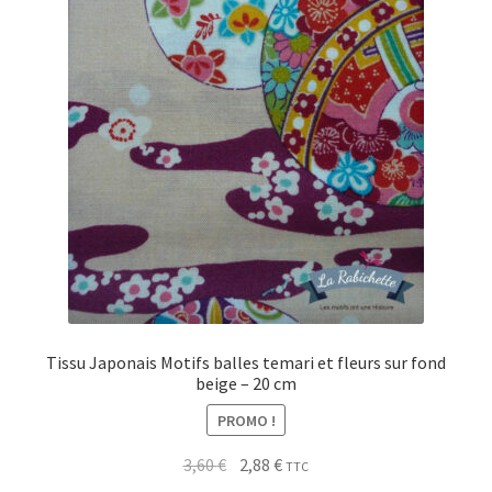
Tissu Japonais Motifs balles temari et fleurs sur fond
beige – 20 cm
PROMO !
Le
Le
3,60
€
2,88
€
TTC
prix
prix