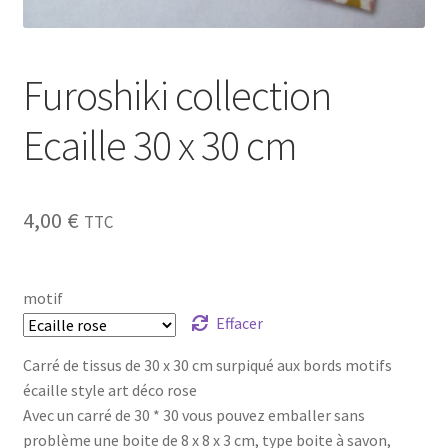
My Account
Furoshiki collection
Wishlist
Ecaille 30 x 30 cm
Paiement
Panier
4,00
€
TTC
Plan du site
motif
Possibilité de retrait gratuit
Effacer
Track your order
Carré de tissus de 30 x 30 cm surpiqué aux bords motifs
écaille style art déco rose
#6710 (pas de titre)
Avec un carré de 30 * 30 vous pouvez emballer sans
problème une boite de 8 x 8 x 3 cm, type boite à savon,