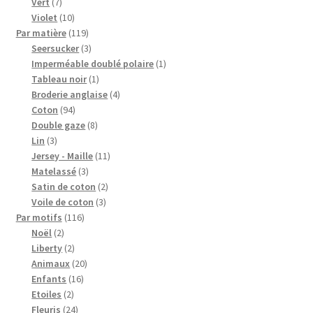
7
produits
Vert
7
produits
10
Violet
10
produits
119
Par matière
119
produits
3
Seersucker
3
produits
1
Imperméable doublé polaire
1
1
produit
Tableau noir
1
produit
4
Broderie anglaise
4
94
produits
Coton
94
produits
8
Double gaze
8
3
produits
Lin
3
produits
11
Jersey - Maille
11
3
produits
Matelassé
3
produits
2
Satin de coton
2
3
produits
Voile de coton
3
116
produits
Par motifs
116
2
produits
Noël
2
produits
2
Liberty
2
produits
20
Animaux
20
16
produits
Enfants
16
2
produits
Etoiles
2
produits
24
Fleuris
24