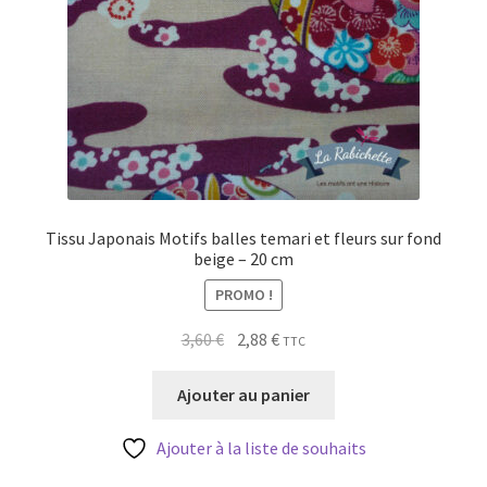
Tissu Japonais Motifs balles temari et fleurs sur fond
beige – 20 cm
PROMO !
Le
Le
3,60
€
2,88
€
TTC
prix
prix
initial
actuel
Ajouter au panier
était :
est :
3,60 €.
2,88 €.
Ajouter à la liste de souhaits