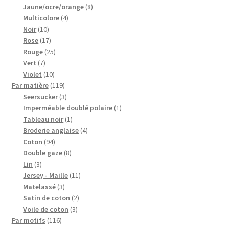
produits
8
Jaune/ocre/orange
8
4
produits
Multicolore
4
10
produits
Noir
10
produits
17
Rose
17
produits
25
Rouge
25
7
produits
Vert
7
produits
10
Violet
10
produits
119
Par matière
119
produits
3
Seersucker
3
produits
1
Imperméable doublé polaire
1
1
produit
Tableau noir
1
produit
4
Broderie anglaise
4
94
produits
Coton
94
produits
8
Double gaze
8
3
produits
Lin
3
produits
11
Jersey - Maille
11
3
produits
Matelassé
3
produits
2
Satin de coton
2
3
produits
Voile de coton
3
116
produits
Par motifs
116