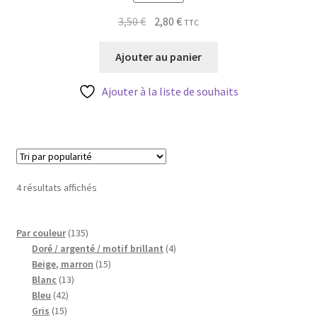
Le
Le
3,50
€
2,80
€
TTC
prix
prix
initial
actuel
Ajouter au panier
était :
est :
3,50 €.
2,80 €.
Ajouter à la liste de souhaits
Trié
4 résultats affichés
par
popularité
135
Par couleur
135
produits
4
Doré / argenté / motif brillant
4
15
produits
Beige, marron
15
13
produits
Blanc
13
42
produits
Bleu
42
15
produits
Gris
15