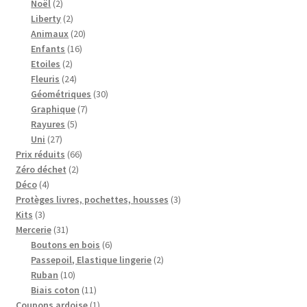
2
produits
Noël
2
produits
2
Liberty
2
produits
20
Animaux
20
16
produits
Enfants
16
2
produits
Etoiles
2
produits
24
Fleuris
24
produits
30
Géométriques
30
7
produits
Graphique
7
5
produits
Rayures
5
27
produits
Uni
27
produits
66
Prix réduits
66
2
produits
Zéro déchet
2
4
produits
Déco
4
produits
3
Protèges livres, pochettes, housses
3
3
produits
Kits
3
produits
31
Mercerie
31
produits
6
Boutons en bois
6
produits
2
Passepoil, Elastique lingerie
2
10
produits
Ruban
10
produits
11
Biais coton
11
produits
1
Coupons ardoise
1