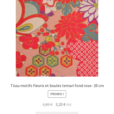
My Account
Wishlist
Paiement
Panier
Plan du site
Possibilité de retrait gratuit
Tissu motifs fleuris et boules temari fond rose- 20 cm
Track your order
PROMO !
Le
Le
#6710 (pas de titre)
3,80
€
3,20
€
TTC
prix
prix