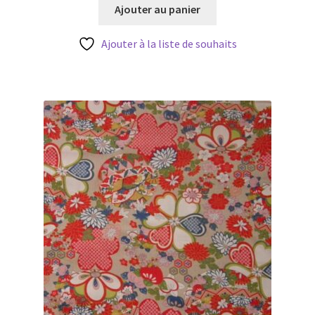
initial
actuel
Ajouter au panier
Blog
était :
est :
3,80 €.
3,20 €.
Ajouter à la liste de souhaits
Qui suis je ?
CGV
Livraison
Mentions légales