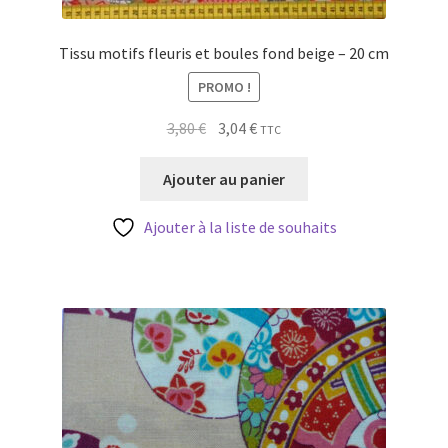
Tissu motifs fleuris et boules fond beige – 20 cm
PROMO !
Le
Le
3,80
€
3,04
€
TTC
prix
prix
initial
actuel
Ajouter au panier
était :
est :
3,80 €.
3,04 €.
Ajouter à la liste de souhaits