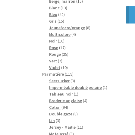
15
produits
Beige, marron
15
13
produits
Blanc
13
42
produits
Bleu
42
15
produits
Gris
15
produits
8
Jaune/ocre/orange
8
4
produits
Multicolore
4
10
produits
Noir
10
produits
17
Rose
17
produits
25
Rouge
25
7
produits
Vert
7
produits
10
Violet
10
produits
119
Par matière
119
produits
3
Seersucker
3
produits
1
Imperméable doublé polaire
1
1
produit
Tableau noir
1
produit
4
Broderie anglaise
4
94
produits
Coton
94
produits
8
Double gaze
8
3
produits
Lin
3
produits
11
Jersey - Maille
11
3
produits
Matelassé
3