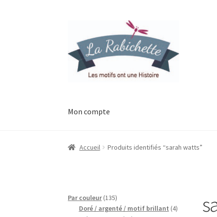
Aller
Aller
à
au
la
contenu
navigation
Mon compte
Accueil
Contact
Ma liste de souhaits
Mon esp
Accueil
Produits identifiés “sarah watts”
Possibilité de retrait gratuit
Track your orde
s
135
Par couleur
135
produits
4
Doré / argenté / motif brillant
4