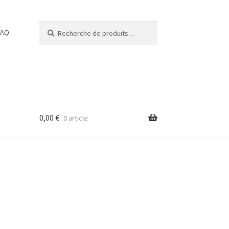
Recherche
Recherche
FAQ
pour :
0,00
€
0 article