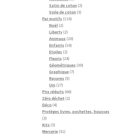
produits
2
Satin de coton
2
3
produits
Voile de coton
3
116
produits
Par motifs
116
2
produits
Noël
2
produits
2
Liberty
2
produits
20
Animaux
20
16
produits
Enfants
16
2
produits
Etoiles
2
produits
24
Fleuris
24
produits
30
Géométriques
30
7
produits
Graphique
7
5
produits
Rayures
5
27
produits
Uni
27
produits
66
Prix réduits
66
2
produits
Zéro déchet
2
4
produits
Déco
4
produits
Protèges livres, pochettes, housses
3
3
produits
3
Kits
3
produits
31
Mercerie
31