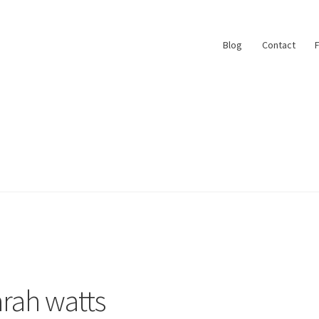
Blog
Contact
ace
My Account
Paiement
Panier
Plan du site
r
#6710 (pas de titre)
Blog
Qui suis je ?
arah watts