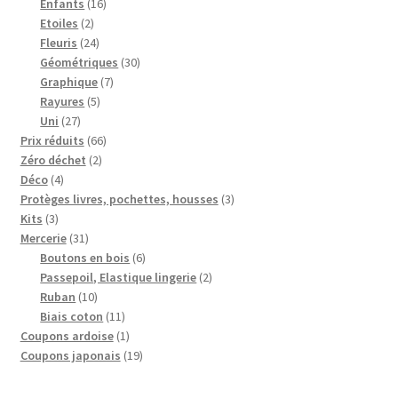
16
produits
Enfants
16
2
produits
Etoiles
2
produits
24
Fleuris
24
produits
30
Géométriques
30
7
produits
Graphique
7
5
produits
Rayures
5
27
produits
Uni
27
produits
66
Prix réduits
66
2
produits
Zéro déchet
2
4
produits
Déco
4
produits
3
Protèges livres, pochettes, housses
3
3
produits
Kits
3
produits
31
Mercerie
31
produits
6
Boutons en bois
6
produits
2
Passepoil, Elastique lingerie
2
10
produits
Ruban
10
produits
11
Biais coton
11
produits
1
Coupons ardoise
1
produit
19
Coupons japonais
19
produits