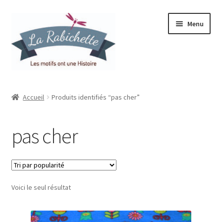
Aller
Aller
Menu
à
au
la
contenu
navigation
Accueil
Accueil
Produits identifiés “pas cher”
Contact
pas cher
Ma liste de souhaits
Mon espace
Voici le seul résultat
Mon compte
Panier