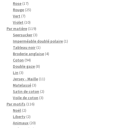
produits
17
Rose
17
produits
25
Rouge
25
7
produits
Vert
7
produits
10
Violet
10
produits
119
Par matière
119
produits
3
Seersucker
3
produits
1
Imperméable doublé polaire
1
1
produit
Tableau noir
1
produit
4
Broderie anglaise
4
94
produits
Coton
94
produits
8
Double gaze
8
3
produits
Lin
3
produits
11
Jersey - Maille
11
3
produits
Matelassé
3
produits
2
Satin de coton
2
3
produits
Voile de coton
3
116
produits
Par motifs
116
2
produits
Noël
2
produits
2
Liberty
2
produits
20
Animaux
20