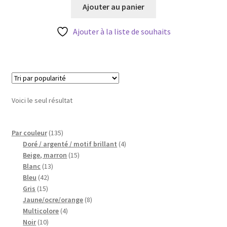
initial
actuel
Ajouter au panier
Blog
était :
est :
3,20 €.
2,56 €.
Ajouter à la liste de souhaits
Qui suis je ?
CGV
Livraison
Voici le seul résultat
Mentions légales
135
Par couleur
135
produits
4
Doré / argenté / motif brillant
4
15
produits
Beige, marron
15
13
produits
Blanc
13
42
produits
Bleu
42
15
produits
Gris
15
produits
8
Jaune/ocre/orange
8
4
produits
Multicolore
4
10
produits
Noir
10