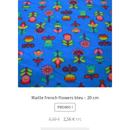
My Account
Wishlist
Paiement
Panier
Plan du site
Possibilité de retrait gratuit
Maille french flowers bleu – 20 cm
Track your order
PROMO !
Le
Le
#6710 (pas de titre)
3,20
€
2,56
€
TTC
prix
prix