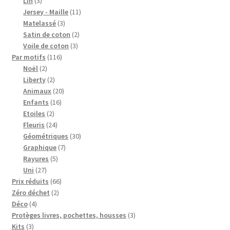
Lin
3
Blog
produits
11
Jersey - Maille
11
3
produits
Matelassé
3
produits
2
Qui suis je ?
Satin de coton
2
3
produits
Voile de coton
3
116
produits
Par motifs
116
CGV
2
produits
Noël
2
produits
2
Liberty
2
Livraison
produits
20
Animaux
20
16
produits
Enfants
16
2
produits
Etoiles
2
Mentions légales
produits
24
Fleuris
24
produits
30
Géométriques
30
7
produits
Graphique
7
5
produits
Rayures
5
27
produits
Uni
27
produits
66
Prix réduits
66
2
produits
Zéro déchet
2
4
produits
Déco
4
produits
3
Protèges livres, pochettes, housses
3
3
produits
Kits
3