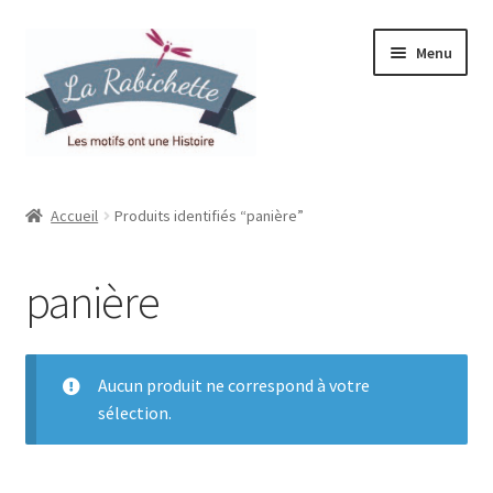
Aller
Aller
Menu
à
au
la
contenu
navigation
Accueil
Accueil
Produits identifiés “panière”
Contact
panière
Ma liste de souhaits
Mon espace
Aucun produit ne correspond à votre
sélection.
Mon compte
Panier