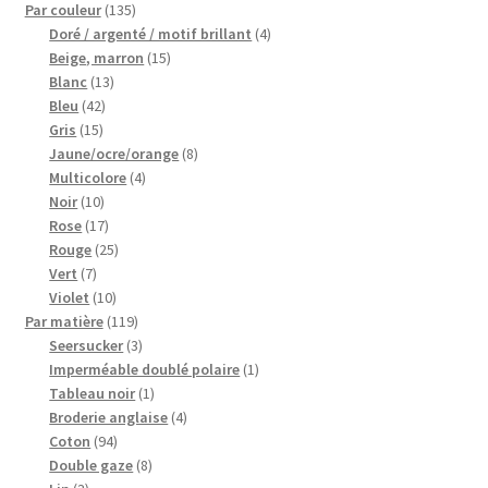
135
Par couleur
135
produits
4
Doré / argenté / motif brillant
4
My Account
15
produits
Beige, marron
15
13
produits
Blanc
13
Wishlist
42
produits
Bleu
42
15
produits
Gris
15
produits
8
Jaune/ocre/orange
8
Paiement
4
produits
Multicolore
4
10
produits
Noir
10
Panier
produits
17
Rose
17
produits
25
Rouge
25
Plan du site
7
produits
Vert
7
produits
10
Violet
10
produits
119
Par matière
119
Possibilité de retrait gratuit
produits
3
Seersucker
3
produits
1
Imperméable doublé polaire
1
Track your order
1
produit
Tableau noir
1
produit
4
Broderie anglaise
4
94
produits
Coton
94
#6710 (pas de titre)
produits
8
Double gaze
8
3
produits